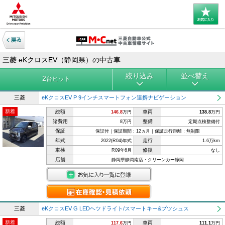
三菱 eKクロスEV（静岡県）の中古車
絞り込み
並べ替え
2
台ヒット
三菱
eKクロスEV P 9インチスマートフォン連携ナビゲーション
新着
総額
車両
146.8
万円
138.8
万円
諸費用
整備
8万円
定期点検整備付
保証
保証付｜保証期間：12ヵ月｜保証走行距離：無制限
年式
走行
2022(R04)年式
1.6万km
車検
修復
R09年6月
なし
店舗
静岡県静岡南店・クリーンカー静岡
三菱
eKクロスEV G LEDヘツドライト/スマートキー&プツシュス
新着
総額
車両
117.6
万円
111.1
万円