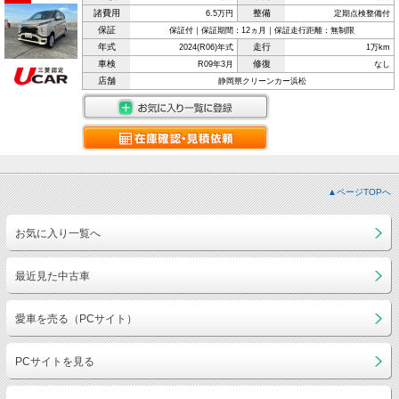
諸費用
整備
6.5万円
定期点検整備付
保証
保証付｜保証期間：12ヵ月｜保証走行距離：無制限
年式
走行
2024(R06)年式
1万km
車検
修復
R09年3月
なし
店舗
静岡県クリーンカー浜松
▲ページTOPへ
お気に入り一覧へ
最近見た中古車
愛車を売る（PCサイト）
PCサイトを見る