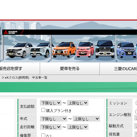
eKクロス(静岡県) 中古車一覧
〜
ミッション
支払総額
購入プラン付き
エンジン種別
年式
〜
駆動方式
走行距離
〜
排気量
修復歴
なし