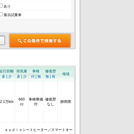
あり
展示試乗車
走行距離
排気量
車検
修復歴
地域
多
|
少
多
|
少
付
|
無
無
|
有
660
車検整備
修復歴
2.1万km
静岡県
cc
付
なし
ｈ ａｕｄｉｏシートヒーター／スマートキー