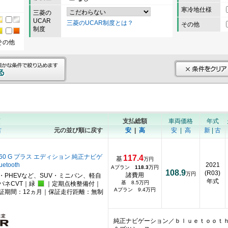
寒冷地仕様
三菱の
UCAR
三菱のUCAR制度とは？
その他
制度
その他
順
支払総額
車両価格
年式
古
元の並び順に戻す
安
|
高
安
|
高
新
|
古
660 G プラス エディション 純正ナビゲ
117.4
基
万円
etooth
2021
Aプラン
118.3
万円
108.9
(R03)
万円
諸費用
・PHEVなど、SUV・ミニバン、軽自
年式
基 8.5万円
パネCVT｜緑
｜定期点検整備付｜
Aプラン 9.4万円
証期間：12ヵ月｜保証走行距離：無制
純正ナビゲーション／ｂｌｕｅｔｏｏｔ