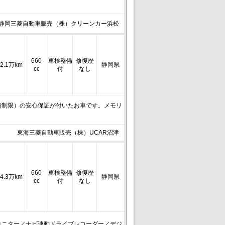
静岡三菱自動車販売（株）クリーンカー浜松
660
車検整備
修復歴
2.1万km
静岡県
cc
付
なし
無制限）の安心保証が付いたお車です。メモリ
東海三菱自動車販売（株）UCAR沼津
660
車検整備
修復歴
4.3万km
静岡県
cc
付
なし
モニター／ナビ連動ドライブレコーダー／デジ