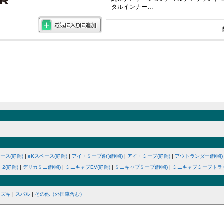
タルインナー…
ース(静岡)
|
eKスペース(静岡)
|
アイ・ミーブ(軽)(静岡)
|
アイ・ミーブ(静岡)
|
アウトランダー(静岡)
2(静岡)
|
デリカミニ(静岡)
|
ミニキャブEV(静岡)
|
ミニキャブミーブ(静岡)
|
ミニキャブミーブトラッ
スズキ
|
スバル
|
その他（外国車含む）