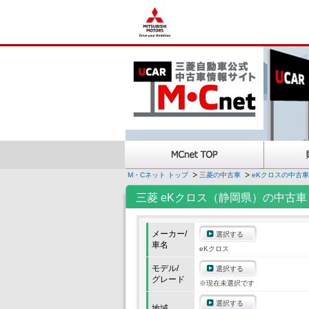
M・Cネット トップ
三菱の中古車
eKクロスの中古車
三菱 eKクロス（静岡県）の中古車
メーカー/
選択する
車名
eKクロス
モデル/
選択する
グレード
※現在未選択です
選択する
地域