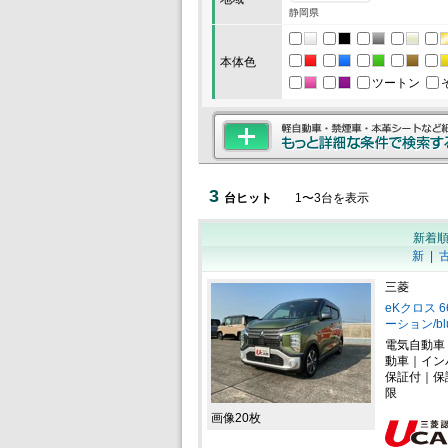
静岡県
本体色
ツートン
3
台ヒット
1
〜
3
台を表示
新着
新
|
三菱
eKクロス 
ーション/blu
電気自動車
動車｜イン
保証付｜保
限
画像20枚