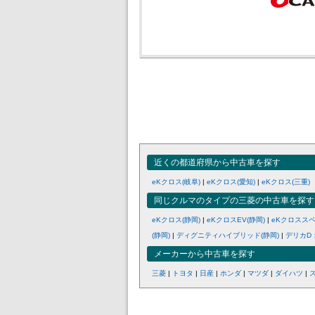
近くの都道府県から中古車を探す
eKクロス(岐阜)
|
eKクロス(愛知)
|
eKクロス(三重)
同じクルマのタイプの三菱の中古車を探す
eKクロス(静岡)
|
eKクロスEV(静岡)
|
eKクロススペ
(静岡)
|
ディグニティハイブリッド(静岡)
|
デリカD：
メーカーから中古車を探す
三菱
|
トヨタ
|
日産
|
ホンダ
|
マツダ
|
ダイハツ
|