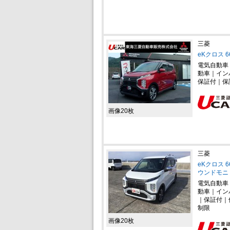
三菱
eKクロス 
電気自動車
動車｜イン
保証付｜保
画像20枚
三菱
eKクロス 
ウンドモニ
電気自動車
動車｜イン
｜保証付｜
制限
画像20枚