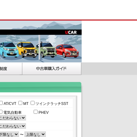
AT/CVT
MT
ツインクラッチSST
電気自動車
PHEV
〜