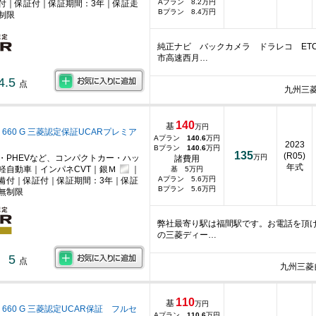
Aプラン 8.2万円
付｜保証付｜保証期間：3年｜保証走
Bプラン 8.4万円
制限
純正ナビ バックカメラ ドラレコ ET
市高速西月…
4.5
点
九州三
140
基
万円
 660 G 三菱認定保証UCARプレミア
Aプラン
140.6
万円
2023
Bプラン
140.6
万円
135
(R05)
・PHEVなど、コンパクトカー・ハッ
万円
諸費用
年式
軽自動車｜インパネCVT｜銀Ｍ
｜
基 5万円
Aプラン 5.6万円
備付｜保証付｜保証期間：3年｜保証
Bプラン 5.6万円
無制限
弊社最寄り駅は福間駅です。お電話を頂
の三菱ディー…
5
点
九州三菱
110
基
万円
 660 G 三菱認定UCAR保証 フルセ
Aプラン
110.6
万円