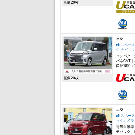
画像20枚
三菱
eKスペース
ジ ナビ 
コンパクト
パネCVT｜
保証期間：
画像20枚
三菱
eKスペース
ックカメラ
電気自動車
チバック、