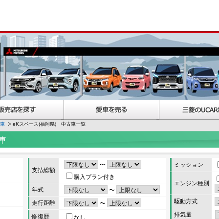
古車
eKスペース(福岡県) 中古車一覧
車
〜
ミッション
支払総額
購入プラン付き
エンジン種別
年式
〜
駆動方式
走行距離
〜
排気量
修復歴
なし