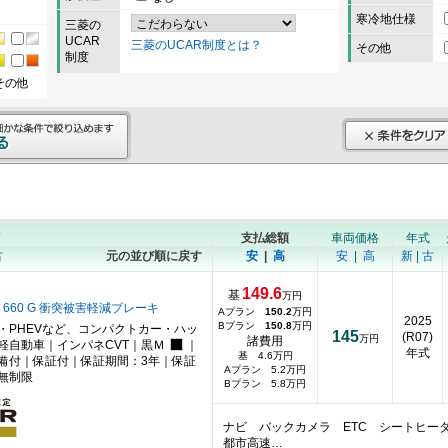
寒冷地仕様
三菱の
UCAR
三菱のUCAR制度とは？
その他
制度
その他
順
支払総額
車両価格
年式
古
元の並び順に戻す
安
|
高
安
|
高
新
|
古
149.6
基
万円
 660 G 衝突被害軽減ブレーキ
Aプラン
150.2
万円
2025
Bプラン
150.8
万円
・PHEVなど、コンパクトカー・ハッ
145
(R07)
万円
諸費用
軽自動車｜インパネCVT｜黒Ｍ
｜
年式
基 4.6万円
備付｜保証付｜保証期間：3年｜保証
Aプラン 5.2万円
無制限
Bプラン 5.8万円
ナビ バックカメラ ETC シートヒー
都市高速…