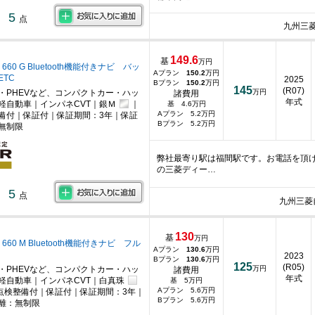
5
点
九州三
149.6
基
万円
660 G Bluetooth機能付きナビ バッ
Aプラン
150.2
万円
TC
2025
Bプラン
150.2
万円
145
(R07)
・PHEVなど、コンパクトカー・ハッ
万円
諸費用
年式
軽自動車｜インパネCVT｜銀Ｍ
｜
基 4.6万円
Aプラン 5.2万円
備付｜保証付｜保証期間：3年｜保証
Bプラン 5.2万円
無制限
弊社最寄り駅は福間駅です。お電話を頂
の三菱ディー…
5
点
九州三菱
130
基
万円
660 M Bluetooth機能付きナビ フル
Aプラン
130.6
万円
2023
Bプラン
130.6
万円
125
(R05)
・PHEVなど、コンパクトカー・ハッ
万円
諸費用
年式
軽自動車｜インパネCVT｜白真珠
基 5万円
Aプラン 5.6万円
点検整備付｜保証付｜保証期間：3年｜
Bプラン 5.6万円
離：無制限