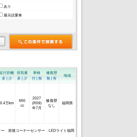
あり
展示試乗車
走行距離
排気量
車検
修復歴
地域
多
|
少
多
|
少
付
|
無
無
|
有
2027
660
修復歴
0.4万km
(R09)
福岡県
cc
なし
年7月
ター 前後コーナーセンサー LEDライト福岡