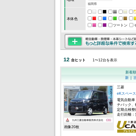
福岡県
本体色
ツートン
12
台ヒット
1
〜
12
台を表示
新着
新
|
三菱
eKスペース
電気自動車
チバック、
定期点検整
走行距離：
画像20枚