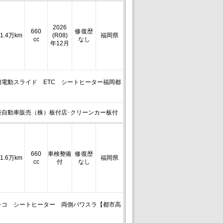
2026
660
修復歴
1.4万km
(R08)
福岡県
cc
なし
年12月
電動スライド ETC シートヒーター福岡都
菱自動車販売（株）板付店･クリーンカー板付
660
車検整備
修復歴
1.6万km
福岡県
cc
付
なし
レコ シートヒーター 両側パワスラ【都市高