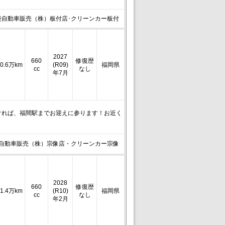
菱自動車販売（株）板付店･クリーンカー板付
2027
660
修復歴
0.6万km
(R09)
福岡県
cc
なし
年7月
ければ、福間駅までお迎えに参ります！お近く
自動車販売（株）宗像店・クリーンカー宗像
2028
660
修復歴
1.4万km
(R10)
福岡県
cc
なし
年2月