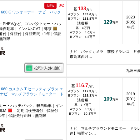
8/2
133
基
万円
 660 G ワンオーナー ナビ バック
Aプラン
133.6
万円
2023
Bプラン
133.8
万円
129
(R05)
万円
諸費用
・PHEVなど、コンパクトカー・ハッ
年式
基 4万円
軽自動車｜インパネCVT｜薄茶
｜
Aプラン 4.6万円
備付｜保証付｜保証期間：1年｜保証
Bプラン 4.8万円
無制限
ナビ バックカメラ 前後ドラレコ 片側
市高速西月…
九州三
116.7
基
万円
 660 カスタム T セーフティ プラス エ
Aプラン
117.3
万円
 ナビ マルチアラウンドモニター ド
2019
Bプラン
119.3
万円
109
(R01)
万円
諸費用
年式
基 7.7万円
カー・ハッチバック、軽自動車｜イン
Aプラン 8.3万円
赤Ｍ
｜定期点検整備付｜保証付｜
Bプラン 10.3万円
1年｜保証走行距離：無制限
ナビ マルチアラウンドモニター ドラ
速】福重イン…