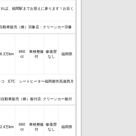
ければ、福間駅までお迎えに参ります！お近く
自動車販売（株）宗像店・クリーンカー宗像
660
車検整備
修復歴
6.3万km
福岡県
cc
付
なし
コ ETC シートヒーター福岡都市高速西月
菱自動車販売（株）板付店･クリーンカー板付
660
車検整備
修復歴
2.4万km
福岡県
cc
付
なし