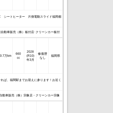
C シートヒーター 片側電動スライド福岡都
菱自動車販売（株）板付店･クリーンカー板付
2028
660
修復歴
0.7万km
(R10)
福岡県
cc
なし
年3月
ければ、福間駅までお迎えに参ります！お近く
自動車販売（株）宗像店・クリーンカー宗像