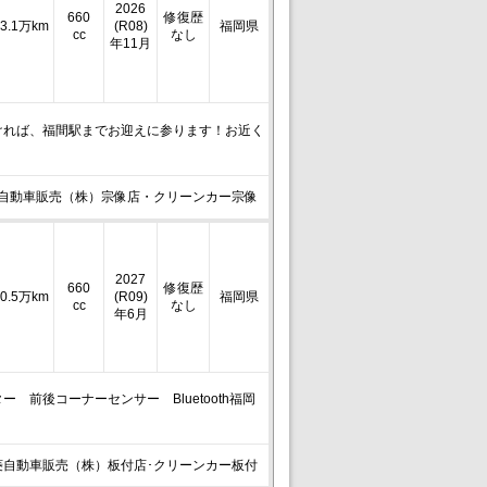
2026
660
修復歴
3.1万km
(R08)
福岡県
cc
なし
年11月
ければ、福間駅までお迎えに参ります！お近く
自動車販売（株）宗像店・クリーンカー宗像
2027
660
修復歴
0.5万km
(R09)
福岡県
cc
なし
年6月
 前後コーナーセンサー Bluetooth福岡
菱自動車販売（株）板付店･クリーンカー板付