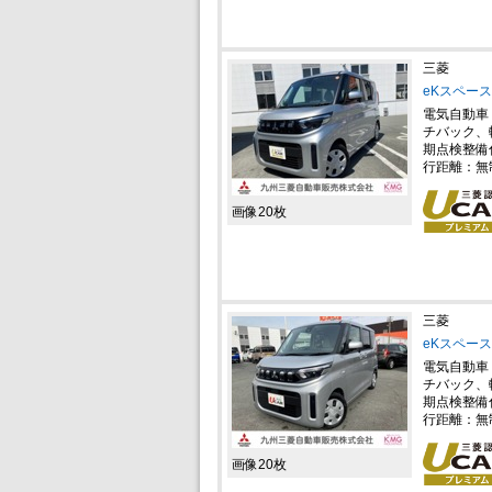
三菱
eKスペース
電気自動車
チバック、
期点検整備
行距離：無
画像20枚
三菱
eKスペース
電気自動車
チバック、
期点検整備
行距離：無
画像20枚