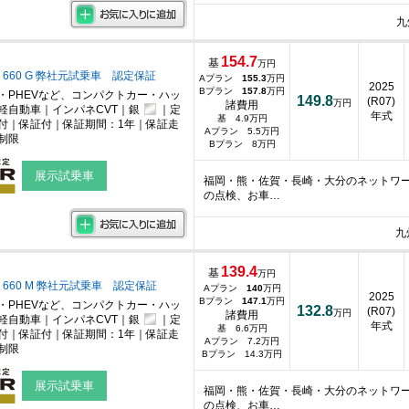
九
154.7
基
万円
 660 G 弊社元試乗車 認定保証
Aプラン
155.3
万円
2025
Bプラン
157.8
万円
・PHEVなど、コンパクトカー・ハッ
149.8
(R07)
万円
諸費用
軽自動車｜インパネCVT｜銀
｜定
年式
基 4.9万円
付｜保証付｜保証期間：1年｜保証走
Aプラン 5.5万円
制限
Bプラン 8万円
展示試乗車
福岡・熊・佐賀・長崎・大分のネットワ
の点検、お車…
九
139.4
基
万円
 660 M 弊社元試乗車 認定保証
Aプラン
140
万円
2025
Bプラン
147.1
万円
・PHEVなど、コンパクトカー・ハッ
132.8
(R07)
万円
諸費用
軽自動車｜インパネCVT｜銀
｜定
年式
基 6.6万円
付｜保証付｜保証期間：1年｜保証走
Aプラン 7.2万円
制限
Bプラン 14.3万円
展示試乗車
福岡・熊・佐賀・長崎・大分のネットワ
の点検、お車…