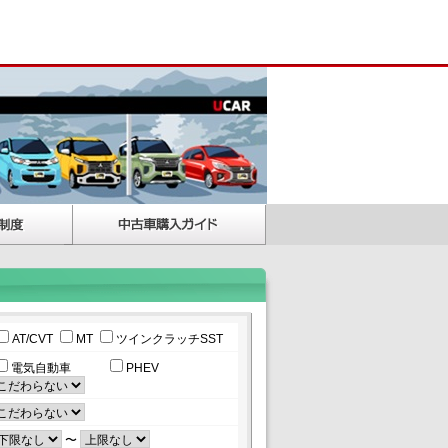
AT/CVT
MT
ツインクラッチSST
電気自動車
PHEV
〜