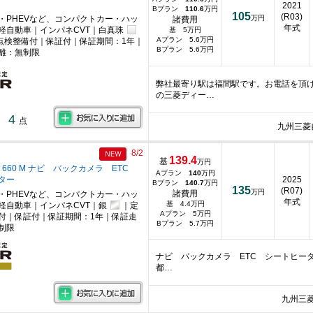
2021
Bプラン
110.6
万円
105
(R03)
・PHEVなど、コンパクトカー・ハッ
万円
諸費用
年式
軽自動車｜インパネCVT｜白真珠
基 5万円
Aプラン 5.6万円
点検整備付｜保証付｜保証期間：1年｜
Bプラン 5.6万円
離：無制限
弊社最寄り駅は福間駅です。お電話を頂
の三菱ディー…
4
点
九州三菱
8/2
139.4
基
万円
 660 M ナビ バックカメラ ETC
Aプラン
140
万円
ター
2025
Bプラン
140.7
万円
135
(R07)
万円
諸費用
・PHEVなど、コンパクトカー・ハッ
年式
基 4.4万円
軽自動車｜インパネCVT｜銀
｜定
Aプラン 5万円
付｜保証付｜保証期間：1年｜保証走
Bプラン 5.7万円
制限
ナビ バックカメラ ETC シートヒーター
都…
九州三