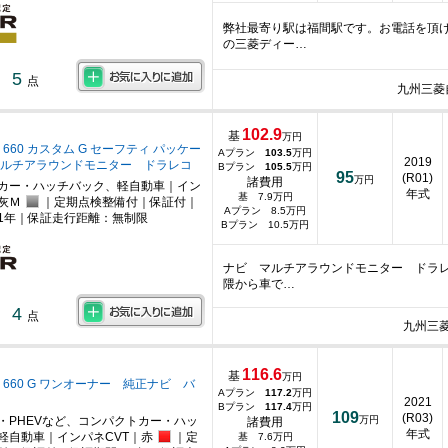
弊社最寄り駅は福間駅です。お電話を頂
の三菱ディー…
5
点
九州三菱
102.9
基
万円
 660 カスタム G セーフティ パッケー
Aプラン
103.5
万円
2019
マルチアラウンドモニター ドラレコ
Bプラン
105.5
万円
95
(R01)
万円
諸費用
カー・ハッチバック、軽自動車｜イン
年式
基 7.9万円
灰Ｍ
｜定期点検整備付｜保証付｜
Aプラン 8.5万円
1年｜保証走行距離：無制限
Bプラン 10.5万円
ナビ マルチアラウンドモニター ドラレ
隈から車で…
4
点
九州三
116.6
基
万円
 660 G ワンオーナー 純正ナビ バ
Aプラン
117.2
万円
2021
Bプラン
117.4
万円
109
(R03)
・PHEVなど、コンパクトカー・ハッ
万円
諸費用
年式
軽自動車｜インパネCVT｜赤
｜定
基 7.6万円