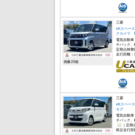
三菱
eKスペース 
クカメラ E
電気自動車
チバック、
定期点検整
走行距離：
画像20枚
三菱
eKスペース 
セグ
電気自動車
チバック、
｜定期
保証走行距