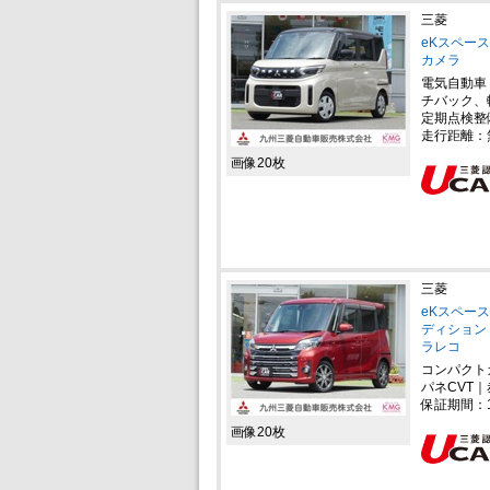
三菱
eKスペース
カメラ
電気自動車
チバック、
定期点検整
走行距離：
画像20枚
三菱
eKスペース
ディション
ラレコ
コンパクト
パネCVT｜
保証期間：
画像20枚