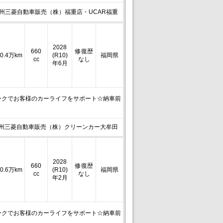
州三菱自動車販売（株）福重店・UCAR福重
2028
660
修復歴
0.4万km
(R10)
福岡県
cc
なし
年6月
ークでお客様のカーライフをサポート☆納車前
州三菱自動車販売（株）クリーンカー大牟田
2028
660
修復歴
0.6万km
(R10)
福岡県
cc
なし
年2月
ークでお客様のカーライフをサポート☆納車前