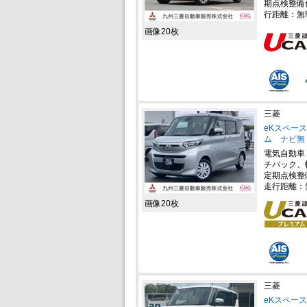
期点検整備
行距離：無
画像20枚
三菱
eKスペース
ム ナビ無
電気自動車
チバック、
定期点検整
走行距離：
画像20枚
三菱
eKスペース