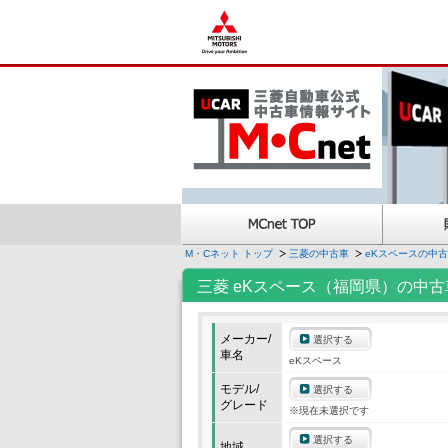
M・Cネット トップ
三菱の中古車
eKスペースの中
三菱 eKスペース（福岡県）の中古
メーカー/
選択する
車名
eKスペース
モデル/
選択する
グレード
※現在未選択です
選択する
地域