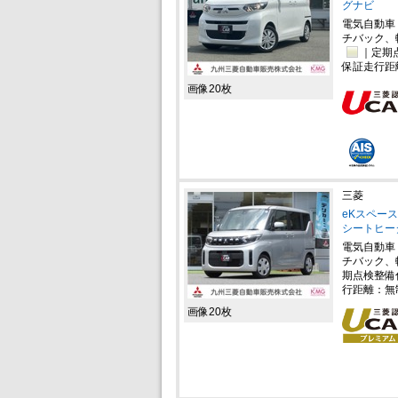
グナビ
電気自動車
チバック、
｜定期
保証走行距
画像20枚
三菱
eKスペース
シートヒー
電気自動車
チバック、
期点検整備
行距離：無
画像20枚