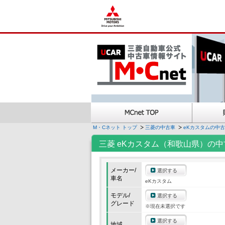
M・Cネット トップ
三菱の中古車
eKカスタムの中
三菱 eKカスタム（和歌山県）の中
メーカー/
選択する
車名
eKカスタム
モデル/
選択する
グレード
※現在未選択です
選択する
地域