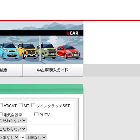
AT/CVT
MT
ツインクラッチSST
電気自動車
PHEV
〜