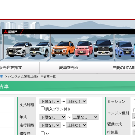
古車
eKカスタム(和歌山県) 中古車一覧
古車
〜
ミッション
支払総額
購入プラン付き
エンジン種別
年式
〜
駆動方式
走行距離
〜
排気量
修復歴
なし