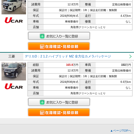
諸費用
整備
12.8万円
定期点検整備付
保証
保証付｜保証期間：1年｜保証走行距離：無制限
年式
走行
2024(R06)年式
4.4万km
車検
修復
車検整備付
なし
店舗
鳥取県クリーンカーとっとり
三菱
デリカD：2 1.2 ハイブリッド MZ 全方位カメラパッケージ
総額
車両
165.8
万円
153
万円
諸費用
整備
12.8万円
定期点検整備付
保証
保証付｜保証期間：1年｜保証走行距離：無制限
年式
走行
2024(R06)年式
6.9万km
車検
修復
車検整備付
なし
店舗
鳥取県クリーンカーとっとり
▲ページTOPへ