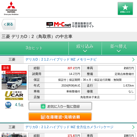
三菱 デリカD：2（鳥取県）の中古車
絞り込み
並べ替え
3
台ヒット
三菱
デリカD：2 1.2 ハイブリッド MZ メモリーナビ
新着
総額
車両
227.2
万円
213
万円
諸費用
整備
14.2万円
定期点検整備付
保証
保証付｜保証期間：36ヵ月｜保証走行距離：無制限
年式
走行
2024(R06)年式
1.6万km
車検
修復
車検整備付
なし
店舗
鳥取県米子東店
4.5
点
三菱
デリカD：2 1.2 ハイブリッド MZ 全方位カメラパッケージ
総額
車両
171.8
万円
159
万円