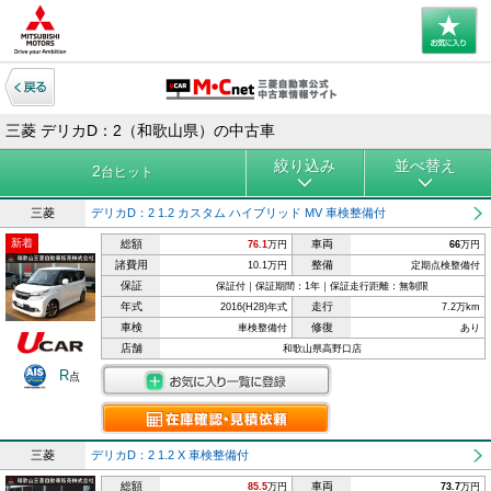
三菱 デリカD：2（和歌山県）の中古車
絞り込み
並べ替え
2
台ヒット
三菱
デリカD：2 1.2 カスタム ハイブリッド MV 車検整備付
新着
総額
車両
76.1
万円
66
万円
諸費用
整備
10.1万円
定期点検整備付
保証
保証付｜保証期間：1年｜保証走行距離：無制限
年式
走行
2016(H28)年式
7.2万km
車検
修復
車検整備付
あり
店舗
和歌山県高野口店
R
点
三菱
デリカD：2 1.2 X 車検整備付
総額
車両
85.5
万円
73.7
万円