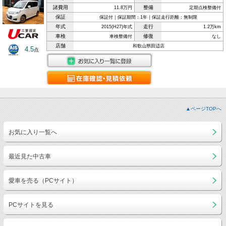
諸費用
整備
11.8万円
定期点検整備付
保証
保証付｜保証期間：1年｜保証走行距離：無制限
年式
走行
2015(H27)年式
1.2万km
車検
修復
車検整備付
なし
店舗
和歌山県田辺店
4.5
点
▲ページTOPへ
お気に入り一覧へ
最近見た中古車
愛車を売る（PCサイト）
PCサイトを見る