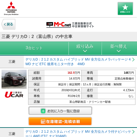
三菱 デリカD：2（富山県）の中古車
絞り込み
並べ替え
3
台ヒット
デリカD：2 1.2 カスタム ハイブリッド MV 全方位カメラパッケージ 4
三菱
WD ナビ ETC 後席モニター付き 4WD
総額
車両
162.9
万円
148
万円
諸費用
整備
14.9万円
定期点検整備付
保証
保証付｜保証期間：12ヵ月｜保証走行距離：無制限
年式
走行
2019(H31)年式
4.1万km
車検
修復
R10年2月
なし
店舗
富山県駅南店・クリーンカー駅南
デリカD：2 1.2 カスタム ハイブリッド MV 全方位カメラ付ナビパッケ
三菱
ージ 4WD ETC ナビ付4WD