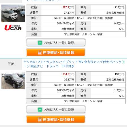
総額
車両
227.1
万円
210
万円
諸費用
整備
17.1万円
定期点検整備付
保証
保証付｜保証期間：12ヵ月｜保証走行距離：無制限
年式
走行
2024(R06)年式
0.8万km
車検
修復
車検整備付
なし
店舗
富山県駅南店・クリーンカー駅南
デリカD：2 1.2 カスタム ハイブリッド MV 全方位カメラ付ナビパッケ
三菱
ージ 純正ナビ ドラレコ ETC付き
総額
車両
214.3
万円
198
万円
諸費用
整備
16.3万円
定期点検整備付
保証
保証付｜保証期間：12ヵ月｜保証走行距離：無制限
年式
走行
2023(R05)年式
1.2万km
車検
修復
車検整備付
なし
店舗
富山県駅南店・クリーンカー駅南