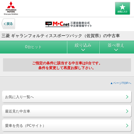
三菱 ギャランフォルティススポーツバック（佐賀県）の中古車
絞り込み
並べ替え
0
台ヒット
ご指定の条件に該当する中古車は0台です。
条件を変更して再度お探し下さい。
▲ページTOPへ
お気に入り一覧へ
最近見た中古車
愛車を売る（PCサイト）