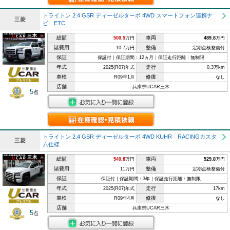
トライトン 2.4 GSR ディーゼルターボ 4WD スマートフォン連携ナ
三菱
ビ ETC
総額
車両
500.5
万円
489.8
万円
諸費用
整備
10.7万円
定期点検整備付
保証
保証付｜保証期間：12ヵ月｜保証走行距離：無制限
年式
走行
2025(R07)年式
0.3万km
車検
修復
R09年1月
なし
店舗
兵庫県UCAR三木
5
点
トライトン 2.4 GSR ディーゼルターボ 4WD KUHR RACINGカスタ
三菱
ム仕様
総額
車両
540.8
万円
529.8
万円
諸費用
整備
11万円
定期点検整備付
保証
保証付｜保証期間：3年｜保証走行距離：無制限
年式
走行
2025(R07)年式
17km
車検
修復
R09年4月
なし
店舗
兵庫県UCAR三木
5
点