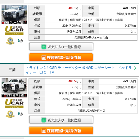
総額
車両
490.1
万円
479.8
万円
諸費用
整備
10.3万円
定期点検整備付
保証
保証付｜保証期間：36ヵ月｜保証走行距離：無制限
年式
走行
2024(R06)年式
0.2万km
車検
修復
R08年12月
なし
店舗
兵庫県UCARジェームス山
5
点
トライトン 2.4 GSR ディーゼルターボ 4WD レザーシート ベッドラ
三菱
イナー ETC TV
総額
車両
489.5
万円
479.8
万円
諸費用
整備
9.7万円
定期点検整備付
保証
保証付｜保証期間：36ヵ月｜保証走行距離：無制限
年式
走行
2024(R06)年式
0.1万km
車検
修復
R08年12月
なし
店舗
兵庫県UCAR神戸本店
6
点