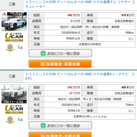
トライトン 2.4 GSR ディーゼルターボ 4WD スマホ連携ナビ リヤサー
三菱
キュレーター
総額
車両
488.9
万円
479.8
万円
諸費用
整備
9.1万円
定期点検整備付
保証
保証付｜保証期間：3年｜保証走行距離：無制限
年式
走行
2024(R06)年式
568km
車検
修復
R08年12月
なし
店舗
兵庫県UCAR西宮
5
点
トライトン 2.4 GSR ディーゼルターボ 4WD スマホ連携9インチナビ
三菱
ETC
総額
車両
500.5
万円
489.8
万円
諸費用
整備
10.7万円
定期点検整備付
保証
保証付｜保証期間：36ヵ月｜保証走行距離：無制限
年式
走行
2025(R07)年式
704km
車検
修復
R09年1月
なし
店舗
兵庫県UCARジェームス山
5
点