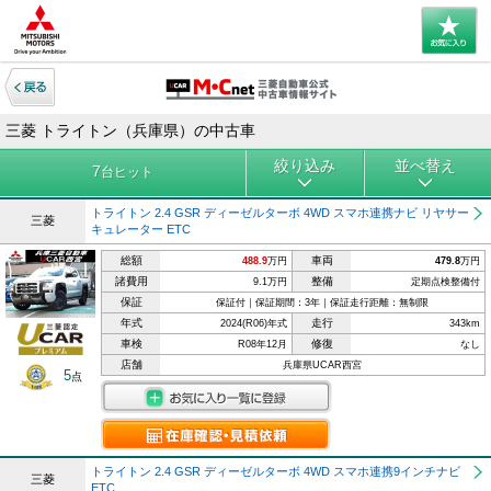
三菱 トライトン（兵庫県）の中古車
絞り込み
並べ替え
7
台ヒット
トライトン 2.4 GSR ディーゼルターボ 4WD スマホ連携ナビ リヤサー
三菱
キュレーター ETC
総額
車両
488.9
万円
479.8
万円
諸費用
整備
9.1万円
定期点検整備付
保証
保証付｜保証期間：3年｜保証走行距離：無制限
年式
走行
2024(R06)年式
343km
車検
修復
R08年12月
なし
店舗
兵庫県UCAR西宮
5
点
トライトン 2.4 GSR ディーゼルターボ 4WD スマホ連携9インチナビ
三菱
ETC