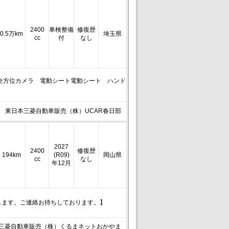
2400
車検整備
修復歴
0.5万km
埼玉県
cc
付
なし
全方位カメラ 電動シート電動シート ハンド
東日本三菱自動車販売（株）UCAR春日部
2027
2400
修復歴
194km
(R09)
岡山県
cc
なし
年12月
します。ご連絡お待ちしております。】
三菱自動車販売（株）くるまネットおかやま