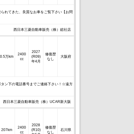
乗られてきた、良質なお車をご覧下さい【お問
西日本三菱自動車販売（株）総社店
2027
2400
修復歴
0.5万km
(R09)
大阪府
cc
なし
年4月
ボタン下の電話番号までご連絡下さい！☆遠方
西日本三菱自動車販売（株）UCAR新大阪
2028
2400
修復歴
207km
(R10)
石川県
cc
なし