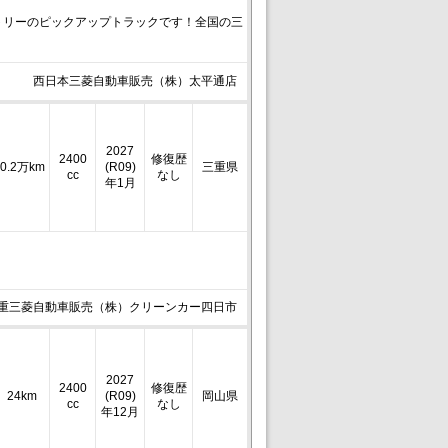
トリーのピックアップトラックです！全国の三
西日本三菱自動車販売（株）太平通店
2027
2400
修復歴
0.2万km
(R09)
三重県
cc
なし
年1月
重三菱自動車販売（株）クリーンカー四日市
2027
2400
修復歴
24km
(R09)
岡山県
cc
なし
年12月