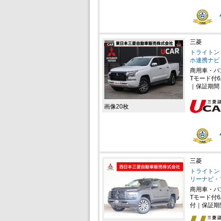
三菱
トライトン 
ホ連携ナビ
商用車・バ
Tモード付6
｜保証期間
画像20枚
三菱
トライトン 
リーナビ・
商用車・バ
Tモード付6
付｜保証期