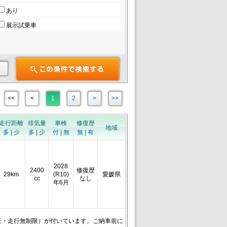
あり
展示試乗車
<<
<
1
2
>
>>
走行距離
排気量
車検
修復歴
地域
多
|
少
多
|
少
付
|
無
無
|
有
2028
2400
修復歴
29km
(R10)
愛媛県
cc
なし
年6月
証・走行無制限）が付いています。ご納車前に