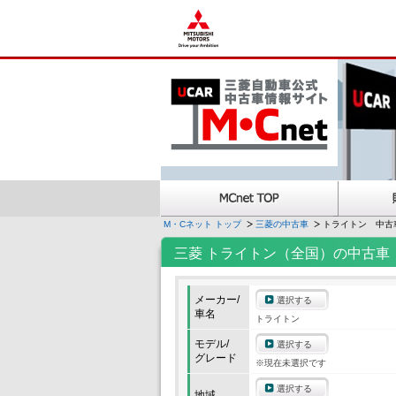
M・Cネット トップ
三菱の中古車
トライトン 中古
三菱 トライトン（全国）の中古車
メーカー/
選択する
車名
トライトン
モデル/
選択する
グレード
※現在未選択です
選択する
地域