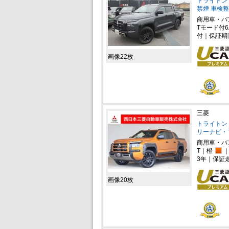
トライトン 2
禁煙 車検
商用車・バ
Tモード付6
付｜保証期
画像22枚
三菱
トライトン 
リーナビ・
商用車・バ
T｜橙
｜
3年｜保証
画像20枚