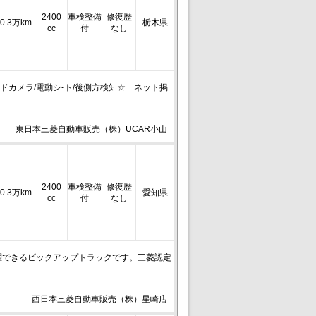
2400
車検整備
修復歴
0.3万km
栃木県
cc
付
なし
ンドカメラ/電動シ-ト/後側方検知☆ ネット掲
東日本三菱自動車販売（株）UCAR小山
2400
車検整備
修復歴
0.3万km
愛知県
cc
付
なし
躍できるピックアップトラックです。三菱認定
西日本三菱自動車販売（株）星崎店