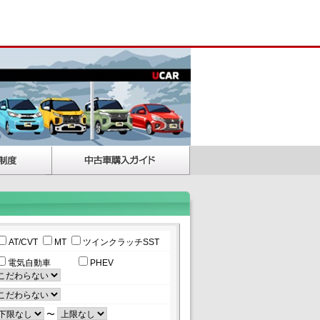
AT/CVT
MT
ツインクラッチSST
電気自動車
PHEV
〜