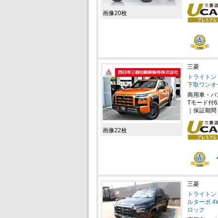
画像20枚
三菱
トライトン 
下取ワンオ
商用車・バ
Tモード付6
｜保証期間
画像22枚
三菱
トライトン 
ルターボ 
ロック