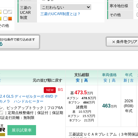
寒冷地仕様
三菱の
UCAR
三菱のUCAR制度とは？
その他
制度
その他
順
支払総額
車両価格
年式
古
元の並び順に戻す
安
|
高
安
|
高
新
|
古
8/1
473.5
基
万円
.4 GLS ディーゼルターボ 4WD ナ
Aプラン
478.5
万円
2026
カメラ ハンドルヒーター
Bプラン
484
万円
463
(R08)
万円
諸費用
ン、ピックアップトラック｜フロア6A
年式
基 10.5万円
｜定期点検整備付｜保証付｜保証期
Aプラン 15.5万円
保証走行距離：無制限
Bプラン 21万円
展示試乗車
三菱認定ＵＣＡＲプレミアム（３年間保