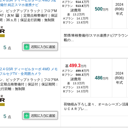
.4 GSR ディーゼルターボ 4WD 5名
Aプラン
514.1
万円
2024
整備付 純正スマホ連携ナビ
Bプラン
513.8
万円
500
(R06)
万円
諸費用
ン、ピックアップトラック｜フロアM
年式
基 13.2万円
AT｜灰Ｍ
｜定期点検整備付｜保証
Aプラン 14.1万円
間：36ヵ月｜保証走行距離：無制限
Bプラン 13.8万円
禁煙/車検整備付/スマホ連携ナビ/アラウ
載の…
5
点
499.3
基
万円
2.4 GSR ディーゼルターボ 4WD メモ
Aプラン
499.9
万円
2024
フルセグTV・全周囲カメラ
Bプラン
500.3
万円
486
(R06)
万円
諸費用
ン、ピックアップトラック｜フロア6A
年式
基 13.3万円
定期点検整備付｜保証付｜保証期間：
Aプラン 13.9万円
走行距離：無制限
Bプラン 14.3万円
荷物積み下ろし楽々、オールシーズン活
ＵＣＡＲプレ…
5
点