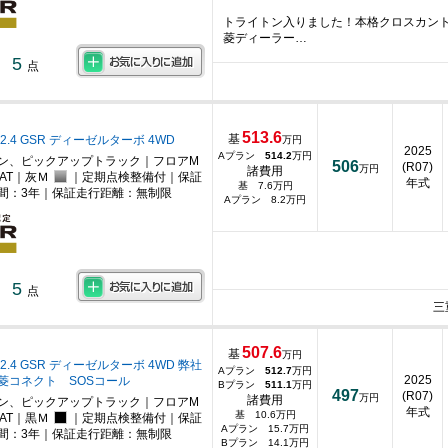
トライトン入りました！本格クロスカン
菱ディーラー…
5
点
513.6
基
2.4 GSR ディーゼルターボ 4WD
万円
2025
Aプラン
514.2
万円
ン、ピックアップトラック｜フロアM
506
(R07)
万円
諸費用
AT｜灰Ｍ
｜定期点検整備付｜保証
年式
基 7.6万円
間：3年｜保証走行距離：無制限
Aプラン 8.2万円
5
点
三
507.6
基
万円
2.4 GSR ディーゼルターボ 4WD 弊社
Aプラン
512.7
万円
2025
菱コネクト SOSコール
Bプラン
511.1
万円
497
(R07)
万円
諸費用
ン、ピックアップトラック｜フロアM
年式
基 10.6万円
AT｜黒Ｍ
｜定期点検整備付｜保証
Aプラン 15.7万円
間：3年｜保証走行距離：無制限
Bプラン 14.1万円