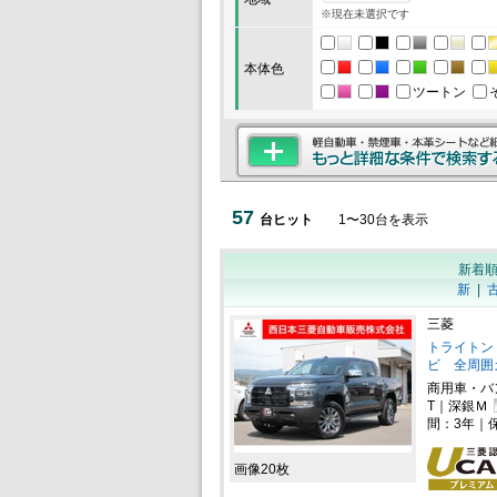
※現在未選択です
本体色
ツートン
57
台ヒット
1
〜
30
台を表示
新着
新
|
三菱
トライトン 2
ビ 全周囲
商用車・バ
T｜深銀Ｍ
間：3年｜
画像20枚