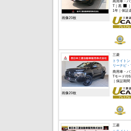
商用車・バ
T｜黒
｜
1年｜保証
画像20枚
三菱
トライトン 
リーナビ・
商用車・バ
Tモード付6
｜保証期間
画像20枚
三菱