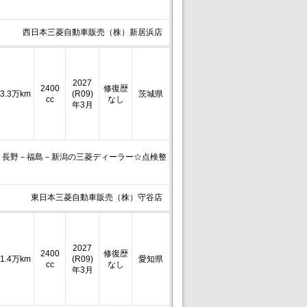
西日本三菱自動車販売（株）新居浜店
2027
2400
修復歴
3.3万km
(R09)
茨城県
cc
なし
年3月
－長野－福島－新潟の三菱ディーラー☆点検整
東日本三菱自動車販売（株）守谷店
2027
2400
修復歴
1.4万km
(R09)
愛知県
cc
なし
年3月