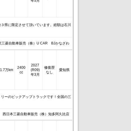
年5月
陸３県に限定させて頂いています。総額は石川
沢三菱自動車販売（株）U CAR BJかなざわ
2027
2400
修復歴
1.7万km
(R09)
愛知県
cc
なし
年3月
トリーのピックアップトラックです！全国の三
西日本三菱自動車販売（株）知多阿久比店