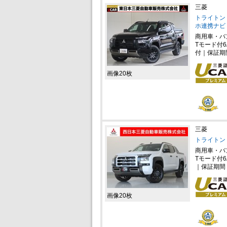
三菱
トライトン 
ホ連携ナビ
商用車・バ
Tモード付6
付｜保証期
画像20枚
三菱
トライトン 
商用車・バ
Tモード付6
｜保証期間
画像20枚