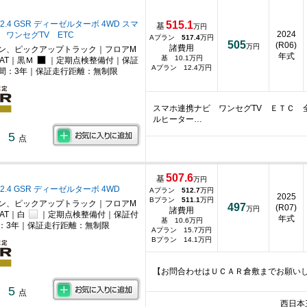
2.4 GSR ディーゼルターボ 4WD スマ
515.1
基
万円
2024
 ワンセグTV ETC
Aプラン
517.4
万円
505
(R06)
万円
諸費用
ン、ピックアップトラック｜フロアM
年式
基 10.1万円
AT｜黒Ｍ
｜定期点検整備付｜保証
Aプラン 12.4万円
間：3年｜保証走行距離：無制限
スマホ連携ナビ ワンセグTV ＥＴＣ 
ルヒーター…
5
点
507.6
基
万円
2.4 GSR ディーゼルターボ 4WD
Aプラン
512.7
万円
2025
Bプラン
511.1
万円
ン、ピックアップトラック｜フロアM
497
(R07)
万円
諸費用
AT｜白
｜定期点検整備付｜保証付
年式
基 10.6万円
：3年｜保証走行距離：無制限
Aプラン 15.7万円
Bプラン 14.1万円
【お問合わせはＵＣＡＲ倉敷までお願い
5
点
西日本