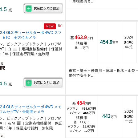
「車検整備ま…
4.5
点
8/1
2.4 GLS ディーゼルターボ 4WD スマ
463.9
2024
 ETC 全方位カメラ
基
万円
454.9
(R06)
万円
諸費用
ン、ピックアップトラック｜フロアM
年式
基 9万円
AT｜白
｜定期点検整備付｜保証付
：1年｜保証走行距離：無制限
東京－埼玉－神奈川－茨城－栃木－山梨
備付で安全ド…
4.5
点
454
基
万円
2.4 GLS ディーゼルターボ 4WD メモ
Aプラン
454.6
万円
2024
フルセグTV・全周囲カメラ
Bプラン
455
万円
443
(R06)
万円
諸費用
ン、ピックアップトラック｜フロアM
年式
基 11万円
AT｜灰Ｍ
｜定期点検整備付｜保証
Aプラン 11.6万円
間：3年｜保証走行距離：無制限
Bプラン 12万円