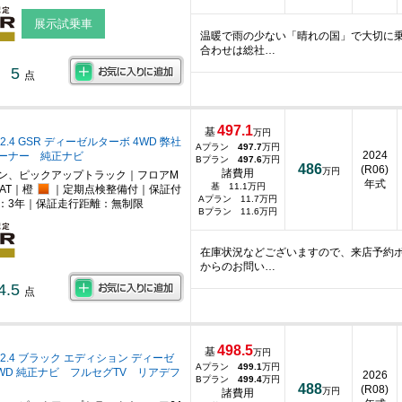
展示試乗車
温暖で雨の少ない「晴れの国」で大切に
合わせは総社…
5
点
497.1
基
万円
2.4 GSR ディーゼルターボ 4WD 弊社
Aプラン
497.7
万円
2024
ーナー 純正ナビ
Bプラン
497.6
万円
486
(R06)
万円
諸費用
ン、ピックアップトラック｜フロアM
年式
基 11.1万円
AT｜橙
｜定期点検整備付｜保証付
Aプラン 11.7万円
：3年｜保証走行距離：無制限
Bプラン 11.6万円
在庫状況などございますので、来店予約
からのお問い…
4.5
点
498.5
基
万円
2.4 ブラック エディション ディーゼ
Aプラン
499.1
万円
4WD 純正ナビ フルセグTV リアデフ
2026
Bプラン
499.4
万円
488
(R08)
万円
諸費用