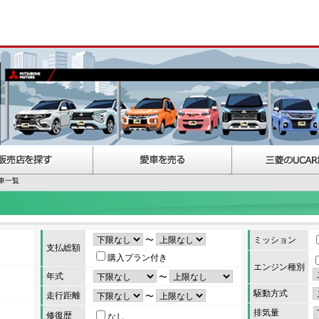
車一覧
〜
ミッション
支払総額
購入プラン付き
エンジン種別
年式
〜
駆動方式
走行距離
〜
排気量
修復歴
なし