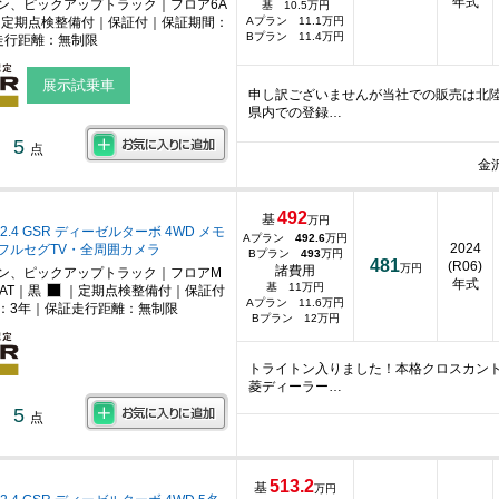
年式
ン、ピックアップトラック｜フロア6A
基 10.5万円
定期点検整備付｜保証付｜保証期間：
Aプラン 11.1万円
Bプラン 11.4万円
走行距離：無制限
展示試乗車
申し訳ございませんが当社での販売は北
県内での登録…
5
点
金
492
基
万円
2.4 GSR ディーゼルターボ 4WD メモ
Aプラン
492.6
万円
2024
フルセグTV・全周囲カメラ
Bプラン
493
万円
481
(R06)
万円
諸費用
ン、ピックアップトラック｜フロアM
年式
基 11万円
AT｜黒
｜定期点検整備付｜保証付
Aプラン 11.6万円
：3年｜保証走行距離：無制限
Bプラン 12万円
トライトン入りました！本格クロスカン
菱ディーラー…
5
点
513.2
基
万円