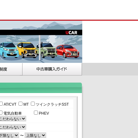
AT/CVT
MT
ツインクラッチSST
電気自動車
PHEV
〜