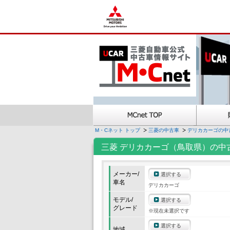
M・Cネット トップ
三菱の中古車
デリカカーゴの中
三菱 デリカカーゴ（鳥取県）の中
メーカー/
選択する
車名
デリカカーゴ
モデル/
選択する
グレード
※現在未選択です
選択する
地域