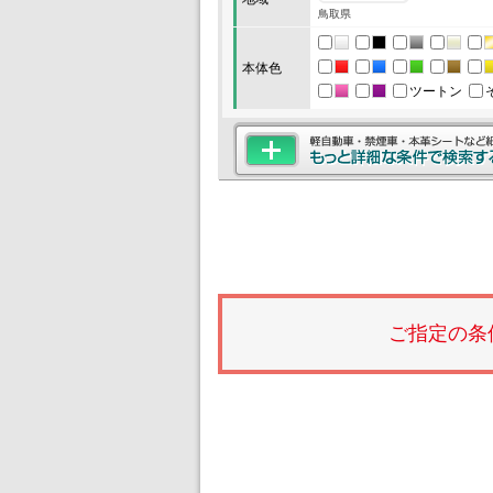
鳥取県
本体色
ツートン
ご指定の条