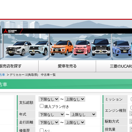
古車
デリカカーゴ(鳥取県) 中古車一覧
古車
〜
ミッション
支払総額
購入プラン付き
エンジン種別
年式
〜
駆動方式
走行距離
〜
排気量
修復歴
なし