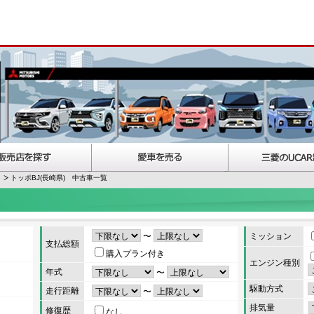
トッポBJ(長崎県) 中古車一覧
〜
ミッション
支払総額
購入プラン付き
エンジン種別
年式
〜
駆動方式
走行距離
〜
排気量
修復歴
なし