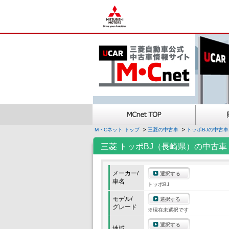
M・Cネット トップ
三菱の中古車
トッポBJの中古車
三菱 トッポBJ（長崎県）の中古車
メーカー/
選択する
車名
トッポBJ
モデル/
選択する
グレード
※現在未選択です
選択する
地域