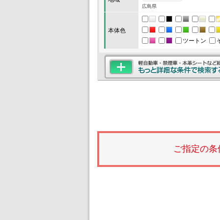
広島県
本体色
ツートン
ご指定の条