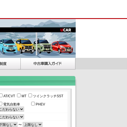
AT/CVT
MT
ツインクラッチSST
電気自動車
PHEV
〜