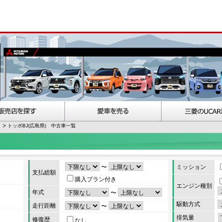
トッポBJ(広島県) 中古車一覧
〜
ミッション
支払総額
購入プラン付き
エンジン種別
年式
〜
駆動方式
走行距離
〜
排気量
修復歴
なし