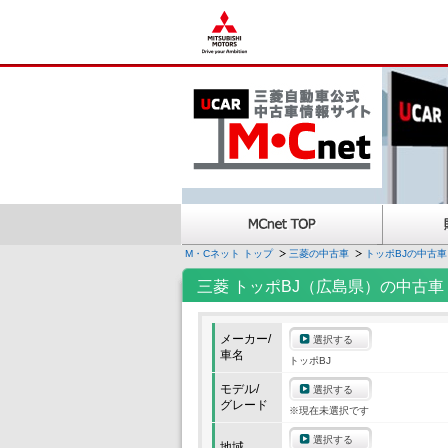
M・Cネット トップ
三菱の中古車
トッポBJの中古車
三菱 トッポBJ（広島県）の中古車
メーカー/
選択する
車名
トッポBJ
モデル/
選択する
グレード
※現在未選択です
選択する
地域