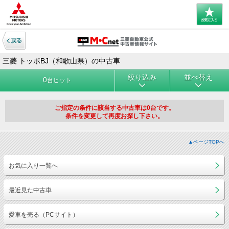
三菱 トッポBJ（和歌山県）の中古車
絞り込み
並べ替え
0
台ヒット
ご指定の条件に該当する中古車は0台です。
条件を変更して再度お探し下さい。
▲ページTOPへ
お気に入り一覧へ
最近見た中古車
愛車を売る（PCサイト）