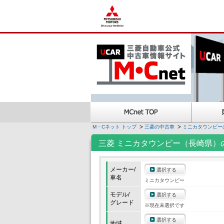
M・Cネット トップ
三菱の中古車
ミニカタウンビー
三菱 ミニカタウンビー（長崎県）
メーカー/
選択する
車名
ミニカタウンビー
モデル/
選択する
グレード
※現在未選択です
選択する
地域