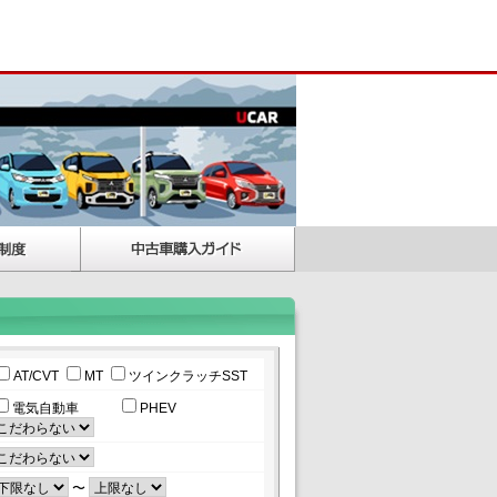
AT/CVT
MT
ツインクラッチSST
電気自動車
PHEV
〜