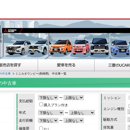
の中古車
ミニカタウンビー(長崎県) 中古車一覧
の中古車
〜
ミッション
支払総額
購入プラン付き
エンジン種別
年式
〜
駆動方式
走行距離
〜
排気量
修復歴
なし