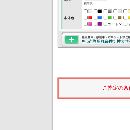
福岡県
本体色
ツートン
ご指定の条