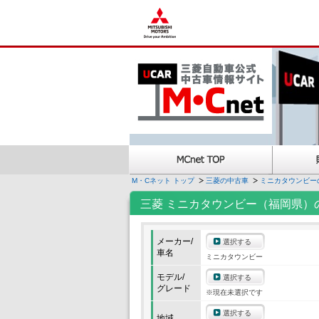
M・Cネット トップ
三菱の中古車
ミニカタウンビー
三菱 ミニカタウンビー（福岡県）
メーカー/
選択する
車名
ミニカタウンビー
モデル/
選択する
グレード
※現在未選択です
選択する
地域