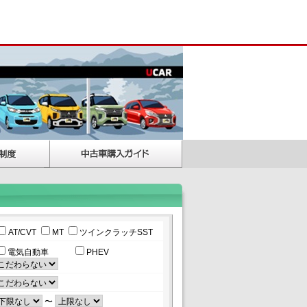
AT/CVT
MT
ツインクラッチSST
電気自動車
PHEV
〜