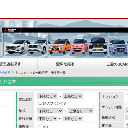
の中古車
ミニカタウンビー(福岡県) 中古車一覧
の中古車
〜
ミッション
支払総額
購入プラン付き
エンジン種別
年式
〜
駆動方式
走行距離
〜
排気量
修復歴
なし