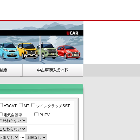
AT/CVT
MT
ツインクラッチSST
電気自動車
PHEV
〜