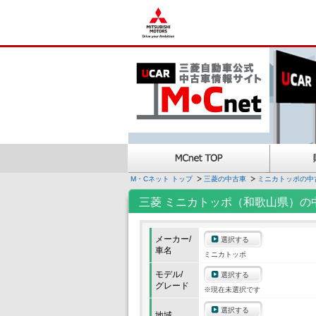
M・Cネット トップ
三菱の中古車
ミニカトッポの中
三菱 ミニカトッポ（和歌山県）の
メーカー/
選択する
車名
ミニカトッポ
モデル/
選択する
グレード
※現在未選択です
選択する
地域