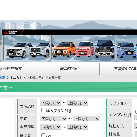
古車
ミニカトッポ(和歌山県) 中古車一覧
中古車
〜
ミッション
支払総額
購入プラン付き
エンジン種別
年式
〜
駆動方式
走行距離
〜
排気量
修復歴
なし