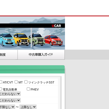
AT/CVT
MT
ツインクラッチSST
電気自動車
PHEV
〜