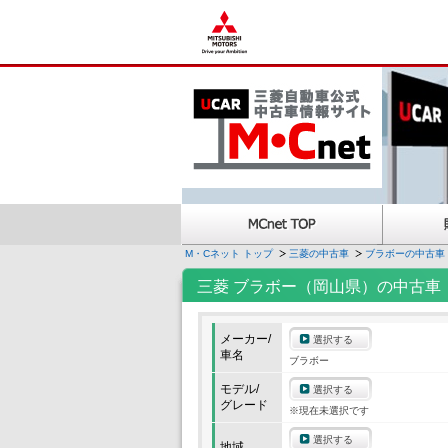
M・Cネット トップ
三菱の中古車
ブラボーの中古車
三菱 ブラボー（岡山県）の中古車
メーカー/
選択する
車名
ブラボー
モデル/
選択する
グレード
※現在未選択です
選択する
地域