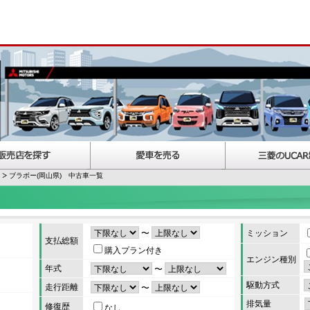
ブラボー(岡山県) 中古車一覧
〜
ミッション
支払総額
購入プラン付き
エンジン種別
年式
〜
駆動方式
走行距離
〜
排気量
修復歴
なし