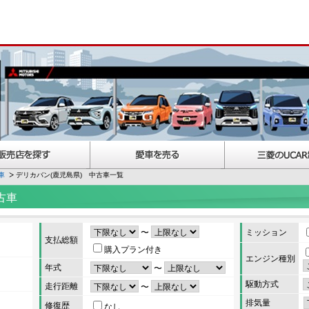
車
デリカバン(鹿児島県) 中古車一覧
古車
〜
ミッション
支払総額
購入プラン付き
エンジン種別
年式
〜
駆動方式
走行距離
〜
排気量
修復歴
なし