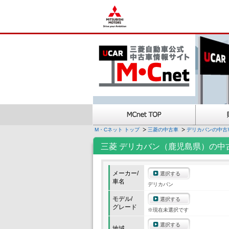
M・Cネット トップ
三菱の中古車
デリカバンの中古
三菱 デリカバン（鹿児島県）の中
メーカー/
選択する
車名
デリカバン
モデル/
選択する
グレード
※現在未選択です
選択する
地域