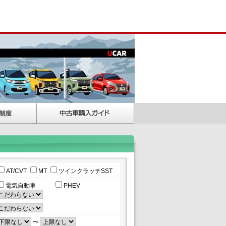
AT/CVT
MT
ツインクラッチSST
電気自動車
PHEV
〜