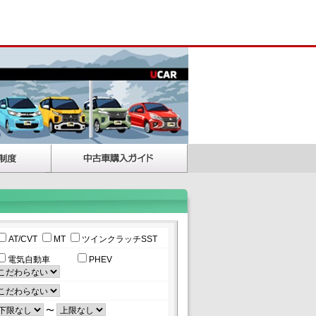
AT/CVT
MT
ツインクラッチSST
電気自動車
PHEV
〜