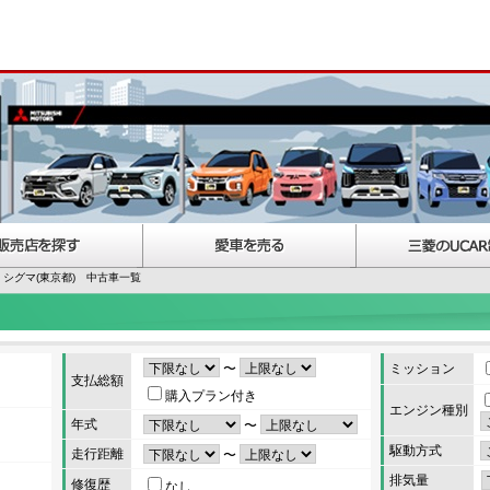
シグマ(東京都) 中古車一覧
〜
ミッション
支払総額
購入プラン付き
エンジン種別
年式
〜
駆動方式
走行距離
〜
排気量
修復歴
なし