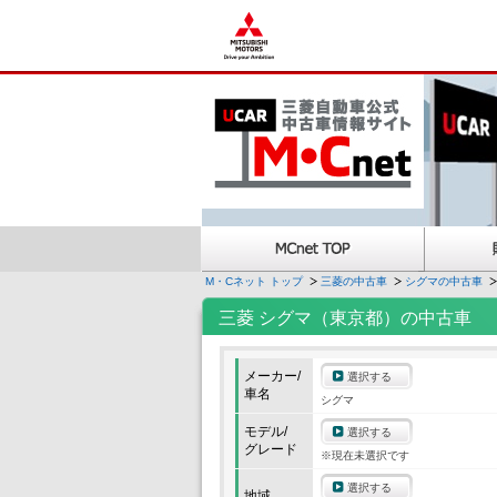
M・Cネット トップ
三菱の中古車
シグマの中古車
三菱 シグマ（東京都）の中古車
メーカー/
選択する
車名
シグマ
モデル/
選択する
グレード
※現在未選択です
選択する
地域