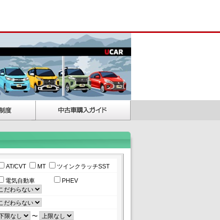
AT/CVT
MT
ツインクラッチSST
電気自動車
PHEV
〜