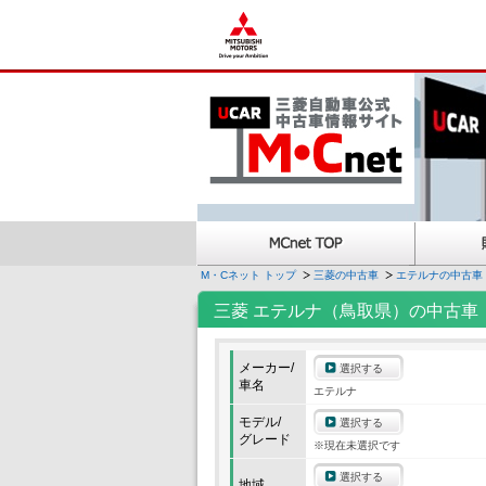
M・Cネット トップ
三菱の中古車
エテルナの中古車
三菱 エテルナ（鳥取県）の中古車
メーカー/
選択する
車名
エテルナ
モデル/
選択する
グレード
※現在未選択です
選択する
地域