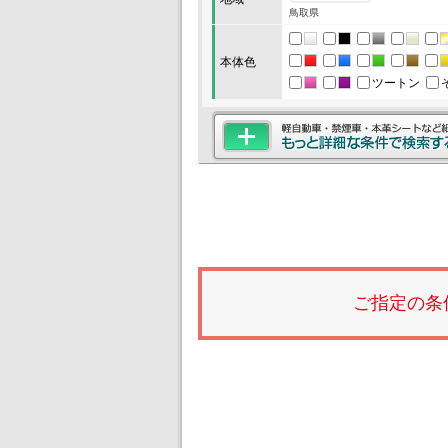
鳥取県
本体色
ツートン
ご指定の条