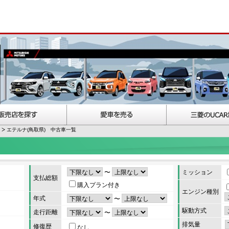
エテルナ(鳥取県) 中古車一覧
〜
ミッション
支払総額
購入プラン付き
エンジン種別
年式
〜
駆動方式
走行距離
〜
排気量
修復歴
なし