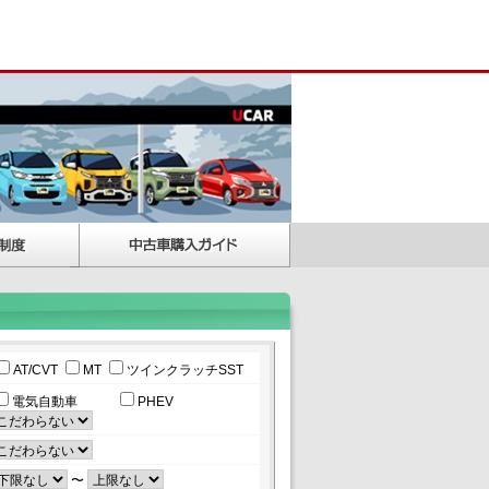
AT/CVT
MT
ツインクラッチSST
電気自動車
PHEV
〜