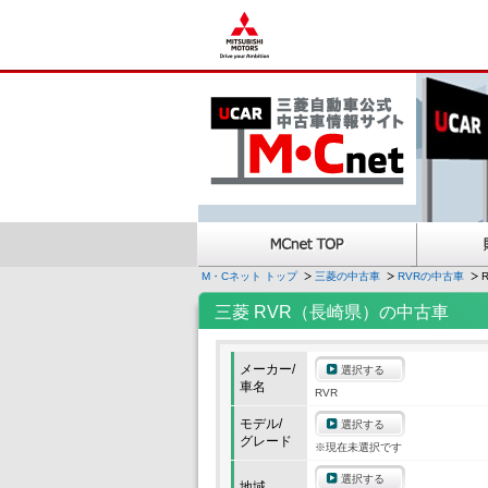
M・Cネット トップ
三菱の中古車
RVRの中古車
三菱 RVR（長崎県）の中古車
メーカー/
選択する
車名
RVR
モデル/
選択する
グレード
※現在未選択です
選択する
地域