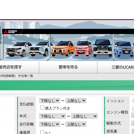
RVR(長崎県) 中古車一覧
〜
ミッション
支払総額
購入プラン付き
エンジン種別
年式
〜
駆動方式
走行距離
〜
排気量
修復歴
なし