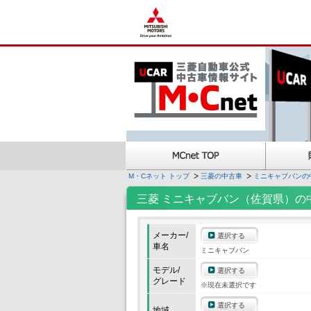
M・Cネット トップ
三菱の中古車
ミニキャブバンの
三菱 ミニキャブバン（佐賀県）の
メーカー/
選択する
車名
ミニキャブバン
モデル/
選択する
グレード
※現在未選択です
選択する
地域