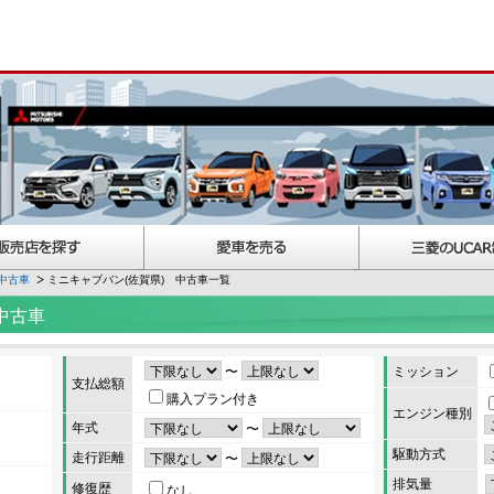
中古車
ミニキャブバン(佐賀県) 中古車一覧
中古車
〜
ミッション
支払総額
購入プラン付き
エンジン種別
年式
〜
駆動方式
走行距離
〜
排気量
修復歴
なし