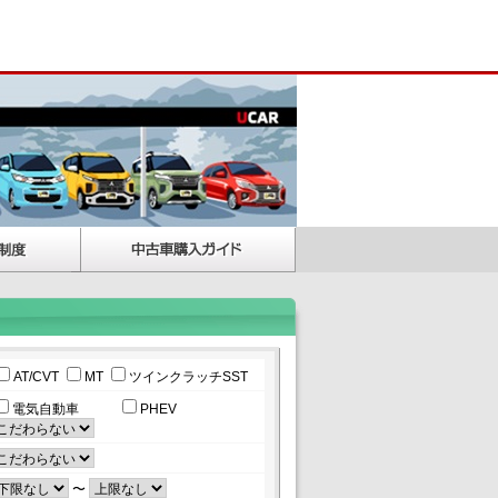
AT/CVT
MT
ツインクラッチSST
電気自動車
PHEV
〜