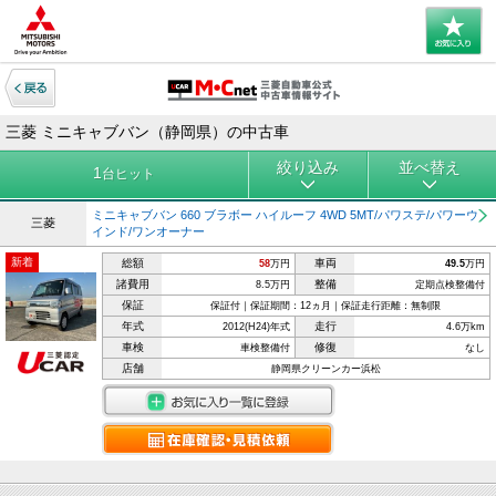
三菱 ミニキャブバン（静岡県）の中古車
絞り込み
並べ替え
1
台ヒット
ミニキャブバン 660 ブラボー ハイルーフ 4WD 5MT/パワステ/パワーウ
三菱
インド/ワンオーナー
新着
総額
車両
58
万円
49.5
万円
諸費用
整備
8.5万円
定期点検整備付
保証
保証付｜保証期間：12ヵ月｜保証走行距離：無制限
年式
走行
2012(H24)年式
4.6万km
車検
修復
車検整備付
なし
店舗
静岡県クリーンカー浜松