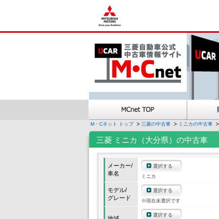
M・Cネット トップ
三菱の中古車
ミニカの中古車
三菱 ミニカ（大分県）の中古車
メーカー/
選択する
車名
ミニカ
モデル/
選択する
グレード
※現在未選択です
選択する
地域