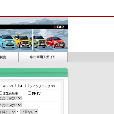
AT/CVT
MT
ツインクラッチSST
電気自動車
PHEV
〜