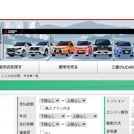
ミニカ(大分県) 中古車一覧
〜
ミッション
支払総額
購入プラン付き
エンジン種別
年式
〜
駆動方式
走行距離
〜
排気量
修復歴
なし