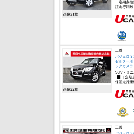
｜定期点検
証走行距離
画像21枚
三菱
パジェロ 3
ゼルターボ
ックカメラ
SUV・ミ
｜定期
保証走行距
画像22枚
三菱
パジェロ 3