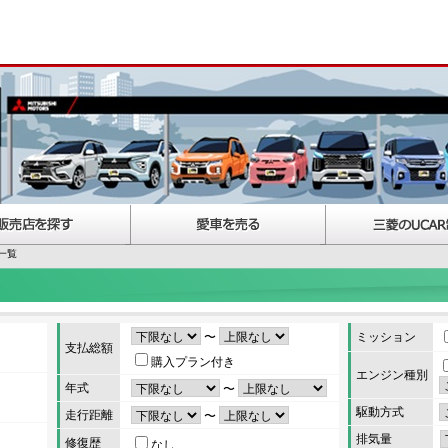
一覧
〜
ミッション
支払総額
購入プラン付き
エンジン種別
年式
〜
駆動方式
走行距離
〜
排気量
修復歴
なし