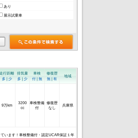
あり
展示試乗車
走行距離
排気量
車検
修復歴
地域
多
|
少
多
|
少
付
|
無
無
|
有
3200
車検整備
修復歴
9万km
兵庫県
cc
付
なし
しています！車検整備付・認定UCAR保証１年