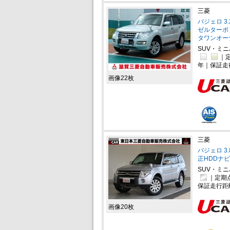
三菱
パジェロ 3
ゼルターボ 
タワンオー
SUV・ミ
｜定
年｜保証走
画像22枚
三菱
パジェロ 3
正HDDナ
SUV・ミ
｜定期
保証走行距
画像20枚