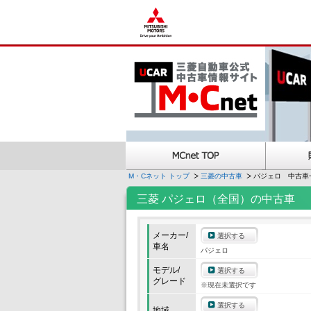
M・Cネット トップ
三菱の中古車
パジェロ 中古車
三菱 パジェロ（全国）の中古車
メーカー/
選択する
車名
パジェロ
モデル/
選択する
グレード
※現在未選択です
選択する
地域