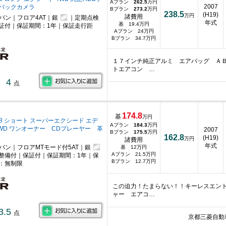
Aプラン
262.5
万円
2007
 バックカメラ
Bプラン
273.2
万円
238.5
(H19)
万円
諸費用
バン｜フロア4AT｜銀
｜定期点検
年式
基 19.4万円
証付｜保証期間：1年｜保証走行距
Aプラン 24万円
Bプラン 34.7万円
１７インチ純正アルミ エアバッグ Ａ
トエアコン …
4
点
174.8
基
万円
.8 ショート スーパーエクシード エデ
Aプラン
184.3
万円
4WD ワンオーナー CDプレーヤー 革
2007
Bプラン
175.5
万円
162.8
(H19)
万円
諸費用
年式
ニバン｜フロアMTモード付5AT｜銀
基 12万円
Aプラン 21.5万円
整備付｜保証付｜保証期間：1年｜保
Bプラン 12.7万円
：無制限
この迫力！たまらない！！キーレスエン
ャー エアコ…
3.5
点
京都三菱自動