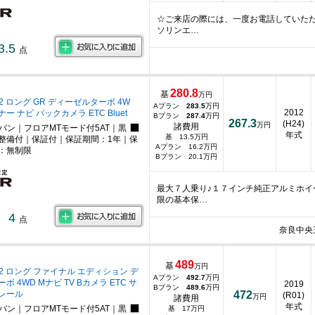
☆ご来店の際には、一度お電話していただ
ソリンエ…
3.5
点
280.8
基
万円
.2 ロング GR ディーゼルターボ 4W
Aプラン
283.5
万円
2012
ー ナビ バックカメラ ETC Bluet
Bプラン
287.4
万円
267.3
(H24)
万円
諸費用
ニバン｜フロアMTモード付5AT｜黒
年式
基 13.5万円
整備付｜保証付｜保証期間：1年｜保
Aプラン 16.2万円
：無制限
Bプラン 20.1万円
最大７人乗り♪１７インチ純正アルミホイ
限の基本保…
4
点
奈良中央
489
基
万円
.2 ロング ファイナル エディション デ
Aプラン
492.7
万円
 4WD Mナビ TV Bカメラ ETC サ
2019
Bプラン
489.6
万円
Rレール
472
(R01)
万円
諸費用
年式
ニバン｜フロアMTモード付5AT｜黒
基 17万円