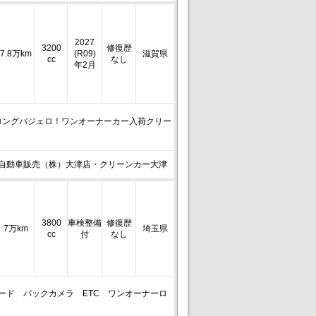
2027
3200
修復歴
7.8万km
(R09)
滋賀県
cc
なし
年2月
ロングパジェロ！ワンオーナーカー入荷クリー
自動車販売（株）大津店・クリーンカー大津
3800
車検整備
修復歴
7万km
埼玉県
cc
付
なし
ォード バックカメラ ETC ワンオーナーロ