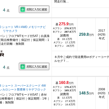
間走行無…
4
点
275.9
基
万円
.0 ショート VR-I 4WD メモリーナビ
Aプラン
276.9
万円
2017
V リヤカメラ
Bプラン
287.8
万円
259.8
(H29)
万円
諸費用
ニバン｜フロアMTモード付5AT｜白真珠
年式
基 16.1万円
期点検整備付｜保証付｜保証期間：1
Aプラン 17.1万円
証走行距離：無制限
Bプラン 28万円
８月中ご成約で陸送費用orボディーコー
ルセグＴ…
4
点
160.8
基
万円
.8 ショート スーパーエクシード 4W
Aプラン
176.4
万円
2008
ビレカロシート禁煙車リヤデフロック
Bプラン
165.3
万円
148.5
(H20)
万円
諸費用
ニバン｜フロアMTモード付5AT｜赤Ｍ
年式
基 12.3万円
点検整備付｜保証付｜保証期間：1年｜
Aプラン 27.9万円
離：無制限
Bプラン 16.8万円