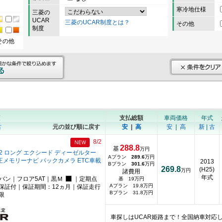
寒冷地仕様
三菱の
UCAR
三菱のUCAR制度とは？
その他
制度
その他
順
支払総額
車両価格
年式
古
元の並び順に戻す
安
|
高
安
|
高
新
|
古
8/2
288.8
基
万円
.2 ロング エクシード ディーゼルター
Aプラン
289.6
万円
純正メモリーナビ バックカメラ ETC車載
2013
Bプラン
301.6
万円
269.8
(H25)
万円
諸費用
年式
ニバン｜フロア5AT｜黒Ｍ
｜定期点
基 19万円
Aプラン 19.8万円
保証付｜保証期間：12ヵ月｜保証走行
Bプラン 31.8万円
限
車探しはUCAR姫路まで！全国納車対応