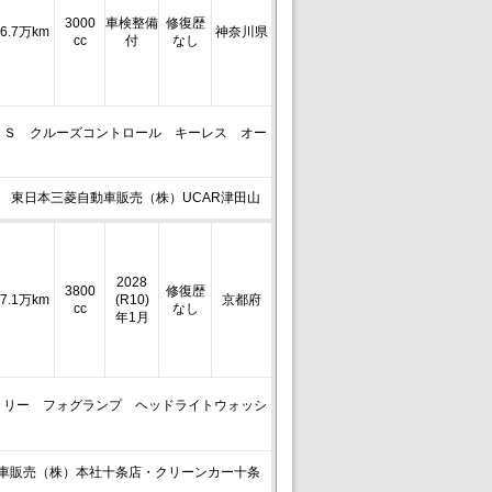
3000
車検整備
修復歴
6.7万km
神奈川県
cc
付
なし
ＢＳ クルーズコントロール キーレス オー
東日本三菱自動車販売（株）UCAR津田山
2028
3800
修復歴
7.1万km
(R10)
京都府
cc
なし
年1月
トリー フォグランプ ヘッドライトウォッシ
車販売（株）本社十条店・クリーンカー十条