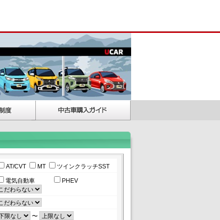
AT/CVT
MT
ツインクラッチSST
電気自動車
PHEV
〜