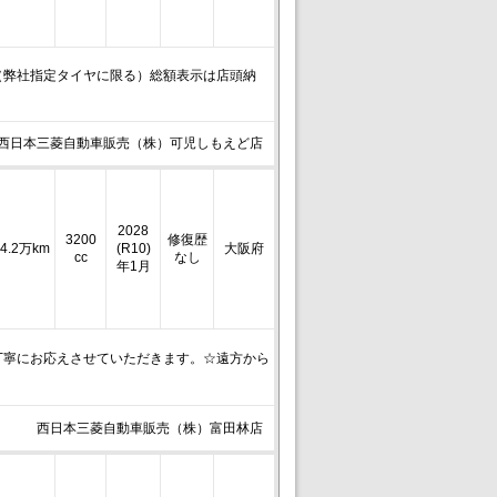
（弊社指定タイヤに限る）総額表示は店頭納
西日本三菱自動車販売（株）可児しもえど店
2028
3200
修復歴
4.2万km
(R10)
大阪府
cc
なし
年1月
丁寧にお応えさせていただきます。☆遠方から
西日本三菱自動車販売（株）富田林店