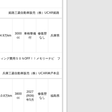
姫路三菱自動車販売（株）UCAR姫路
3000
車検整備
修復歴
4.9万km
兵庫県
cc
付
なし
ティング費用５０％OFF！！メモリーナビ フ
兵庫三菱自動車販売（株）UCAR神戸本店
2027
3800
修復歴
10.8万km
(R09)
福島県
cc
なし
年5月