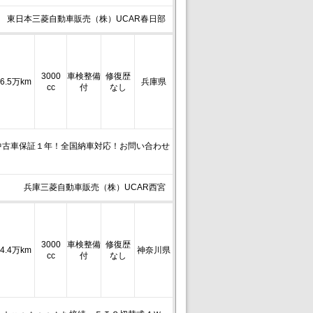
東日本三菱自動車販売（株）UCAR春日部
3000
車検整備
修復歴
6.5万km
兵庫県
cc
付
なし
中古車保証１年！全国納車対応！お問い合わせ
兵庫三菱自動車販売（株）UCAR西宮
3000
車検整備
修復歴
4.4万km
神奈川県
cc
付
なし