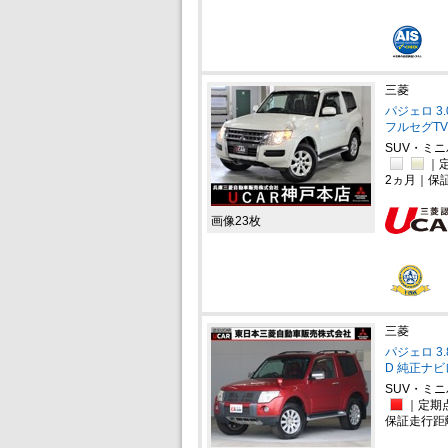
三菱
パジェロ 3
フルセグT
SUV・ミ
｜定
2ヵ月｜保
画像23枚
三菱
パジェロ 3
D 純正ナ
SUV・ミ
｜定期
保証走行距