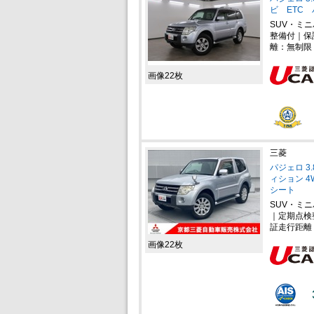
ビ ETC
SUV・ミニ
整備付｜保
離：無制限
画像22枚
三菱
パジェロ 3
ィション 
シート
SUV・ミ
｜定期点検
証走行距離
画像22枚