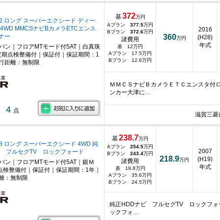
372
基
万円
.2 ロング スーパーエクシード ディー
Aプラン
377.5
万円
4WD MMCSナビBカメラETCエンス
2016
Bプラン
372.6
万円
ナー
360
(H28)
万円
諸費用
年式
ニバン｜フロアMTモード付5AT｜白真珠
基 12万円
Aプラン 17.5万円
期点検整備付｜保証付｜保証期間：1
Bプラン 12.6万円
行距離：無制限
ＭＭＣＳナビＢカメラＥＴＣエンスタ付
ンカー大津に…
4
点
滋賀三菱
238.7
基
万円
.8 ロング スーパーエクシード 4WD 純
Aプラン
254.5
万円
2007
ビ フルセグTV ロックフォード
Bプラン
243.4
万円
218.9
(H19)
万円
諸費用
ニバン｜フロアMTモード付5AT｜銀Ｍ
年式
基 19.8万円
点検整備付｜保証付｜保証期間：1年｜
Aプラン 35.6万円
離：無制限
Bプラン 24.5万円
純正HDDナビ フルセグTV ロックフ
ックフォ…