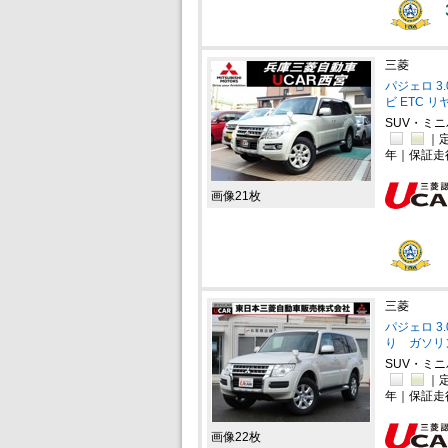
三菱
パジェロ 3
ビ ETC リ
SUV・ミ
｜定
年｜保証走
画像21枚
三菱
パジェロ 3.
り ガソリ
SUV・ミ
｜定
年｜保証走
画像22枚