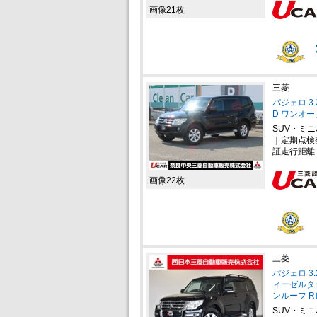
画像21枚
三菱
パジェロ 3
D ワンオーナ
SUV・ミ
｜定期点検
証走行距離
画像22枚
三菱
パジェロ 3
ィーゼルターボ
ンルーフ 
SUV・ミ