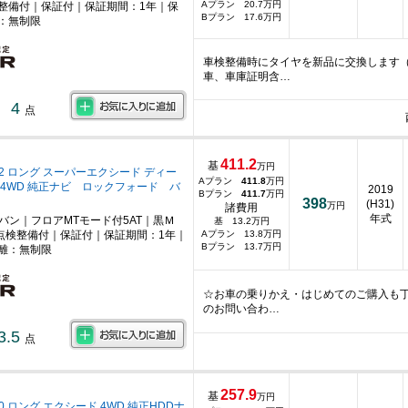
Aプラン 20.7万円
整備付｜保証付｜保証期間：1年｜保
Bプラン 17.6万円
：無制限
車検整備時にタイヤを新品に交換します
車、車庫証明含…
4
点
411.2
基
万円
.2 ロング スーパーエクシード ディー
Aプラン
411.8
万円
 4WD 純正ナビ ロックフォード バ
2019
Bプラン
411.7
万円
398
(H31)
万円
諸費用
年式
ニバン｜フロアMTモード付5AT｜黒Ｍ
基 13.2万円
点検整備付｜保証付｜保証期間：1年｜
Aプラン 13.8万円
Bプラン 13.7万円
離：無制限
☆お車の乗りかえ・はじめてのご購入も
のお問い合わ…
3.5
点
257.9
基
万円
.0 ロング エクシード 4WD 純正HDDナ