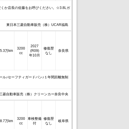
くか店長の佐藤をお呼びください。☆3.8Lガ
東日本三菱自動車販売（株）UCAR福島
2027
3200
修復歴
5.3万km
(R09)
奈良県
cc
なし
年10月
ール♪セーフティガードバン♪１年間距離無制
三菱自動車販売（株）クリーンカー奈良中央
3200
車検整備
修復歴
8.7万km
岐阜県
cc
付
なし