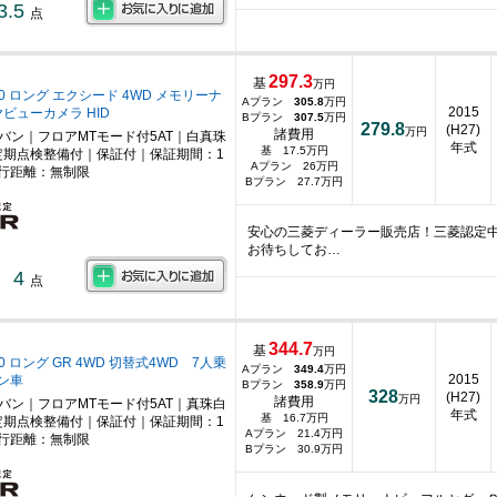
3.5
点
297.3
基
万円
.0 ロング エクシード 4WD メモリーナ
Aプラン
305.8
万円
2015
ヤビューカメラ HID
Bプラン
307.5
万円
279.8
(H27)
万円
諸費用
ニバン｜フロアMTモード付5AT｜白真珠
年式
基 17.5万円
期点検整備付｜保証付｜保証期間：1
Aプラン 26万円
行距離：無制限
Bプラン 27.7万円
安心の三菱ディーラー販売店！三菱認定
お待ちしてお…
4
点
344.7
基
万円
0 ロング GR 4WD 切替式4WD 7人乗
Aプラン
349.4
万円
2015
ン車
Bプラン
358.9
万円
328
(H27)
万円
諸費用
ニバン｜フロアMTモード付5AT｜真珠白
年式
基 16.7万円
期点検整備付｜保証付｜保証期間：1
Aプラン 21.4万円
行距離：無制限
Bプラン 30.9万円