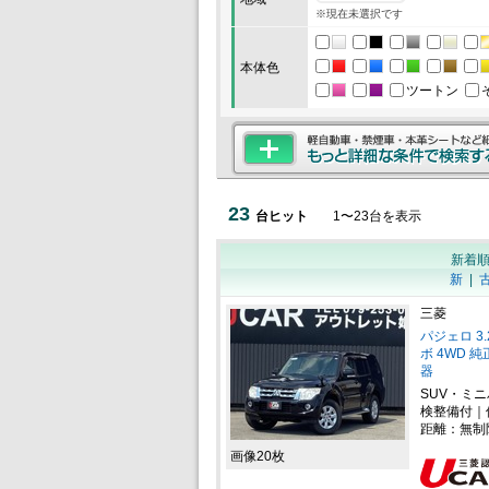
※現在未選択です
本体色
ツートン
23
台ヒット
1
〜
23
台を表示
新着
新
|
三菱
パジェロ 3
ボ 4WD 
器
SUV・ミ
検整備付｜
距離：無制
画像20枚