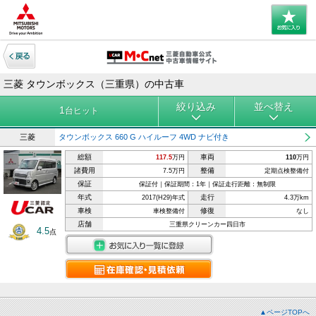
三菱 タウンボックス（三重県）の中古車
絞り込み
並べ替え
1
台ヒット
三菱
タウンボックス 660 G ハイルーフ 4WD ナビ付き
総額
車両
117.5
万円
110
万円
諸費用
整備
7.5万円
定期点検整備付
保証
保証付｜保証期間：1年｜保証走行距離：無制限
年式
走行
2017(H29)年式
4.3万km
車検
修復
車検整備付
なし
店舗
三重県クリーンカー四日市
4.5
点
▲ページTOPへ