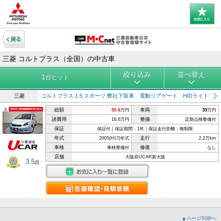
三菱 コルトプラス（全国）の中古車
絞り込み
並べ替え
1
台ヒット
三菱
コルトプラス 1.5 スポーツ 弊社下取車 電動リアゲート HIDライト
総額
車両
55.6
万円
39
万円
諸費用
整備
16.6万円
定期点検整備付
保証
保証付｜保証期間：1年｜保証走行距離：無制限
年式
走行
2005(H17)年式
2.2万km
車検
修復
車検整備付
なし
店舗
大阪府UCAR新大阪
3.5
点
▲ページTOPへ