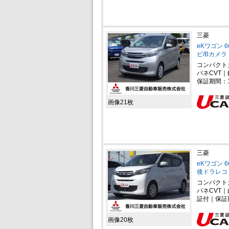
三菱
eKワゴン 
ビ/Bカメラ
コンパクト
パネCVT｜
保証期間：
画像21枚
三菱
eKワゴン 
後ドラレコ
コンパクト
パネCVT
証付｜保証
画像20枚