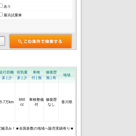
あり
展示試乗車
走行距離
排気量
車検
修復歴
地域
多
|
少
多
|
少
付
|
無
無
|
有
660
車検整備
修復歴
5.7万km
香川県
cc
付
なし
実施済み！★全国多数の地域へ販売実績有り★