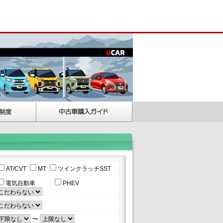
AT/CVT
MT
ツインクラッチSST
電気自動車
PHEV
〜