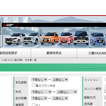
eKワゴン(香川県) 中古車一覧
〜
ミッション
支払総額
購入プラン付き
エンジン種別
年式
〜
駆動方式
走行距離
〜
排気量
修復歴
なし