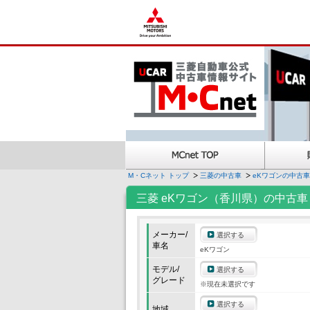
M・Cネット トップ
三菱の中古車
eKワゴンの中古車
三菱 eKワゴン（香川県）の中古車
メーカー/
選択する
車名
eKワゴン
モデル/
選択する
グレード
※現在未選択です
選択する
地域