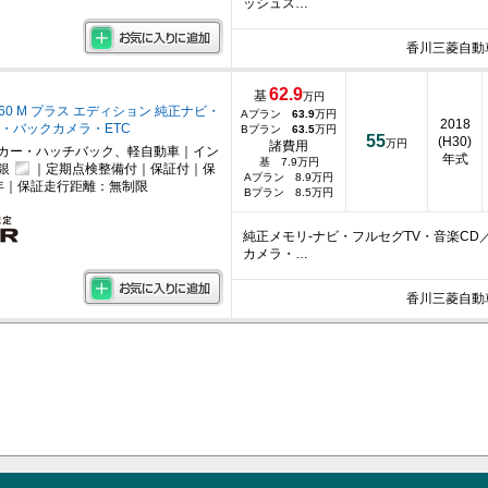
ッシュス…
香川三菱自動
62.9
基
万円
660 M プラス エディション 純正ナビ・
Aプラン
63.9
万円
2018
V・バックカメラ・ETC
Bプラン
63.5
万円
55
(H30)
万円
諸費用
カー・ハッチバック、軽自動車｜イン
年式
基 7.9万円
銀
｜定期点検整備付｜保証付｜保
Aプラン 8.9万円
年｜保証走行距離：無制限
Bプラン 8.5万円
純正メモリ-ナビ・フルセグTV・音楽C
カメラ・…
香川三菱自動