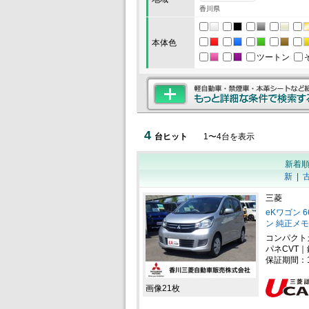
香川県
本体色
ツートン
4
台ヒット
1
〜
4
台を表示
新着
新
|
三菱
eKワゴン 
ン 純正メモ
コンパクト
パネCVT｜
保証期間：
画像21枚