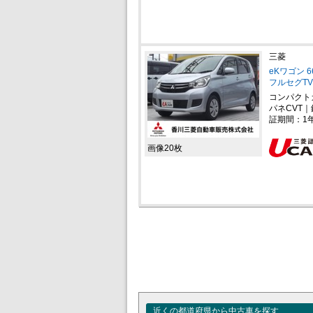
三菱
eKワゴン 
フルセグT
コンパクト
パネCVT｜
証期間：1
画像20枚
近くの都道府県から中古車を探す