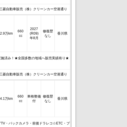
三菱自動車販売（株）クリーンカー空港通り
2027
660
修復歴
2.9万km
(R09)
香川県
cc
なし
年8月
実施済み！★全国多数の地域へ販売実績有り★
三菱自動車販売（株）クリーンカー空港通り
660
車検整備
修復歴
4.1万km
香川県
cc
付
なし
TV・バックカメラ・前後ドラレコ☆ETC・プ