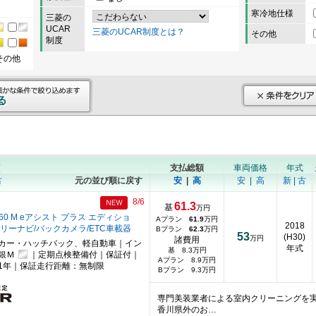
寒冷地仕様
三菱の
UCAR
三菱のUCAR制度とは？
その他
制度
その他
順
支払総額
車両価格
年式
古
元の並び順に戻す
安
|
高
安
|
高
新
|
古
8/6
61.3
基
万円
660 M eアシスト プラス エディショ
Aプラン
61.9
万円
2018
リーナビ/バックカメラ/ETC車載器
Bプラン
62.3
万円
53
(H30)
万円
諸費用
カー・ハッチバック、軽自動車｜イン
年式
基 8.3万円
銀Ｍ
｜定期点検整備付｜保証付｜
Aプラン 8.9万円
1年｜保証走行距離：無制限
Bプラン 9.3万円
専門美装業者による室内クリーニングを
香川県外のお…