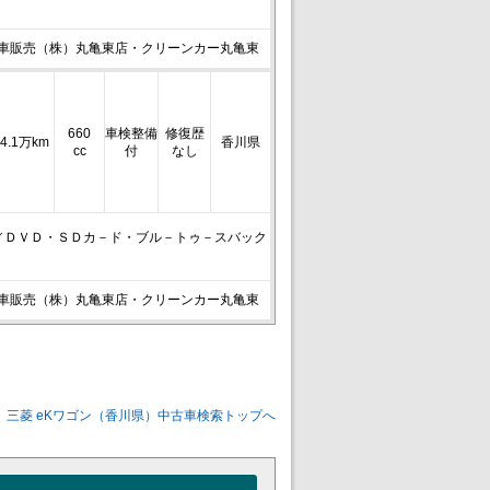
車販売（株）丸亀東店・クリーンカー丸亀東
660
車検整備
修復歴
4.1万km
香川県
cc
付
なし
D／ＤＶＤ・ＳＤカ－ド・ブル－トゥ－スバック
車販売（株）丸亀東店・クリーンカー丸亀東
三菱 eKワゴン（香川県）中古車検索トップへ