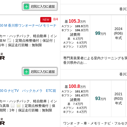
香川
8/4
105.3
基
万円
660 M 香川県ワンオーナー/メモリーナ
Aプラン
105.9
万円
2024
Bプラン
106.3
万円
99
(R06)
万円
諸費用
カー・ハッチバック、軽自動車｜イン
年式
基 6.3万円
銀Ｍ
｜定期点検整備付｜保証付｜
Aプラン 6.9万円
1年｜保証走行距離：無制限
Bプラン 7.3万円
専門美装業者による室内クリーニングを
香川県外のお…
香川
100.8
基
万円
660 G ナビTV バックカメラ ETC前
Aプラン
101.8
万円
2021
Bプラン
101.4
万円
93
(R03)
万円
諸費用
カー・ハッチバック、軽自動車｜イン
年式
基 7.8万円
｜白真珠
｜定期点検整備付｜保
Aプラン 8.8万円
期間：1年｜保証走行距離：無制限
Bプラン 8.4万円
ワンオ－ナ－車・メモリ－ナビ・フルセグ