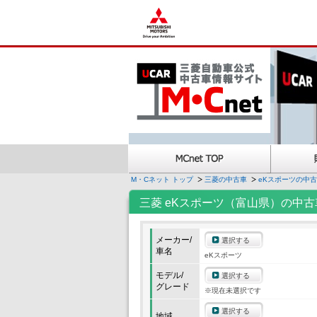
M・Cネット トップ
三菱の中古車
eKスポーツの中
三菱 eKスポーツ（富山県）の中古
メーカー/
選択する
車名
eKスポーツ
モデル/
選択する
グレード
※現在未選択です
選択する
地域