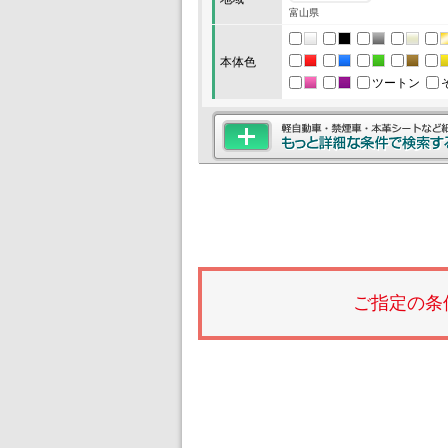
富山県
本体色
ツートン
ご指定の条