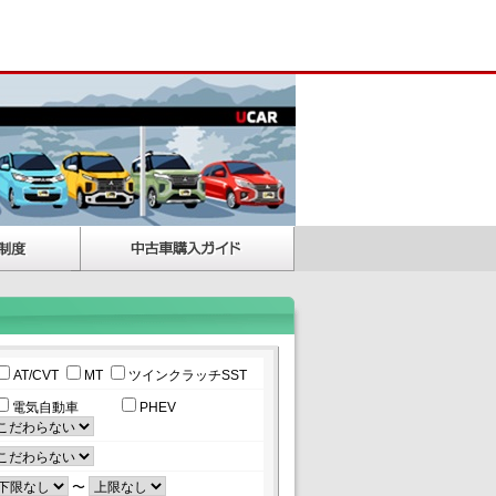
AT/CVT
MT
ツインクラッチSST
電気自動車
PHEV
〜