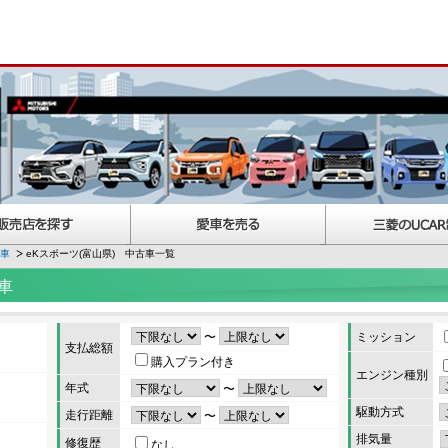
古車
eKスポーツ(富山県) 中古車一覧
車
〜
ミッション
支払総額
購入プラン付き
エンジン種別
年式
〜
駆動方式
走行距離
〜
排気量
修復歴
なし