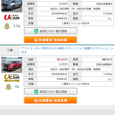
諸費用
整備
9.3万円
定期点検整備付
保証
保証付｜保証期間：1年｜保証走行距離：無制限
年式
走行
2022(R04)年式
6.1万km
車検
修復
R09年2月
なし
店舗
三重県クリーンカー四日市
4.5
点
アウトランダー PHEV 2.4 G 4WD スマートフォン連携ナビゲーション
三菱
付き
総額
車両
355.8
万円
346.5
万円
諸費用
整備
9.3万円
定期点検整備付
保証
保証付｜保証期間：3年｜保証走行距離：無制限
年式
走行
2022(R04)年式
1.5万km
車検
修復
R09年2月
なし
店舗
三重県クリーンカー四日市
4
点