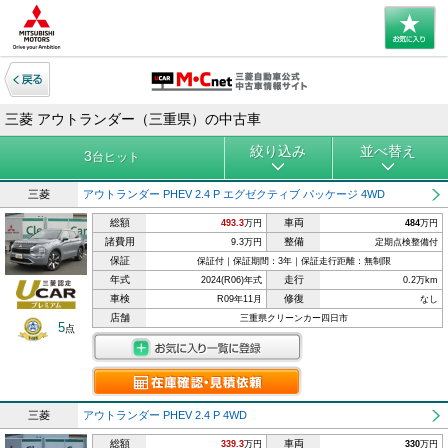
三菱 アウトランダー（三重県）の中古車
絞り込み
並べ替え
3
台ヒット
三菱
アウトランダー PHEV 2.4 P エグゼクティブ パッケージ 4WD
総額
車両
493.3
万円
484
万円
諸費用
整備
9.3万円
定期点検整備付
保証
保証付｜保証期間：3年｜保証走行距離：無制限
年式
走行
2024(R06)年式
0.2万km
車検
修復
R09年11月
なし
店舗
三重県クリーンカー四日市
5
点
三菱
アウトランダー PHEV 2.4 P 4WD
総額
車両
339.3
万円
330
万円