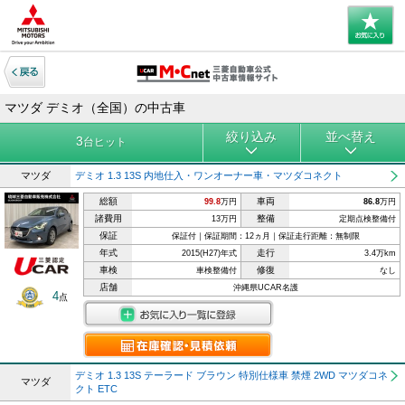
マツダ デミオ（全国）の中古車
絞り込み
並べ替え
3
台ヒット
マツダ
デミオ 1.3 13S 内地仕入・ワンオーナー車・マツダコネクト
総額
車両
99.8
万円
86.8
万円
諸費用
整備
13万円
定期点検整備付
保証
保証付｜保証期間：12ヵ月｜保証走行距離：無制限
年式
走行
2015(H27)年式
3.4万km
車検
修復
車検整備付
なし
店舗
沖縄県UCAR名護
4
点
デミオ 1.3 13S テーラード ブラウン 特別仕様車 禁煙 2WD マツダコネ
マツダ
クト ETC