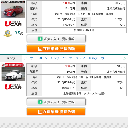
総額
車両
100.9
万円
90.5
万円
諸費用
整備
10.4万円
定期点検整備付
保証
保証付｜保証期間：12ヵ月｜保証走行距離：無制限
年式
走行
2018(H30)年式
1.2万km
車検
修復
R09年3月
なし
店舗
茨城県UCAR土浦
3.5
点
マツダ
デミオ 1.5 XD ツーリング Lパッケージ ディーゼルターボ
総額
車両
108
万円
98
万円
諸費用
整備
10万円
定期点検整備付
保証
保証付｜保証期間：1年｜保証走行距離：無制限
年式
走行
2016(H28)年式
5万km
車検
修復
R09年10月
なし
店舗
北海道釧路本店・クリーンカー釧路