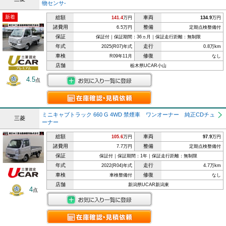
物センサ-
新着
総額
車両
141.4
万円
134.9
万円
諸費用
整備
6.5万円
定期点検整備付
保証
保証付｜保証期間：36ヵ月｜保証走行距離：無制限
年式
走行
2025(R07)年式
0.8万km
車検
修復
R09年11月
なし
店舗
栃木県UCAR小山
4.5
点
ミニキャブトラック 660 G 4WD 禁煙車 ワンオーナー 純正CDチュ
三菱
ーナー
総額
車両
105.6
万円
97.9
万円
諸費用
整備
7.7万円
定期点検整備付
保証
保証付｜保証期間：1年｜保証走行距離：無制限
年式
走行
2022(R04)年式
4.7万km
車検
修復
車検整備付
なし
店舗
新潟県UCAR新潟東
4
点