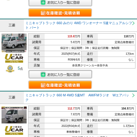
ミニキャブトラック 660 みのり 4WD ワンオーナー 5速マニュアルシフ
三菱
ト パート
総額
車両
115.8
万円
110
万円
諸費用
整備
5.8万円
定期点検整備付
保証
保証付｜保証期間：3年｜保証走行距離：無制限
年式
走行
2025(R07)年式
1万km
車検
修復
R09年6月
なし
店舗
奈良県クリーンカー奈良中央
5
点
ミニキャブトラック 660 M 4WD 5速MT AM/FMラジオ Wエアバッ
三菱
ク
総額
車両
112.7
万円
104.9
万円
諸費用
整備
7.8万円
定期点検整備付
保証
保証付｜保証期間：3年｜保証走行距離：無制限
年式
走行
2022(R04)年式
1.3万km
車検
修復
車検整備付
なし