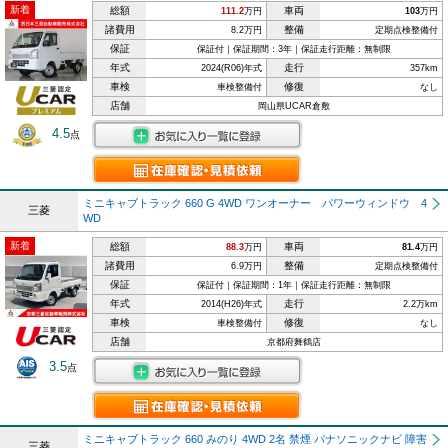
新着
総額
車両
111.2
万円
103
万円
諸費用
整備
8.2万円
定期点検整備付
保証
保証付｜保証期間：3年｜保証走行距離：無制限
年式
走行
2024(R06)年式
357km
車検
修復
車検整備付
なし
店舗
岡山県UCAR倉敷
4.5
点
ミニキャブトラック 660 G 4WD ワンオーナー パワーウィンドウ 4
三菱
WD
新着
総額
車両
88.3
万円
81.4
万円
諸費用
整備
6.9万円
定期点検整備付
保証
保証付｜保証期間：1年｜保証走行距離：無制限
年式
走行
2014(H26)年式
2.2万km
車検
修復
車検整備付
なし
店舗
京都府舞鶴店
3.5
点
ミニキャブトラック 660 みのり 4WD 2名 禁煙 パナソニックナビ 障害
三菱