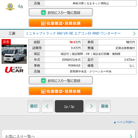
店舗
神奈川県くるまネット津田山
4
点
三菱
ミニキャブトラック 660 VX-SE エアコン付 4WD ワンオーナー
新着
総額
車両
58.6
万円
52
万円
諸費用
整備
6.6万円
定期点検整備付
保証
保証付｜保証期間：1年｜保証走行距離：無制限
年式
走行
2009(H21)年式
3.6万km
車検
修復
R09年6月
なし
店舗
群馬県中央店・クリーンカー中央
1
p /
3
p
▲ページTOPへ
お気に入り一覧へ