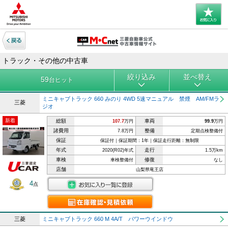
トラック・その他の中古車
絞り込み
並べ替え
59
台ヒット
ミニキャブトラック 660 みのり 4WD 5速マニュアル 禁煙 AM/FMラ
三菱
ジオ
新着
総額
車両
107.7
万円
99.9
万円
諸費用
整備
7.8万円
定期点検整備付
保証
保証付｜保証期間：1年｜保証走行距離：無制限
年式
走行
2020(R02)年式
1.5万km
車検
修復
車検整備付
なし
店舗
山梨県竜王店
4
点
三菱
ミニキャブトラック 660 M 4A/T パワーウインドウ