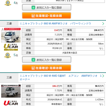
店舗
神奈川県くるまネット津田山
4
点
三菱
ミニキャブトラック 660 M AM/FMラジオ パワーウィンドウ
総額
車両
114
万円
106.8
万円
諸費用
整備
7.2万円
定期点検整備付
保証
保証付｜保証期間：3年｜保証走行距離：無制限
年式
走行
2026(R08)年式
50km
車検
修復
R10年1月
なし
店舗
大阪府東大阪店
S
点
ミニキャブトラック 660 M 4WD 5速MT エアコン AM/FMラジオ 1
三菱
オーナー
総額
車両
106.2
万円
98.5
万円
諸費用
整備
7.7万円
定期点検整備付
保証
保証付｜保証期間：1年｜保証走行距離：無制限
年式
走行
2016(H28)年式
1.4万km
車検
修復
車検整備付
なし