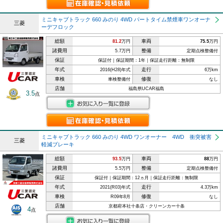
ミニキャブトラック 660 みのり 4WD パートタイム禁煙車ワンオーナ
三菱
ーデフロック
総額
車両
81.2
万円
75.5
万円
諸費用
整備
5.7万円
定期点検整備付
保証
保証付｜保証期間：1年｜保証走行距離：無制限
年式
走行
2016(H28)年式
6万km
車検
修復
車検整備付
なし
店舗
福島県UCAR福島
3.5
点
ミニキャブトラック 660 みのり 4WD ワンオーナー 4WD 衝突被害
三菱
軽減ブレーキ
総額
車両
93.5
万円
88
万円
諸費用
整備
5.5万円
定期点検整備付
保証
保証付｜保証期間：12ヵ月｜保証走行距離：無制限
年式
走行
2021(R03)年式
4.3万km
車検
修復
R09年8月
なし
店舗
京都府本社十条店・クリーンカー十条
4
点