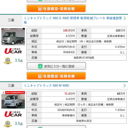
ミニキャブトラック 660 G 4WD 禁煙車 衝突軽減ブレーキ 車線逸脱警
三菱
報
総額
車両
139.5
万円
133
万円
諸費用
整備
6.5万円
定期点検整備付
保証
保証付｜保証期間：1年｜保証走行距離：無制限
年式
走行
2025(R07)年式
0.4万km
車検
修復
R09年9月
なし
店舗
福島県UCAR福島
3.5
点
三菱
ミニキャブトラック 660 M 4WD
総額
車両
71.4
万円
62
万円
諸費用
整備
9.4万円
定期点検整備付
保証
保証付｜保証期間：12ヵ月｜保証走行距離：無制限
年式
走行
2018(H30)年式
7.4万km
車検
修復
車検整備付
なし
店舗
島根県出雲店
3.5
点