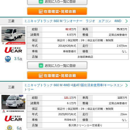
三菱
ミニキャブトラック 660 M ワンオーナー ラジオ エアコン 4WD
総額
車両
82.8
万円
75.9
万円
諸費用
整備
6.9万円
定期点検整備付
保証
保証付｜保証期間：1年｜保証走行距離：無制限
年式
走行
2014(H26)年式
2.6万km
車検
修復
車検整備付
なし
店舗
京都府舞鶴店
3.5
点
ミニキャブトラック 660 M 4WD 4速AT/届出済未使用車/キーレスエン
三菱
トリー
総額
車両
121.1
万円
115
万円
諸費用
整備
6.1万円
定期点検整備付
保証
保証付｜保証期間：1年｜保証走行距離：無制限
年式
走行
2025(R07)年式
21km
車検
修復
R09年4月
なし
店舗
香川県クリーンカー空港通り
6
点