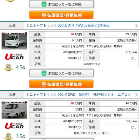
三菱
ミニキャブトラック 660 みのり 4WD 三菱認定1年保証
総額
車両
90.1
万円
83.5
万円
諸費用
整備
6.6万円
定期点検整備付
保証
保証付｜保証期間：1年｜保証走行距離：無制限
年式
走行
2019(R01)年式
5.7万km
車検
修復
R09年11月
なし
店舗
福島県白河店
4.5
点
三菱
ミニキャブトラック 660 M 2WD 5速MT AM/FMラジオ エアコン
総額
車両
80.5
万円
74.5
万円
諸費用
整備
6万円
定期点検整備付
保証
保証付｜保証期間：1年｜保証走行距離：無制限
年式
走行
2014(H26)年式
3.3万km
車検
修復
R08年12月
なし
店舗
神奈川県くるまネット津田山
3.5
点