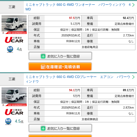
ミニキャブトラック 660 G 4WD ワンオーナー パワーウィンドウ 4
三菱
WD
総額
車両
97.5
万円
92.4
万円
諸費用
整備
5.1万円
定期点検整備付
保証
保証付｜保証期間：1年｜保証走行距離：無制限
年式
走行
2020(R02)年式
2.7万km
車検
修復
R08年12月
なし
店舗
京都府亀岡店
4
点
ミニキャブトラック 660 G 4WD CDプレーヤー エアコン パワーウ
三菱
ィンドウ
総額
車両
94.1
万円
89.1
万円
諸費用
整備
5万円
定期点検整備付
保証
保証付｜保証期間：1年｜保証走行距離：無制限
年式
走行
2020(R02)年式
2.8万km
車検
修復
R08年11月
なし
店舗
京都府舞鶴店
4.5
点