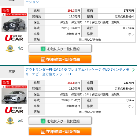
ーション
新着
総額
車両
191.3
万円
178
万円
諸費用
整備
13.3万円
定期点検整備付
保証
保証付｜保証期間：1年｜保証走行距離：無制限
年式
走行
2021(R03)年式
8.2万km
車検
修復
車検整備付
なし
店舗
岡山県UCAR倉敷
4
点
アウトランダーPHEV 2.4 G プレミアムパッケージ 4WD 7インチメモ
三菱
リーナビ 全方位カメラ ETC
新着
総額
車両
244.5
万円
231
万円
諸費用
整備
13.5万円
定期点検整備付
保証
保証付｜保証期間：1年｜保証走行距離：無制限
年式
走行
2019(R01)年式
5万km
車検
修復
車検整備付
なし
店舗
岡山県UCAR倉敷
5
点