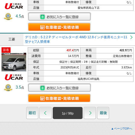
車検
修復
車検整備付
なし
店舗
愛知県西尾山下店
4.5
点
デリカD：5 2.2 P ディーゼルターボ 4WD 12.8インチ後席モニター11
三菱
型ナビ7人禁煙車
新着
総額
車両
437.4
万円
422.9
万円
諸費用
整備
14.5万円
定期点検整備付
保証
保証付｜保証期間：1年｜保証走行距離：無制限
年式
走行
2023(R05)年式
3.9万km
車検
修復
車検整備付
なし
店舗
福島県UCAR福島
3.5
点
1
p /
98
p
▲ページTOPへ