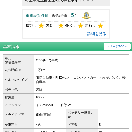
埼玉県児玉郡上里町大字七本木３００５
5
車両品質評価
総合評価
点
機能：
内装：
外装：
走行：
詳細を見る
基本情報
▲ページTOPへ
年式
2025(R07)年式
(初度登録年)
走行距離 ※
1万km
電気自動車・PHEVなど、コンパクトカー・ハッチバック、軽
クルマのタイプ
自動車
ボディ色
黒緑
排気量
660cc
ミッション
インパネMTモード付CVT
バッテリー総電力
スライドドア
両側(電動)
－
量
乗車定員
4名
ドア数
5