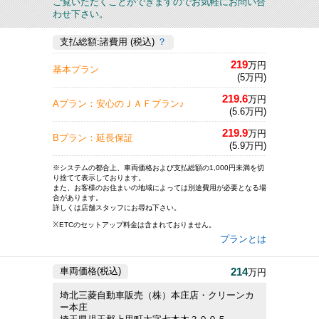
ご覧いただくことができますのでお気軽にお問い合
わせ下さい。
支払総額:諸費用 (税込)
？
219
万円
基本プラン
(5万円)
219.6
万円
Aプラン：安心のＪＡＦプラン♪
(5.6万円)
219.9
万円
Bプラン：延長保証
(5.9万円)
※システムの都合上、車両価格および支払総額の1,000円未満を切
り捨てて表示しております。
また、お客様のお住まいの地域によっては別途費用が必要となる場
合があります。
詳しくは店舗スタッフにお尋ね下さい。
※ETCのセットアップ料金は含まれておりません。
プランとは
214
車両価格(税込)
万円
埼北三菱自動車販売（株）本庄店・クリーンカ
ー本庄