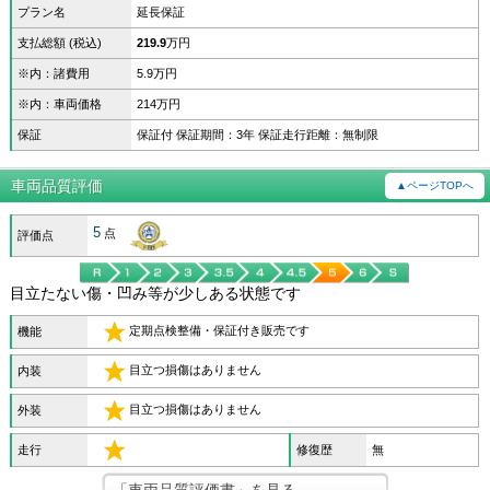
プラン名
延長保証
支払総額 (税込)
219.9
万円
※内：諸費用
5.9万円
※内：車両価格
214万円
保証
保証付 保証期間：3年 保証走行距離：無制限
車両品質評価
▲ページTOPへ
5
点
評価点
目立たない傷・凹み等が少しある状態です
定期点検整備・保証付き販売です
機能
目立つ損傷はありません
内装
目立つ損傷はありません
外装
走行
修復歴
無