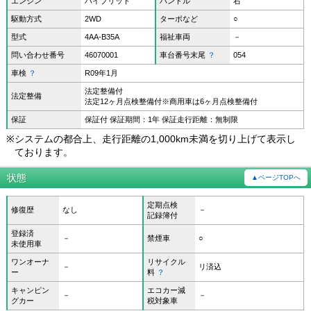
エンジン
ハイブリッド
ハンドル
右
駆動方式
2WD
ターボなど
○
型式
4AA-B35A
福祉車両
－
問い合わせ番号
46070001
車台番号末尾
？
054
車検
？
R09年1月
法定整備付
法定整備
法定12ヶ月点検整備付※商用車は6ヶ月点検整備付
保証
保証付 保証期間：1年 保証走行距離：無制限
※
システムの都合上、走行距離の1,000km未満を切り上げて表示し
ております。
状態
▲ページTOPへ
定期点検
修復歴
なし
－
記録簿付
登録済
－
禁煙車
○
未使用車
ワンオーナ
リサイクル
－
リ済込
ー
料
？
キャンピン
エコカー減
－
－
グカー
税対象車