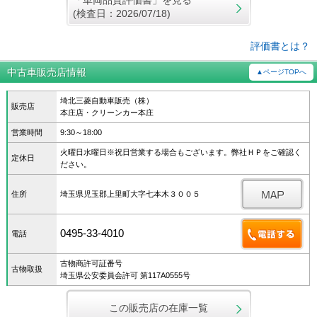
「車両品質評価書」を見る
(検査日：2026/07/18)
評価書とは？
中古車販売店情報
▲ページTOPへ
埼北三菱自動車販売（株）
販売店
本庄店・クリーンカー本庄
営業時間
9:30～18:00
火曜日水曜日※祝日営業する場合もございます。弊社ＨＰをご確認く
定休日
ださい。
住所
埼玉県児玉郡上里町大字七本木３００５
0495-33-4010
電話
古物商許可証番号
古物取扱
埼玉県公安委員会許可 第117A0555号
この販売店の在庫一覧