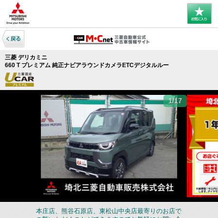
三菱 デリカミニ
660 T プレミアム 純正ナビアラウンドカメラETCデジタルルー
1/17
本庄店、熊谷石原店、東松山中央店最寄りのお店で