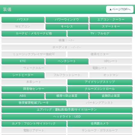
装備
▲ページTOPへ
パワステ
パワーウインドウ
エアコン・クーラー
Wエアコン
キーレス
スマートキー
カーナビ：メモリーナビ他
TV：フルセグ
映像：－/－
オーディオ：－/－/－
ミュージックプレイヤー接続可
後席モニター
ETC
ベンチシート
3列シート
ウォークスルー
電動シート
シートヒーター
フルフラットシート
オットマン
本革シート
アイドリングストップ
障害物センサー
クルーズコントロール
ABS
横滑り防止装置
盗難防止装置
衝突被害軽減ブレーキ
パーキングアシスト
エアバッグ：運転席/助手席/サイド/カーテン
ヘッドライト：LED
カメラ：フロント/サイド/バック
全周囲カメラ
電動リアゲート
サンルーフ・ガラスルーフ