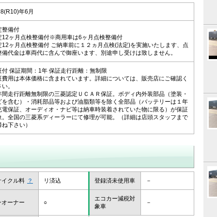
28(R10)年6月
定整備付
定12ヶ月点検整備付※商用車は6ヶ月点検整備付
定12ヶ月点検整備付 ご納車前に１２ヵ月点検(法定)を実施いたします、点
整備代金は車両代に含んで御座います、別途申し受けは致しません。
証付 保証期間：1年 保証走行距離：無制限
証費用は本体価格に含まれています。詳細については、販売店にご確認く
さい。
年間走行距離無制限の三菱認定ＵＣＡＲ保証。ボディ内外装部品（塗装・
ビを含む）・消耗部品等および油脂類等を除く全部品（バッテリーは１年
充電保証、オーディオ・ナビ等は納車時装着されていた物に限る）が保証
象。全国の三菱系ディーラーにて修理が可能。（詳細は店頭スタッフまで
尋ね下さい）
サイクル料
？
リ済込
登録済未使用車
－
エコカー減税対
ンオーナー
○
－
象車