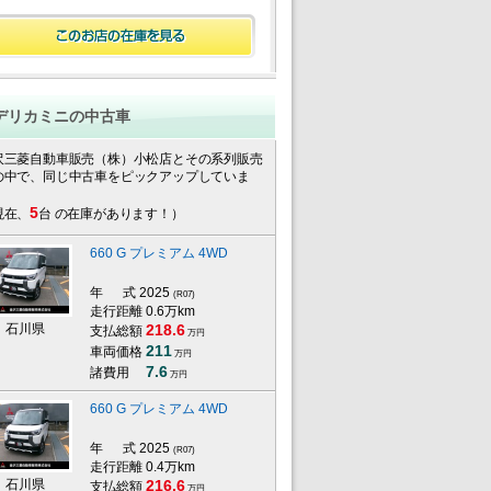
デリカミニの中古車
沢三菱自動車販売（株）小松店とその系列販売
の中で、同じ中古車をピックアップしていま
。
5
現在、
台 の在庫があります！）
660 G プレミアム 4WD
年 式
2025
(R07)
走行距離 0.6万km
石川県
218.6
支払総額
万円
211
車両価格
万円
7.6
諸費用
万円
660 G プレミアム 4WD
年 式
2025
(R07)
走行距離 0.4万km
石川県
216.6
支払総額
万円