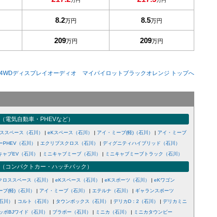
万円
万円
8.2
8.5
万円
万円
209
209
万円
万円
アム 4WDディスプレイオーディオ マイパイロットブラックオレンジ トップへ
（電気自動車・PHEVなど）
ロススペース（石川）
|
eKスペース（石川）
|
アイ・ミーブ(軽)（石川）
|
アイ・ミーブ
ーPHEV（石川）
|
エクリプスクロス（石川）
|
ディグニティハイブリッド（石川）
キャブEV（石川）
|
ミニキャブミーブ（石川）
|
ミニキャブミーブトラック（石川）
（コンパクトカー・ハッチバック）
Kクロススペース（石川）
|
eKスペース（石川）
|
eKスポーツ（石川）
|
eKワゴン
ーブ(軽)（石川）
|
アイ・ミーブ（石川）
|
エテルナ（石川）
|
ギャランスポーツ
石川）
|
コルト（石川）
|
タウンボックス（石川）
|
デリカD：2（石川）
|
デリカミニ
ッポBJワイド（石川）
|
ブラボー（石川）
|
ミニカ（石川）
|
ミニカタウンビー