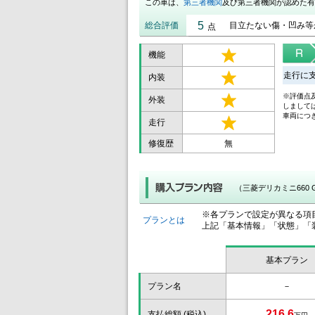
この車は、
第三者機関
及び第三者機関が認めた有
5
総合評価
目立たない傷・凹み等
点
機能
走行に
内装
※評価点
外装
しまして
車両につ
走行
修復歴
無
（三菱デリカミニ660
※各プランで設定が異なる項
プランとは
上記「基本情報」「状態」「
基本プラン
プラン名
－
216.6
支払総額 (税込)