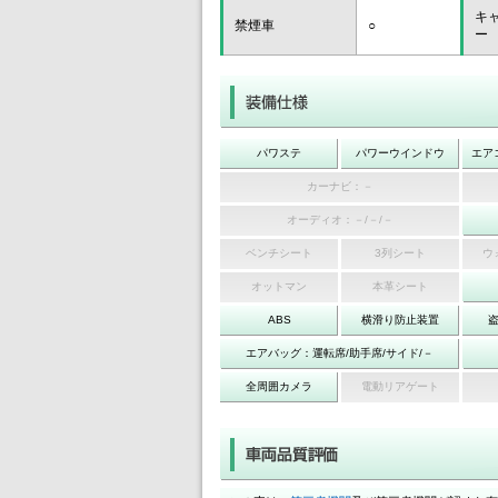
キ
禁煙車
○
ー
パワステ
パワーウインドウ
エア
カーナビ：－
オーディオ：－/－/－
ベンチシート
3列シート
ウ
オットマン
本革シート
ABS
横滑り防止装置
エアバッグ：運転席/助手席/サイド/－
全周囲カメラ
電動リアゲート