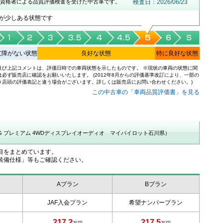
資格者による品質評価検査を受けた中古車です。
検査日：2026/06/23
が少しある状態です
支障がない状態
良好な状態
特に良好な状態
及び上記コメントは、評価日時での車両状態を示したものです。 ※現状の車両の状態に関
は必ず販売店に確認をお願いいたします。 (2012年8月からの評価基準改訂により、一部の
き店頭の評価表記と違う場合がございます。詳しくは販売店にお問い合わせください。)
この中古車の「車両品質評価書」を見る
 G プレミアム 4WDディスプレイオーディオ マイパイロット石川県）
目をまとめています。
装備仕様」等もご確認ください。
Aプラン
Bプラン
JAF入会プラン
希望ナンバープラン
217.2
217.5