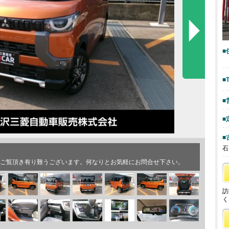
■
■
■
■
■
石
をご覧頂き有り難うございます。何なりとお気軽にお問合せ下さい。
訪
く