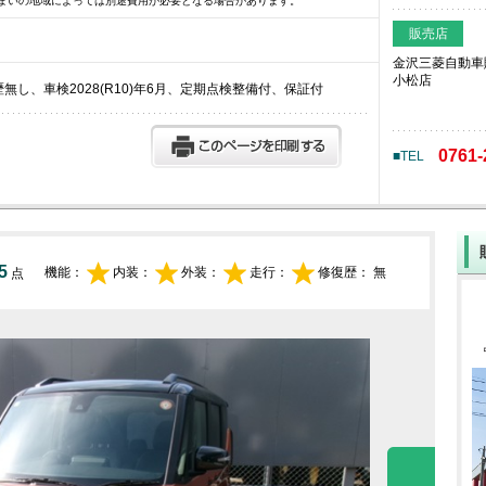
まいの地域によっては別途費用が必要となる場合があります。
販売店
金沢三菱自動車
小松店
、修復歴無し、車検2028(R10)年6月、定期点検整備付、保証付
0761-
■TEL
5
機能：
内装：
外装：
走行：
修復歴：
無
点
Prev
Next