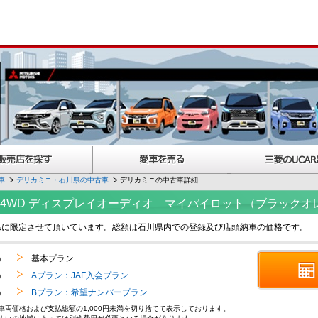
車
デリカミニ・石川県の中古車
デリカミニの中古車詳細
ミアム 4WD ディスプレイオーディオ マイパイロット（ブラック
県に限定させて頂いています。総額は石川県内での登録及び店頭納車の価格です。
基本プラン
)
Aプラン：JAF入会プラン
)
Bプラン：希望ナンバープラン
)
車両価格および支払総額の1,000円未満を切り捨てて表示しております。