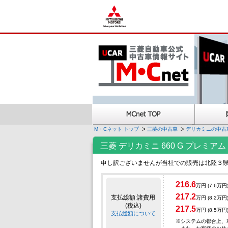
M・Cネット トップ
三菱の中古車
デリカミニの中古
三菱 デリカミニ 660 G プレ
申し訳ございませんが当社での販売は北陸３
216.6
万円
(7.6万円
217.2
支払総額:諸費用
万円
(8.2万円
(税込)
217.5
万円
(8.5万円
支払総額について
※
システムの都合上、