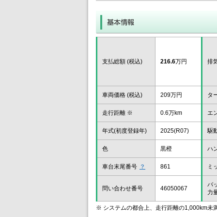
支払総額 (税込)
216.6
万円
排
車両価格 (税込)
209万円
タ
走行距離 ※
0.6万km
エ
年式(初度登録年)
2025(R07)
駆
色
黒橙
ハ
車台末尾番号
？
861
ミ
バ
問い合わせ番号
46050067
力
※ システムの都合上、走行距離の1,000km