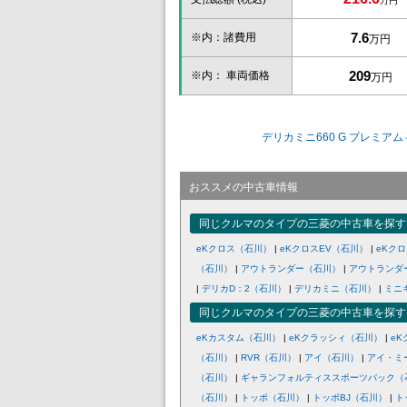
万円
7.6
※内：諸費用
万円
209
※内： 車両価格
万円
デリカミニ660 G プレミ
おススメの中古車情報
同じクルマのタイプの三菱の中古車を探す
eKクロス（石川）
|
eKクロスEV（石川）
|
eKク
（石川）
|
アウトランダー（石川）
|
アウトランダ
|
デリカD：2（石川）
|
デリカミニ（石川）
|
ミニ
同じクルマのタイプの三菱の中古車を探す
eKカスタム（石川）
|
eKクラッシィ（石川）
|
e
（石川）
|
RVR（石川）
|
アイ（石川）
|
アイ・ミ
（石川）
|
ギャランフォルティススポーツバック（
（石川）
|
トッポ（石川）
|
トッポBJ（石川）
|
ト