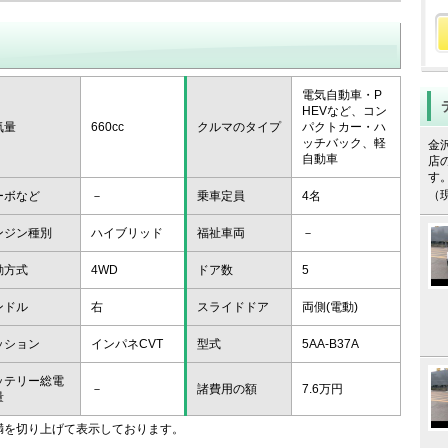
電気自動車・P
HEVなど、コン
気量
660cc
クルマのタイプ
パクトカー・ハ
ッチバック、軽
金
自動車
店
す
（
ーボなど
－
乗車定員
4名
ンジン種別
ハイブリッド
福祉車両
－
動方式
4WD
ドア数
5
ンドル
右
スライドドア
両側(電動)
ッション
インパネCVT
型式
5AA-B37A
ッテリー総電
－
諸費用の額
7.6万円
量
未満を切り上げて表示しております。