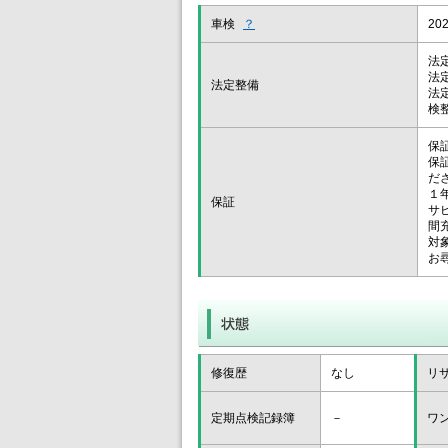
車検
？
20
法
法
法定整備
法
検
保
保
だ
１
保証
サ
間
対
お
修復歴
なし
リ
定期点検記録簿
－
ワ