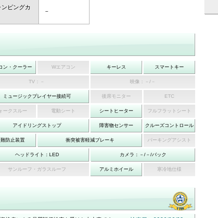
ャンピングカ
－
コン・クーラー
Wエアコン
キーレス
スマートキー
TV：－
映像：－/－
ミュージックプレイヤー接続可
後席モニター
ETC
ォークスルー
電動シート
シートヒーター
フルフラットシート
アイドリングストップ
障害物センサー
クルーズコントロール
盗難防止装置
衝突被害軽減ブレーキ
パーキングアシスト
ヘッドライト：LED
カメラ：－/－/バック
サンルーフ・ガラスルーフ
アルミホイール
寒冷地仕様