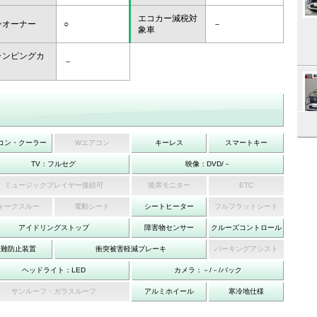
エコカー減税対
ンオーナー
○
－
象車
ャンピングカ
－
コン・クーラー
Wエアコン
キーレス
スマートキー
TV：フルセグ
映像：DVD/－
ミュージックプレイヤー接続可
後席モニター
ETC
ォークスルー
電動シート
シートヒーター
フルフラットシート
アイドリングストップ
障害物センサー
クルーズコントロール
盗難防止装置
衝突被害軽減ブレーキ
パーキングアシスト
ヘッドライト：LED
カメラ：－/－/バック
サンルーフ・ガラスルーフ
アルミホイール
寒冷地仕様