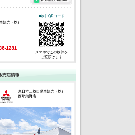
■物件QRコード
車販売（株）
36-1281
スマホでこの物件を
ご覧頂けます
東日本三菱自動車販売（株）
西那須野店