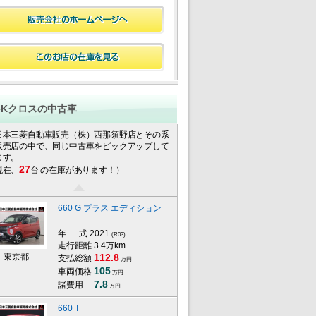
eKクロスの中古車
日本三菱自動車販売（株）西那須野店とその系
販売店の中で、同じ中古車をピックアップして
ます。
27
現在、
台 の在庫があります！）
660 G プラス エディション
年 式
2021
(R03)
走行距離 3.4万km
東京都
112.8
支払総額
万円
105
車両価格
万円
7.8
諸費用
万円
660 T