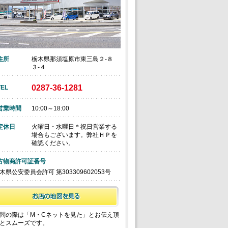
住所
栃木県那須塩原市東三島２‐８
３‐４
0287-36-1281
TEL
営業時間
10:00～18:00
定休日
火曜日・水曜日＊祝日営業する
場合もございます。弊社ＨＰを
確認ください。
古物商許可証番号
木県公安委員会許可 第303309602053号
問の際は「M・Cネットを見た」とお伝え頂
とスムーズです。