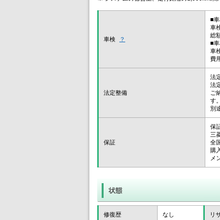
■
車
総
車検
？
■
車
費
法
法
法定整備
ご
す
別
保
三
保証
全
購
メ
修復歴
なし
リ