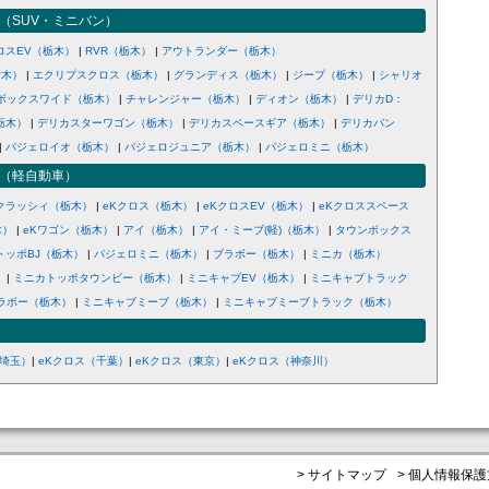
（SUV・ミニバン）
ロスEV（栃木）
|
RVR（栃木）
|
アウトランダー（栃木）
栃木）
|
エクリプスクロス（栃木）
|
グランディス（栃木）
|
ジープ（栃木）
|
シャリオ
ボックスワイド（栃木）
|
チャレンジャー（栃木）
|
ディオン（栃木）
|
デリカD：
栃木）
|
デリカスターワゴン（栃木）
|
デリカスペースギア（栃木）
|
デリカバン
|
パジェロイオ（栃木）
|
パジェロジュニア（栃木）
|
パジェロミニ（栃木）
（軽自動車）
Kクラッシィ（栃木）
|
eKクロス（栃木）
|
eKクロスEV（栃木）
|
eKクロススペース
木）
|
eKワゴン（栃木）
|
アイ（栃木）
|
アイ・ミーブ(軽)（栃木）
|
タウンボックス
トッポBJ（栃木）
|
パジェロミニ（栃木）
|
ブラボー（栃木）
|
ミニカ（栃木）
）
|
ミニカトッポタウンビー（栃木）
|
ミニキャブEV（栃木）
|
ミニキャブトラック
ラボー（栃木）
|
ミニキャブミーブ（栃木）
|
ミニキャブミーブトラック（栃木）
（埼玉）
|
eKクロス（千葉）
|
eKクロス（東京）
|
eKクロス（神奈川）
> サイトマップ
> 個人情報保