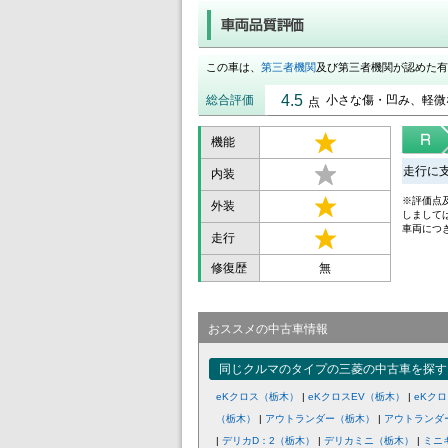
この車は、
第三者機関
及び第三者機関が認めた有
4.5
総合評価
小さな傷・凹み、軽微
点
機能
走行に
内装
※評価点
外装
しまして
車両につ
走行
修復歴
無
おススメの中古車情報
同じクルマのタイプの三菱の中古車を探す
eKクロス（栃木）
|
eKクロスEV（栃木）
|
eKク
（栃木）
|
アウトランダー（栃木）
|
アウトランダ
|
デリカD：2（栃木）
|
デリカミニ（栃木）
|
ミニ