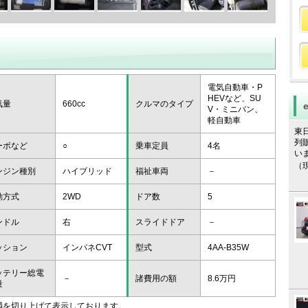
電気自動車・P
HEVなど、SU
気量
660cc
クルマのタイプ
V・ミニバン、
軽自動車
東
列
ーボなど
○
乗車定員
4名
い
（
ンジン種別
ハイブリッド
福祉車両
－
動方式
2WD
ドア数
5
ンドル
右
スライドドア
－
ッション
インパネCVT
型式
4AA-B35W
ッテリー総電
－
諸費用の額
8.6万円
量
未満を切り上げて表示しております。