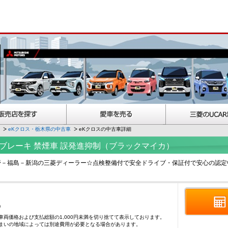
eKクロス・栃木県の中古車
eKクロスの中古車詳細
害軽減ブレーキ 禁煙車 誤発進抑制（ブラックマイカ）
野－福島－新潟の三菱ディーラー☆点検整備付で安全ドライブ・保証付で安心の認定
)
車両価格および支払総額の1,000円未満を切り捨てて表示しております。
まいの地域によっては別途費用が必要となる場合があります。