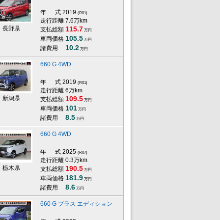
年 式
2019
(R01)
走行距離 7.6万km
長野県
115.7
支払総額
万円
105.5
車両価格
万円
10.2
諸費用
万円
660 G 4WD
年 式
2019
(R01)
走行距離 6万km
新潟県
109.5
支払総額
万円
101
車両価格
万円
8.5
諸費用
万円
660 G 4WD
年 式
2025
(R07)
走行距離 0.3万km
栃木県
190.5
支払総額
万円
181.9
車両価格
万円
8.6
諸費用
万円
660 G プラス エディション