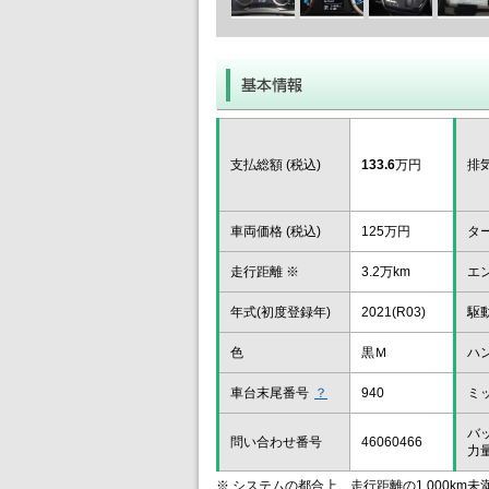
支払総額 (税込)
133.6
万円
排
車両価格 (税込)
125万円
タ
走行距離 ※
3.2万km
エ
年式(初度登録年)
2021(R03)
駆
色
黒Ｍ
ハ
車台末尾番号
？
940
ミ
バ
問い合わせ番号
46060466
力
※ システムの都合上、走行距離の1,000km