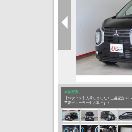
本体写真
【ekクロス】入荷しました！三菱認定U-
三菱ディーラー中古車です！