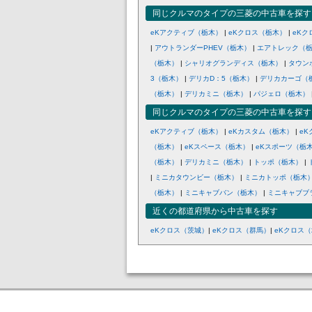
同じクルマのタイプの三菱の中古車を探す
eKアクティブ（栃木）
|
eKクロス（栃木）
|
eKク
|
アウトランダーPHEV（栃木）
|
エアトレック（
（栃木）
|
シャリオグランディス（栃木）
|
タウン
3（栃木）
|
デリカD：5（栃木）
|
デリカカーゴ（
（栃木）
|
デリカミニ（栃木）
|
パジェロ（栃木）
同じクルマのタイプの三菱の中古車を探す
eKアクティブ（栃木）
|
eKカスタム（栃木）
|
e
（栃木）
|
eKスペース（栃木）
|
eKスポーツ（栃
（栃木）
|
デリカミニ（栃木）
|
トッポ（栃木）
|
|
ミニカタウンビー（栃木）
|
ミニカトッポ（栃木
（栃木）
|
ミニキャブバン（栃木）
|
ミニキャブブ
近くの都道府県から中古車を探す
eKクロス（茨城）
|
eKクロス（群馬）
|
eKクロス