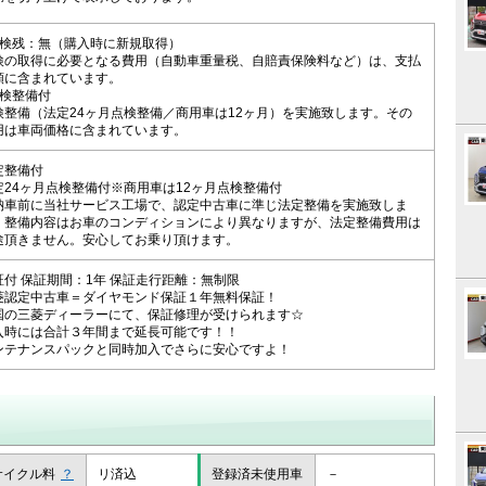
車検残：無（購入時に新規取得）
検の取得に必要となる費用（自動車重量税、自賠責保険料など）は、支払
額に含まれています。
車検整備付
検整備（法定24ヶ月点検整備／商用車は12ヶ月）を実施致します。その
用は車両価格に含まれています。
定整備付
定24ヶ月点検整備付※商用車は12ヶ月点検整備付
納車前に当社サービス工場で、認定中古車に準じ法定整備を実施致しま
。整備内容はお車のコンディションにより異なりますが、法定整備費用は
途頂きません。安心してお乗り頂けます。
証付 保証期間：1年 保証走行距離：無制限
菱認定中古車＝ダイヤモンド保証１年無料保証！
国の三菱ディーラーにて、保証修理が受けられます☆
入時には合計３年間まで延長可能です！！
ンテナンスパックと同時加入でさらに安心ですよ！
サイクル料
？
リ済込
登録済未使用車
－