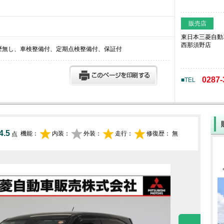
販売店
東日本三菱自動
西那須野店
c、修復歴無し、車検整備付、定期点検整備付、保証付
0287-
■TEL
4.5
機能：
内装：
外装：
走行：
修復歴：
無
点
Prev
Next