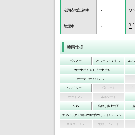
定期点検記録簿
－
ワ
キ
禁煙車
○
ー
パワステ
パワーウインドウ
エア
カーナビ：メモリーナビ他
オーディオ：CD/－/－
ベンチシート
3列シート
ウ
オットマン
本革シート
ABS
横滑り防止装置
エアバッグ：運転席/助手席/サイド/カーテン
全周囲カメラ
電動リアゲート