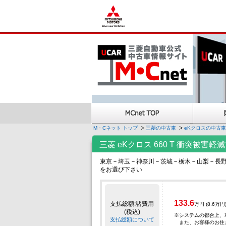
M・Cネット トップ
三菱の中古車
eKクロスの中古車
三菱 eKクロス 660 T 衝突被
東京－埼玉－神奈川－茨城－栃木－山梨－長
をお選び下さい
133.6
支払総額:諸費用
万円
(8.6万円
(税込)
※
システムの都合上、
支払総額について
また、お客様のお住