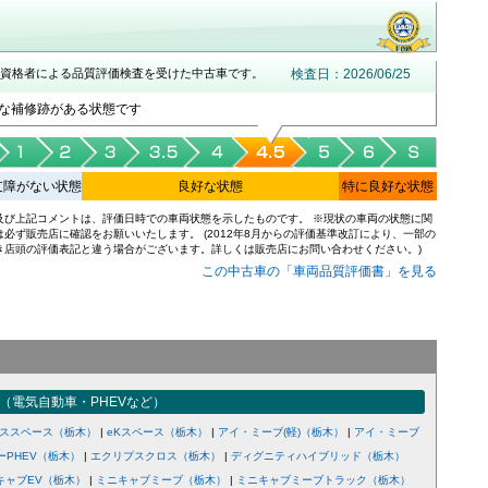
資格者による品質評価検査を受けた中古車です。
検査日：2026/06/25
な補修跡がある状態です
支障がない状態
良好な状態
特に良好な状態
及び上記コメントは、評価日時での車両状態を示したものです。 ※現状の車両の状態に関
は必ず販売店に確認をお願いいたします。 (2012年8月からの評価基準改訂により、一部の
き店頭の評価表記と違う場合がございます。詳しくは販売店にお問い合わせください。)
この中古車の「車両品質評価書」を見る
（電気自動車・PHEVなど）
ロススペース（栃木）
|
eKスペース（栃木）
|
アイ・ミーブ(軽)（栃木）
|
アイ・ミーブ
ーPHEV（栃木）
|
エクリプスクロス（栃木）
|
ディグニティハイブリッド（栃木）
キャブEV（栃木）
|
ミニキャブミーブ（栃木）
|
ミニキャブミーブトラック（栃木）