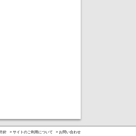
116.5
車両価格
万円
7.6
諸費用
万円
660 T
年 式
2025
(R07)
走行距離 0.8万km
埼玉県
179.1
支払総額
万円
171.9
車両価格
万円
7.2
諸費用
万円
護方針
> サイトのご利用について
> お問い合わせ