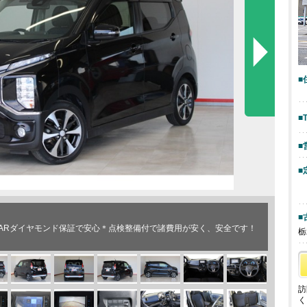
■
■
■
■
■
CARダイヤモンド保証で安心＊点検整備付で諸費用が安く、安全です！
栃
訪
く