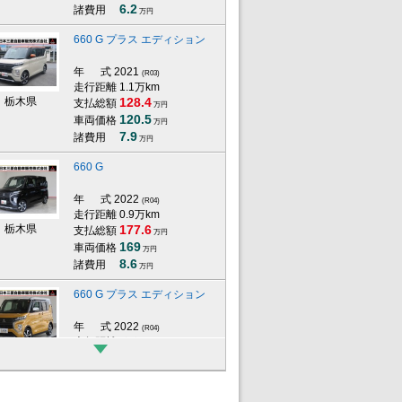
6.2
諸費用
万円
660 G プラス エディション
年 式
2021
(R03)
走行距離 1.1万km
栃木県
128.4
支払総額
万円
120.5
車両価格
万円
7.9
諸費用
万円
660 G
年 式
2022
(R04)
走行距離 0.9万km
栃木県
177.6
支払総額
万円
169
車両価格
万円
8.6
諸費用
万円
660 G プラス エディション
年 式
2022
(R04)
走行距離 2万km
埼玉県
152.6
支払総額
万円
145.5
車両価格
万円
7.1
諸費用
万円