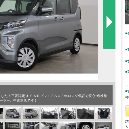
■
■
■
■
■
ました！三菱認定Ｕ-ＣＡＲプレミアム＝３年ロング保証で安心*点検整
神
ーラー、中古車店です！
訪
く