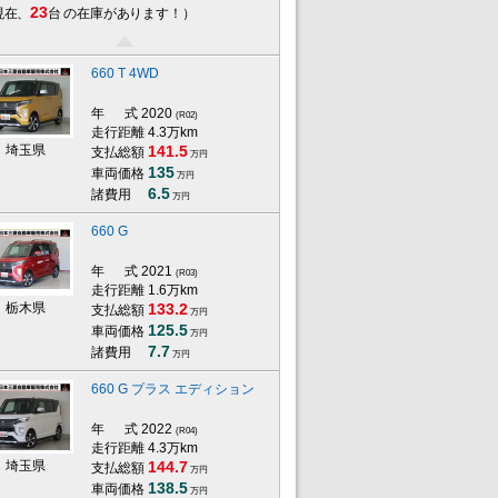
23
現在、
台 の在庫があります！）
660 T 4WD
年 式
2020
(R02)
走行距離 4.3万km
埼玉県
141.5
支払総額
万円
135
車両価格
万円
6.5
諸費用
万円
660 G
年 式
2021
(R03)
走行距離 1.6万km
栃木県
133.2
支払総額
万円
125.5
車両価格
万円
7.7
諸費用
万円
660 G プラス エディション
年 式
2022
(R04)
走行距離 4.3万km
埼玉県
144.7
支払総額
万円
138.5
車両価格
万円