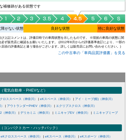
な補修跡がある状態です
支障がない状態
良好な状態
特に良好な状態
及び上記コメントは、評価日時での車両状態を示したものです。 ※現状の車両の状態に関
は必ず販売店に確認をお願いいたします。 (2012年8月からの評価基準改訂により、一部の
き店頭の評価表記と違う場合がございます。詳しくは販売店にお問い合わせください。)
この中古車の「車両品質評価書」を見る
（電気自動車・PHEVなど）
Kクロススペース（神奈川）
|
eKスペース（神奈川）
|
アイ・ミーブ(軽)（神奈川）
川）
|
アウトランダーPHEV（神奈川）
|
エクリプスクロス（神奈川）
2（神奈川）
|
デリカミニ（神奈川）
|
ミニキャブEV（神奈川）
|
ミニキャブミーブ
（コンパクトカー・ハッチバック）
|
eKクロススペース（神奈川）
|
eKスペース（神奈川）
|
eKスポーツ（神奈川）