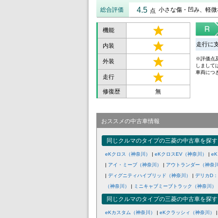
4.5
総合評価
小さな傷・凹み、軽微
点
機能
走行に
内装
※評価点
外装
しまして
車両につ
走行
修復歴
無
おススメの中古車情報
同じクルマのタイプの三菱の中古車を探す
eKクロス（神奈川）
|
eKクロスEV（神奈川）
|
e
|
アイ・ミーブ（神奈川）
|
アウトランダー（神奈
|
ディグニティハイブリッド（神奈川）
|
デリカD：
（神奈川）
|
ミニキャブミーブトラック（神奈川）
同じクルマのタイプの三菱の中古車を探す
eKカスタム（神奈川）
|
eKクラッシィ（神奈川）