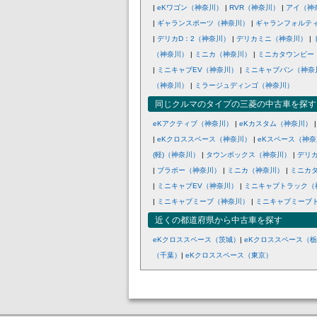
|
eKワゴン（神奈川）
|
RVR（神奈川）
|
アイ（神
|
ギャランスポーツ（神奈川）
|
ギャランフォルテ
|
デリカD：2（神奈川）
|
デリカミニ（神奈川）
|
（神奈川）
|
ミニカ（神奈川）
|
ミニカタウンビー
|
ミニキャブEV（神奈川）
|
ミニキャブバン（神奈
（神奈川）
|
ミラージュディンゴ（神奈川）
同じクルマのタイプの三菱の中古車を探す
eKアクティブ（神奈川）
|
eKカスタム（神奈川）
|
eKクロススペース（神奈川）
|
eKスペース（神
(軽)（神奈川）
|
タウンボックス（神奈川）
|
デリ
|
ブラボー（神奈川）
|
ミニカ（神奈川）
|
ミニカ
|
ミニキャブEV（神奈川）
|
ミニキャブトラック（
|
ミニキャブミーブ（神奈川）
|
ミニキャブミーブ
近くの都道府県から中古車を探す
eKクロススペース（茨城）
|
eKクロススペース（
（千葉）
|
eKクロススペース（東京）