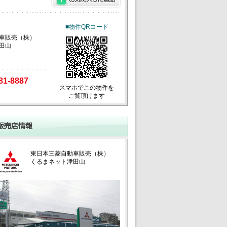
■物件QRコード
車販売（株）
田山
81-8887
スマホでこの物件を
ご覧頂けます
東日本三菱自動車販売（株）
くるまネット津田山