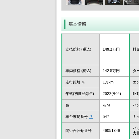
支払総額 (税込)
149.2
万円
排
車両価格 (税込)
142.5万円
タ
走行距離 ※
1万km
エ
年式(初度登録年)
2022(R04)
駆
色
灰Ｍ
ハ
車台末尾番号
？
547
ミ
バ
問い合わせ番号
46051346
力