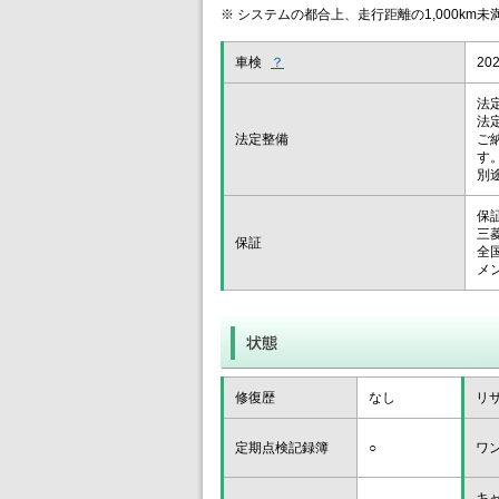
※ システムの都合上、走行距離の1,000km
車検
？
20
法
法
法定整備
ご
す
別
保
三
保証
全
メ
修復歴
なし
リ
定期点検記録簿
○
ワ
キ