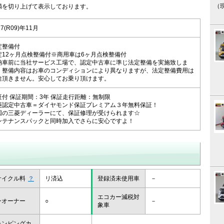
（
未満を切り上げて表示しております。
27(R09)年11月
定整備付
定12ヶ月点検整備付※商用車は6ヶ月点検整備付
納車前に当社サービス工場で、認定中古車に準じ法定整備を実施致しま
。整備内容はお車のコンディションにより異なりますが、法定整備費用は
途頂きません。安心してお乗り頂けます。
証付 保証期間：3年 保証走行距離：無制限
菱認定中古車＝ダイヤモンド保証プレミアム３年無料保証！
国の三菱ディーラーにて、保証修理が受けられます☆
ンテナンスパックと同時加入でさらに安心ですよ！
サイクル料
？
リ済込
登録済未使用車
－
エコカー減税対
ンオーナー
○
－
象車
ャンピングカ