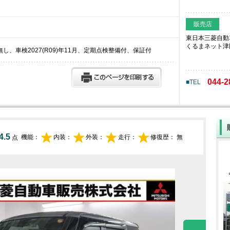
販売店
東日本三菱自動
くるまネット津
復歴無し、車検2027(R09)年11月、定期点検整備付、保証付
044-2
■TEL
4.5
機能：
内装：
外装：
走行：
修復歴：
無
点
Prev
Next