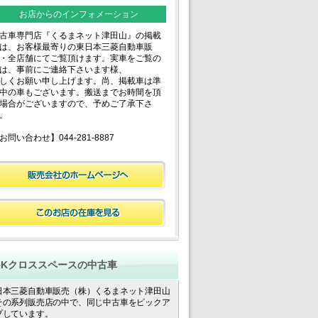
お店からのインフォメーション
古車専門店『くるまネット津田山』の掲載
は、お客様最寄りの東日本三菱自動車販
・全店舗にてご覧頂けます。実車をご覧の
は、事前にご連絡下さいます様、
しくお願い申し上げます。尚、掲載車は準
中の車もございます。搬送までお時間を頂
場合がございますので、予めご了承下さ
。
お問い合わせ】044-281-8887
eKクロススペースの中古車
日本三菱自動車販売（株）くるまネット津田山
その系列販売店の中で、同じ中古車をピックア
プしています。