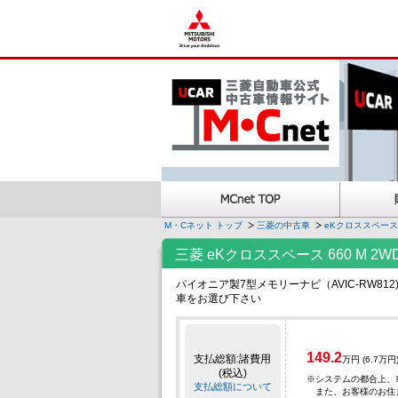
M・Cネット トップ
三菱の中古車
eKクロススペー
三菱 eKクロススペース 660 
パイオニア製7型メモリーナビ（AVIC-RW
車をお選び下さい
149.2
支払総額:諸費用
万円
(6.7万円
(税込)
※
システムの都合上、
支払総額について
また、お客様のお住