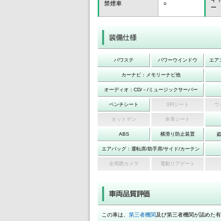
禁煙車
○
ー
パワステ
パワーウインドウ
エア
カーナビ：メモリーナビ他
オーディオ：CD/－/ミュージックサーバー
ベンチシート
3列シート
ウ
オットマン
本革シート
ABS
横滑り防止装置
エアバッグ：運転席/助手席/サイド/カーテン
全周囲カメラ
電動リアゲート
この車は、
第三者機関
及び第三者機関が認めた有