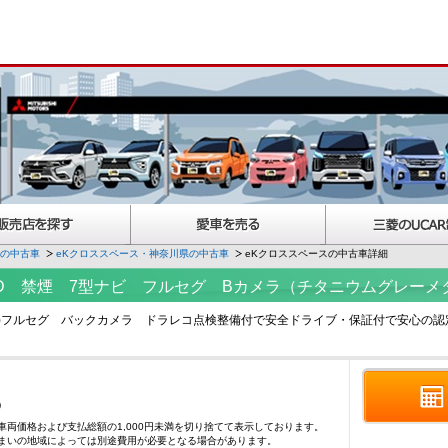
スの中古車
eKクロススペース・神奈川県の中古車
eKクロススペースの中古車詳細
M 2WD 禁煙 7型ナビ フルセグ Bカメラ（チタニウムグレー
812)フルセグ バックカメラ ドラレコ点検整備付で安全ドライブ・保証付で安心
)
車両価格および支払総額の1,000円未満を切り捨てて表示しております。
まいの地域によっては別途費用が必要となる場合があります。