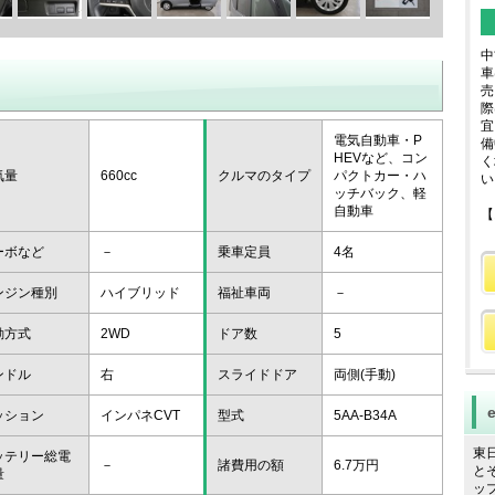
中
車
売
際
宜
電気自動車・P
備
HEVなど、コン
く
気量
660cc
クルマのタイプ
パクトカー・ハ
い
ッチバック、軽
自動車
【
ーボなど
－
乗車定員
4名
ンジン種別
ハイブリッド
福祉車両
－
動方式
2WD
ドア数
5
ンドル
右
スライドドア
両側(手動)
ッション
インパネCVT
型式
5AA-B34A
東
ッテリー総電
－
諸費用の額
6.7万円
と
量
ッ