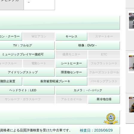
－
コン・クーラー
Wエアコン
キーレス
スマートキー
TV：フルセグ
映像：DVD/－
ミュージックプレイヤー接続可
後席モニター
ETC
ォークスルー
電動シート
シートヒーター
フルフラットシート
アイドリングストップ
障害物センサー
クルーズコントロール
盗難防止装置
衝突被害軽減ブレーキ
パーキングアシスト
ヘッドライト：LED
カメラ：－/－/バック
サンルーフ・ガラスルーフ
アルミホイール
寒冷地仕様
資格者による品質評価検査を受けた中古車です。
検査日：2026/06/29