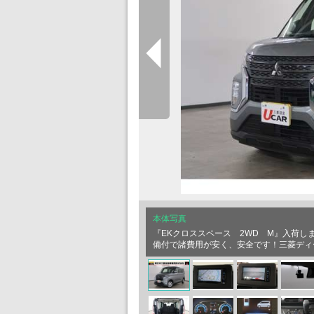
本体写真
『EKクロススペース 2WD M』入荷し
備付で諸費用が安く、安全です！三菱ディ