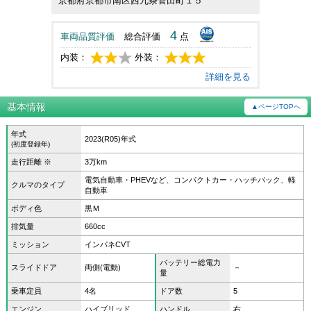
京都府京都市南区西九条菅田町１５
4
車両品質評価
総合評価
点
内装：
外装：
詳細を見る
基本情報
▲ページTOPへ
年式
2023(R05)年式
(初度登録年)
走行距離 ※
3万km
電気自動車・PHEVなど、コンパクトカー・ハッチバック、軽
クルマのタイプ
自動車
ボディ色
黒Ｍ
排気量
660cc
ミッション
インパネCVT
バッテリー総電力
スライドドア
両側(電動)
－
量
乗車定員
4名
ドア数
5
エンジン
ハイブリッド
ハンドル
右