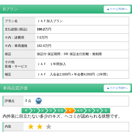
Bプラン
▲ページTOPへ
プラン名
ＪＡＦ加入プラン
支払総額 (税込)
190.2
万円
※内：諸費用
7.6万円
※内：車両価格
182.6万円
保証
保証付 保証期間：3年 保証走行距離：無制限
その他
ＪＡＦ １年間加入
装備・サービス
補足
ＪＡＦ 入会金2,000円＋年会費4,000円（1年間）
車両品質評価
▲ページTOPへ
4
評価点
点
内外装に目立たない多少のキズ、ヘコミが認められる状態です。
内装