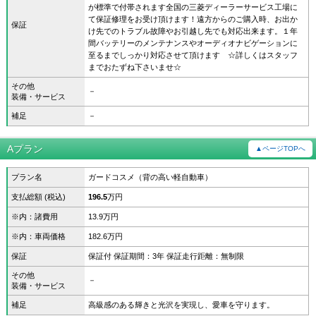
が標準で付帯されます全国の三菱ディーラーサービス工場に
て保証修理をお受け頂けます！遠方からのご購入時、お出か
保証
け先でのトラブル故障やお引越し先でも対応出来ます。１年
間バッテリーのメンテナンスやオーディオナビゲーションに
至るまでしっかり対応させて頂けます ☆詳しくはスタッフ
までおたずね下さいませ☆
その他
－
装備・サービス
補足
－
Aプラン
▲ページTOPへ
プラン名
ガードコスメ（背の高い軽自動車）
支払総額 (税込)
196.5
万円
※内：諸費用
13.9万円
※内：車両価格
182.6万円
保証
保証付 保証期間：3年 保証走行距離：無制限
その他
－
装備・サービス
補足
高級感のある輝きと光沢を実現し、愛車を守ります。