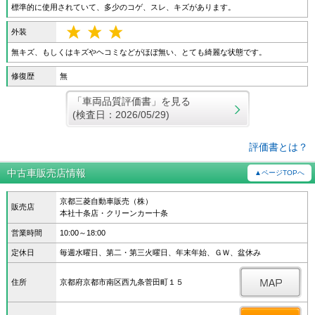
標準的に使用されていて、多少のコゲ、スレ、キズがあります。
外装
無キズ、もしくはキズやヘコミなどがほぼ無い、とても綺麗な状態です。
修復歴
無
「車両品質評価書」を見る
(検査日：2026/05/29)
評価書とは？
中古車販売店情報
▲ページTOPへ
京都三菱自動車販売（株）
販売店
本社十条店・クリーンカー十条
営業時間
10:00～18:00
定休日
毎週水曜日、第二・第三火曜日、年末年始、ＧＷ、盆休み
住所
京都府京都市南区西九条菅田町１５