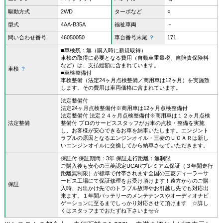
駆動方式
2WD
ターボなど
○
型式
4AA-B35A
福祉車両
－
問い合わせ番号
46050050
車台番号末尾
？
171
■車検残：無（購入時に新規取得）
車検の取得に必要となる費用（自動車重量税、自賠責保険料
など）は、支払総額に含まれています。
車検
？
■車検整備付
車検整備（法定24ヶ月点検整備／商用車は12ヶ月）を実施致
します。その費用は車両価格に含まれています。
法定整備付
法定24ヶ月点検整備付※商用車は12ヶ月点検整備付
法定整備付 法定２４ヶ月点検整備付※商用車は１２ヶ月点検
法定整備
整備付 プロのサービススタッフがお車の点検・整備を実施
し、お客様が安心できるお車を納車いたします。エンジント
ラブルの原因となるエンジンオイル・三菱のＵＣＡＲは新し
いエンジンオイルに交換してから納車させていただきます。
保証付 保証期間：3年 保証走行距離：無制限
ご購入後も安心の三菱認定UCARプレミアム保証（３年間走行
距離無制限）が標準で付帯されます全国の三菱ディーラーサ
ービス工場にて保証修理をお受け頂けます！遠方からのご購
保証
入時、お出かけ先でのトラブル故障やお引越し先でも対応出
来ます。１年間バッテリーのメンテナンスやオーディオナビ
ゲーションに至るまでしっかり対応させて頂けます ☆詳し
くはスタッフまでおたずね下さいませ☆