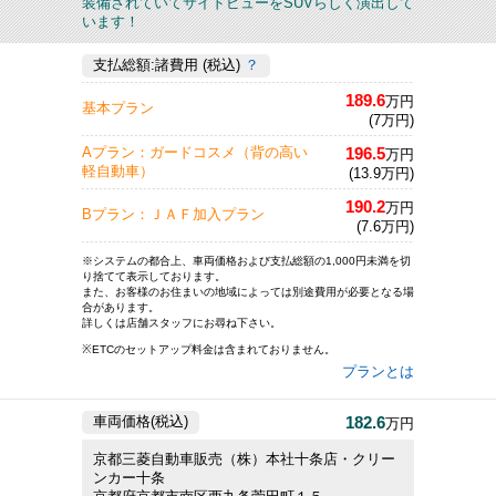
装備されていてサイドビューをSUVらしく演出して
います！
支払総額:諸費用 (税込)
？
189.6
万円
基本プラン
(7万円)
196.5
Aプラン：ガードコスメ（背の高い
万円
軽自動車）
(13.9万円)
190.2
万円
Bプラン：ＪＡＦ加入プラン
(7.6万円)
※システムの都合上、車両価格および支払総額の1,000円未満を切
り捨てて表示しております。
また、お客様のお住まいの地域によっては別途費用が必要となる場
合があります。
詳しくは店舗スタッフにお尋ね下さい。
※ETCのセットアップ料金は含まれておりません。
プランとは
182.6
車両価格(税込)
万円
京都三菱自動車販売（株）本社十条店・クリー
ンカー十条