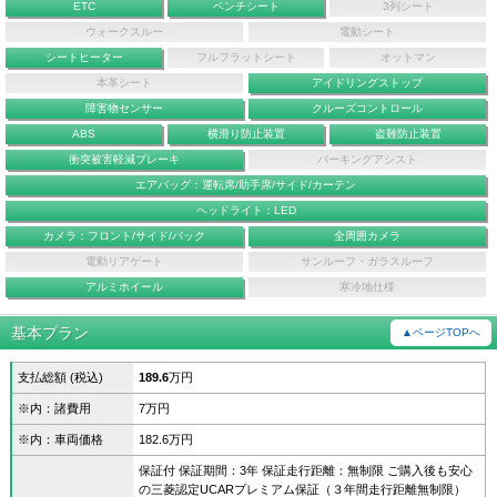
ETC
ベンチシート
3列シート
ウォークスルー
電動シート
シートヒーター
フルフラットシート
オットマン
本革シート
アイドリングストップ
障害物センサー
クルーズコントロール
ABS
横滑り防止装置
盗難防止装置
衝突被害軽減ブレーキ
パーキングアシスト
エアバッグ：運転席/助手席/サイド/カーテン
ヘッドライト：LED
カメラ：フロント/サイド/バック
全周囲カメラ
電動リアゲート
サンルーフ・ガラスルーフ
アルミホイール
寒冷地仕様
基本プラン
▲ページTOPへ
支払総額 (税込)
189.6
万円
※内：諸費用
7万円
※内：車両価格
182.6万円
保証付 保証期間：3年 保証走行距離：無制限 ご購入後も安心
の三菱認定UCARプレミアム保証（３年間走行距離無制限）