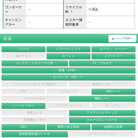
ワンオーナ
リサイクル
－
リ済込
ー
料
？
キャンピン
エコカー減
－
－
グカー
税対象車
装備
▲ページTOPへ
パワステ
パワーウインドウ
エアコン・クーラー
Wエアコン
キーレス
スマートキー
カーナビ：メモリーナビ他
TV：フルセグ
映像：DVD/－
オーディオ：CD/－/－
ミュージックプレイヤー接続可
後席モニター
ETC
ベンチシート
3列シート
ウォークスルー
電動シート
シートヒーター
フルフラットシート
オットマン
本革シート
アイドリングストップ
障害物センサー
クルーズコントロール
ABS
横滑り防止装置
盗難防止装置
衝突被害軽減ブレーキ
パーキングアシスト