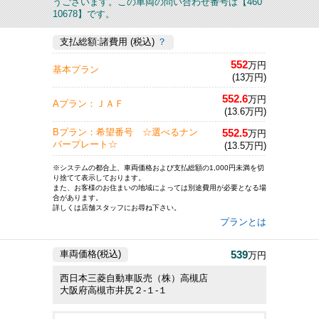
うございます。この車両の問い合わせ番号は【460
10678】です。
支払総額:諸費用 (税込)
？
552
万円
基本プラン
(13万円)
552.6
万円
Aプラン：ＪＡＦ
(13.6万円)
552.5
Bプラン：希望番号 ☆選べるナン
万円
バープレート☆
(13.5万円)
※システムの都合上、車両価格および支払総額の1,000円未満を切
り捨てて表示しております。
また、お客様のお住まいの地域によっては別途費用が必要となる場
合があります。
詳しくは店舗スタッフにお尋ね下さい。
プランとは
539
車両価格(税込)
万円
西日本三菱自動車販売（株）高槻店
大阪府高槻市井尻２‐１‐１