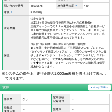
問い合わせ番号
46010678
車台番号末尾
？
449
車検
？
R10年8月
法定整備付
法定12ヶ月点検整備付※商用車は6ヶ月点検整備付
三菱ディーラーでの１２ヶ月法令点検整備渡し☆自社サービ
法定整備
ス工場で技能資格スタッフがエンジン・ブレーキ・足回りか
ら車の細部までしっかりしたメンテナンスをいたします。点
検整備費用は車両価格に含まれております。
保証付 保証期間：3年 保証走行距離：無制限
★３年間・走行距離無制限の 『三菱認定U CAR プレミアム
(ダイヤモンド保証プレミアム）』 で安心のカーライフをご提
保証
供します★エンジン、ミッション、エアコンやナビ、ステレ
オなどお車にとって大事な機械類がもしもの際の安心の保証
です◆※オイル類、タイヤ、バッテリーなどの消耗品は保証
対象外となります。
※
システムの都合上、走行距離の1,000km未満を切り上げて表示し
ております。
状態
▲ページTOPへ
定期点検
修復歴
なし
－
記録簿付
登録済
－
禁煙車
－
未使用車