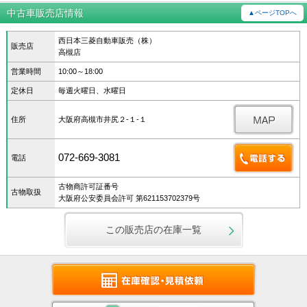
中古車販売店情報
▲ページTOPへ
西日本三菱自動車販売（株）
販売店
高槻店
営業時間
10:00～18:00
定休日
毎週火曜日、水曜日
住所
大阪府高槻市井尻２‐１‐１
072-669-3081
電話
古物商許可証番号
古物取扱
大阪府公安委員会許可 第621153702379号
この販売店の在庫一覧