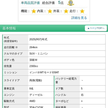
5
車両品質評価
総合評価
点
機能：
内装：
外装：
走行：
詳細を見る
基本情報
▲ページTOPへ
年式
2025(R07)年式
(初度登録年)
走行距離 ※
264km
クルマのタイプ
SUV・ミニバン
ボディ色
深銀Ｍ
排気量
2300cc
ミッション
インパネMTモード付8AT
バッテリー総電力
スライドドア
両側(電動)
－
量
乗車定員
8名
ドア数
5
エンジン
ディーゼル
ハンドル
右
駆動方式
4WD
ターボなど
○
型式
3DA-CV1W
福祉車両
－