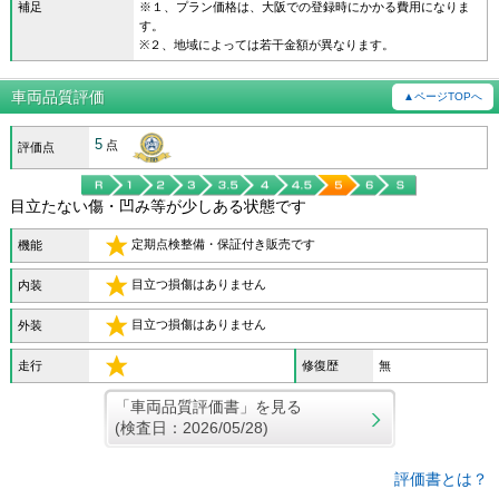
補足
※１、プラン価格は、大阪での登録時にかかる費用になりま
す。
※２、地域によっては若干金額が異なります。
車両品質評価
▲ページTOPへ
5
点
評価点
目立たない傷・凹み等が少しある状態です
定期点検整備・保証付き販売です
機能
目立つ損傷はありません
内装
目立つ損傷はありません
外装
走行
修復歴
無
「車両品質評価書」を見る
(検査日：2026/05/28)
評価書とは？