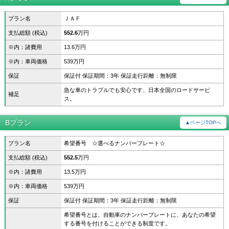
プラン名
ＪＡＦ
支払総額 (税込)
552.6
万円
※内：諸費用
13.6万円
※内：車両価格
539万円
保証
保証付 保証期間：3年 保証走行距離：無制限
急な車のトラブルでも安心です、日本全国のロードサービ
補足
ス。
Bプラン
▲ページTOPへ
プラン名
希望番号 ☆選べるナンバープレート☆
支払総額 (税込)
552.5
万円
※内：諸費用
13.5万円
※内：車両価格
539万円
保証
保証付 保証期間：3年 保証走行距離：無制限
希望番号とは、自動車のナンバープレートに、あなたの希望
する番号を付けることができる制度です。