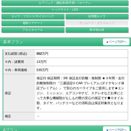
エアバッグ：運転席/助手席/－/カーテン
ヘッドライト：LED
カメラ：フロント/サイド/バック
全周囲カメラ
電動リアゲート
サンルーフ・ガラスルーフ
アルミホイール
寒冷地仕様
基本プラン
▲ページTOPへ
支払総額 (税込)
552
万円
※内：諸費用
13万円
※内：車両価格
539万円
保証付 保証期間：3年 保証走行距離：無制限 ★３年間・走行
距離無制限の 『三菱認定U CAR プレミアム (ダイヤモンド保
証プレミアム）』 で安心のカーライフをご提供します★エン
保証
ジン、ミッション、エアコンやナビ、ステレオなどお車にと
って大事な機械類がもしもの際の安心の保証です◆※オイル
類、タイヤ、バッテリーなどの消耗品は保証対象外となりま
す。
補足
－
Aプラン
▲ページTOPへ