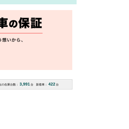
3,991
422
在の在庫台数：
台
新着車：
台
2
ミニキャブトラック
eKワゴン
アウト
123.5
58.6
76.1
H21
(群馬)
H26
(北海道)
R05
(神
万円
万円
万円