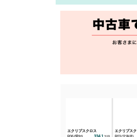
eKクロススペース
エクリプスクロス
エクリプスク
442.9
161.8
334.1
R04
(栃木)
R06
(愛知)
R03
(北海道)
万円
万円
万円