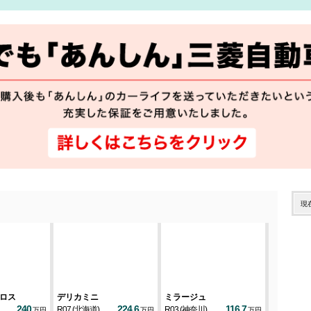
現
ロス
デリカミニ
ミラージュ
デリカD：
240
224.6
116.7
R07
(北海道)
R03
(神奈川)
H29
(山梨)
万円
万円
万円