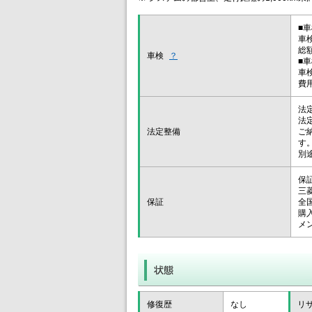
■
車
総
車検
？
■
車
費
法
法
法定整備
ご
す
別
保
三
保証
全
購
メ
修復歴
なし
リ