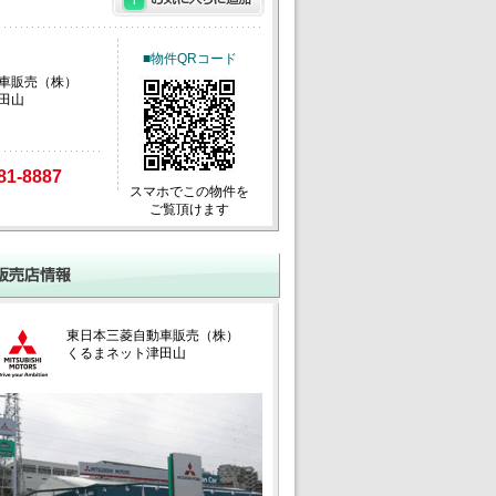
■物件QRコード
車販売（株）
田山
81-8887
スマホでこの物件を
ご覧頂けます
東日本三菱自動車販売（株）
くるまネット津田山