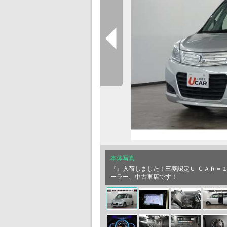
本体写真
『』入荷しました！三菱認定Ｕ-ＣＡＲ＝
ーラー、中古車店です！