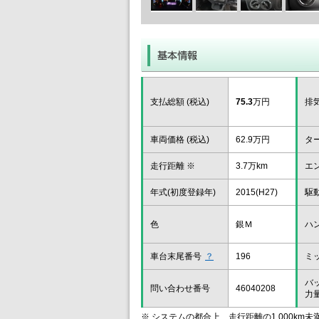
支払総額 (税込)
75.3
万円
排
車両価格 (税込)
62.9万円
タ
走行距離 ※
3.7万km
エ
年式(初度登録年)
2015(H27)
駆
色
銀Ｍ
ハ
車台末尾番号
？
196
ミ
バ
問い合わせ番号
46040208
力
※ システムの都合上、走行距離の1,000km