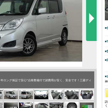
■
■
■
■
■
１年ロング保証で安心*点検整備付で諸費用が安く、安全です！三菱ディ
神
訪
く