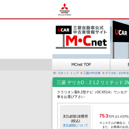
M・Cネット トップ
三菱の中古車
デリカD：2の中
三菱 デリカD：2 1.2 リミテッ
クラリオン製6.2型ナビ（GCX514）ワ
車をお選び下さい
75.3
支払総額:諸費用
万円
(12.4万円)
(税込)
※
システムの都合上、
支払総額について
また、お客様のお住