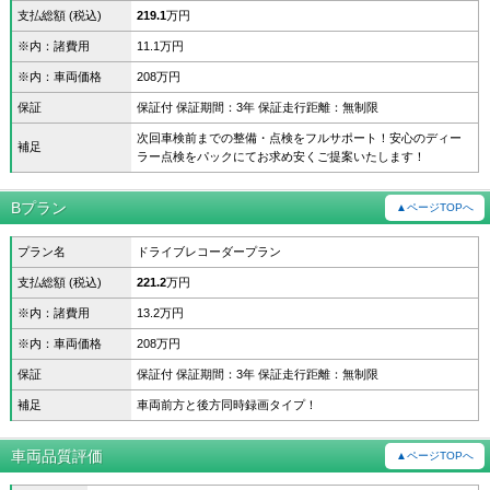
支払総額 (税込)
219.1
万円
※内：諸費用
11.1万円
※内：車両価格
208万円
保証
保証付 保証期間：3年 保証走行距離：無制限
次回車検前までの整備・点検をフルサポート！安心のディー
補足
ラー点検をパックにてお求め安くご提案いたします！
Bプラン
▲ページTOPへ
プラン名
ドライブレコーダープラン
支払総額 (税込)
221.2
万円
※内：諸費用
13.2万円
※内：車両価格
208万円
保証
保証付 保証期間：3年 保証走行距離：無制限
補足
車両前方と後方同時録画タイプ！
車両品質評価
▲ページTOPへ