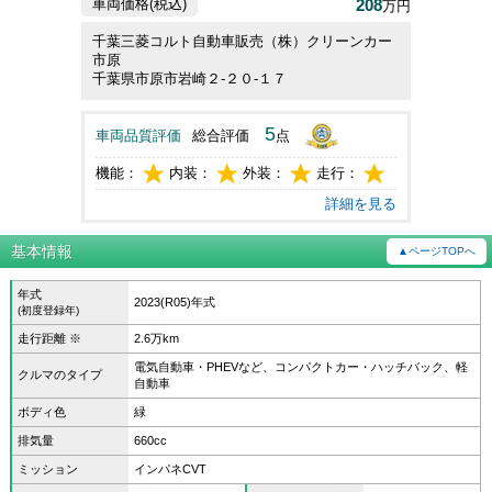
208
車両価格(税込)
万円
千葉三菱コルト自動車販売（株）クリーンカー
市原
千葉県市原市岩崎２‐２０‐１７
5
車両品質評価
総合評価
点
機能：
内装：
外装：
走行：
詳細を見る
基本情報
▲ページTOPへ
年式
2023(R05)年式
(初度登録年)
走行距離 ※
2.6万km
電気自動車・PHEVなど、コンパクトカー・ハッチバック、軽
クルマのタイプ
自動車
ボディ色
緑
排気量
660cc
ミッション
インパネCVT