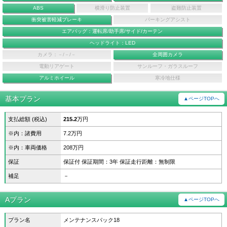
ABS
横滑り防止装置
盗難防止装置
衝突被害軽減ブレーキ
パーキングアシスト
エアバッグ：運転席/助手席/サイド/カーテン
ヘッドライト：LED
カメラ：－/－/－
全周囲カメラ
電動リアゲート
サンルーフ・ガラスルーフ
アルミホイール
寒冷地仕様
基本プラン
▲ページTOPへ
支払総額 (税込)
215.2
万円
※内：諸費用
7.2万円
※内：車両価格
208万円
保証
保証付 保証期間：3年 保証走行距離：無制限
補足
－
Aプラン
▲ページTOPへ
プラン名
メンテナンスパック18