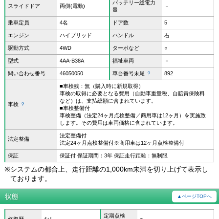
バッテリー総電力
スライドドア
両側(電動)
－
量
乗車定員
4名
ドア数
5
エンジン
ハイブリッド
ハンドル
右
駆動方式
4WD
ターボなど
○
型式
4AA-B38A
福祉車両
－
問い合わせ番号
46050050
車台番号末尾
？
892
■車検残：無（購入時に新規取得）
車検の取得に必要となる費用（自動車重量税、自賠責保険料
など）は、支払総額に含まれています。
車検
？
■車検整備付
車検整備（法定24ヶ月点検整備／商用車は12ヶ月）を実施致
します。その費用は車両価格に含まれています。
法定整備付
法定整備
法定24ヶ月点検整備付※商用車は12ヶ月点検整備付
保証
保証付 保証期間：3年 保証走行距離：無制限
※
システムの都合上、走行距離の1,000km未満を切り上げて表示し
ております。
状態
▲ページTOPへ
定期点検
修復歴
なし
○