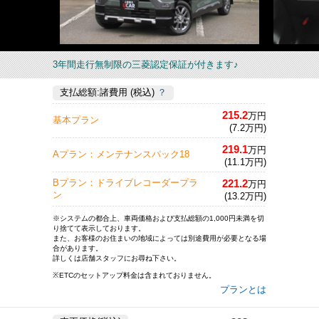
3年間走行無制限の三菱認定保証が付きます♪
支払総額:諸費用 (税込)
？
215.2
万円
基本プラン
(7.2万円)
219.1
万円
Aプラン：メンテナンスパック18
(11.1万円)
221.2
Bプラン：ドライブレコーダープラ
万円
ン
(13.2万円)
※システムの都合上、車両価格および支払総額の1,000円未満を切
り捨てて表示しております。
また、お客様のお住まいの地域によっては別途費用が必要となる場
合があります。
詳しくは店舗スタッフにお尋ね下さい。
※ETCのセットアップ料金は含まれておりません。
プランとは