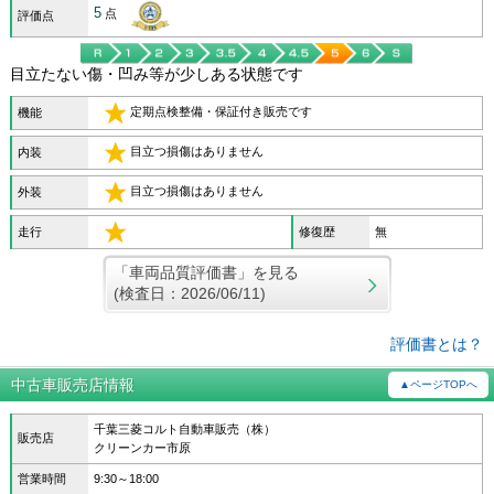
5
点
評価点
目立たない傷・凹み等が少しある状態です
定期点検整備・保証付き販売です
機能
目立つ損傷はありません
内装
目立つ損傷はありません
外装
走行
修復歴
無
「車両品質評価書」を見る
(検査日：2026/06/11)
評価書とは？
中古車販売店情報
▲ページTOPへ
千葉三菱コルト自動車販売（株）
販売店
クリーンカー市原
営業時間
9:30～18:00