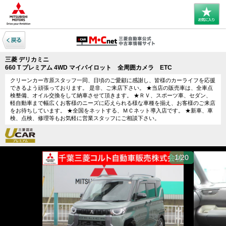
三菱 デリカミニ
660 T プレミアム 4WD マイパイロット 全周囲カメラ ETC
クリーンカー市原スタッフ一同、日頃のご愛顧に感謝し、皆様のカーライフを応援
できるよう頑張っております。 是非、ご来店下さい。 ★当店の販売車は、全車点
検整備、オイル交換をして納車させて頂きます。 ★ＲＶ、スポーツ車、セダン、
軽自動車まで幅広くお客様のニーズに応えられる様な車種を揃え、お客様のご来店
をお待ちしています。 ★全国をネットする、ＭＣネット導入店です。 ★新車、車
検、点検、修理等もお気軽に営業スタッフにご相談下さい。
1/20