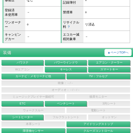
記録簿付
登録済
－
禁煙車
○
未使用車
ワンオーナ
リサイクル
○
リ済込
ー
料
？
キャンピン
エコカー減
－
－
グカー
税対象車
装備
▲ページTOPへ
パワステ
パワーウインドウ
エアコン・クーラー
Wエアコン
キーレス
スマートキー
カーナビ：メモリーナビ他
TV：フルセグ
映像：－/－
オーディオ：－/－/－
ミュージックプレイヤー接続可
後席モニター
ETC
ベンチシート
3列シート
ウォークスルー
電動シート
シートヒーター
フルフラットシート
オットマン
本革シート
アイドリングストップ
障害物センサー
クルーズコントロール