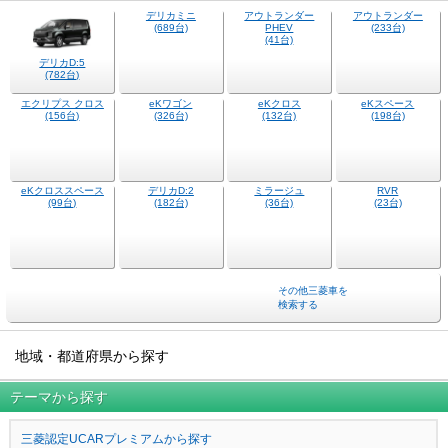
デリカミニ
(689台)
デリカD:5
アウトランダー
アウトランダー
(782台)
PHEV
(233台)
(41台)
eKスペース
(198台)
エクリプス クロス
eKワゴン
eKクロス
(156台)
(326台)
(132台)
eKクロススペース
デリカD:2
ミラージュ
RVR
(99台)
(182台)
(36台)
(23台)
その他三菱車を
検索する
地域・都道府県から探す
テーマから探す
三菱認定UCARプレミアムから探す