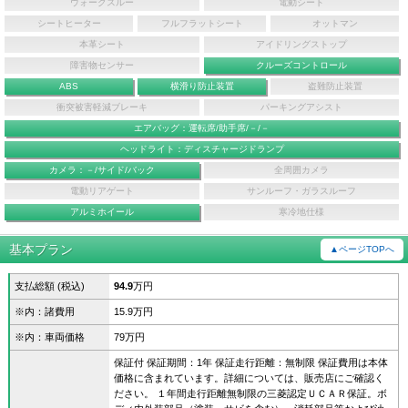
ウォークスルー
電動シート
シートヒーター
フルフラットシート
オットマン
本革シート
アイドリングストップ
障害物センサー
クルーズコントロール
ABS
横滑り防止装置
盗難防止装置
衝突被害軽減ブレーキ
パーキングアシスト
エアバッグ：運転席/助手席/－/－
ヘッドライト：ディスチャージドランプ
カメラ：－/サイド/バック
全周囲カメラ
電動リアゲート
サンルーフ・ガラスルーフ
アルミホイール
寒冷地仕様
基本プラン
▲ページTOPへ
支払総額 (税込)
94.9
万円
※内：諸費用
15.9万円
※内：車両価格
79万円
保証付 保証期間：1年 保証走行距離：無制限 保証費用は本体
価格に含まれています。詳細については、販売店にご確認く
ださい。 １年間走行距離無制限の三菱認定ＵＣＡＲ保証。ボ