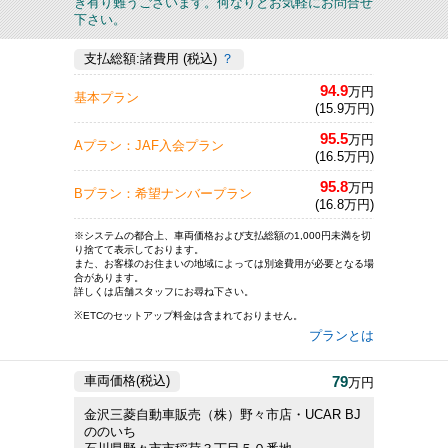
き有り難うございます。何なりとお気軽にお問合せ
下さい。
支払総額:諸費用 (税込)
？
94.9
万円
基本プラン
(15.9万円)
95.5
万円
Aプラン：JAF入会プラン
(16.5万円)
95.8
万円
Bプラン：希望ナンバープラン
(16.8万円)
※システムの都合上、車両価格および支払総額の1,000円未満を切
り捨てて表示しております。
また、お客様のお住まいの地域によっては別途費用が必要となる場
合があります。
詳しくは店舗スタッフにお尋ね下さい。
※ETCのセットアップ料金は含まれておりません。
プランとは
79
車両価格(税込)
万円
金沢三菱自動車販売（株）野々市店・UCAR BJ
ののいち