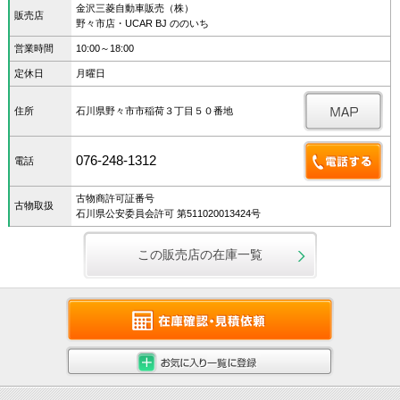
金沢三菱自動車販売（株）
販売店
野々市店・UCAR BJ ののいち
営業時間
10:00～18:00
定休日
月曜日
住所
石川県野々市市稲荷３丁目５０番地
076-248-1312
電話
古物商許可証番号
古物取扱
石川県公安委員会許可 第511020013424号
この販売店の在庫一覧