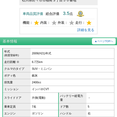
石川県野々市市稲荷３丁目５０番地
3.5
車両品質評価
総合評価
点
機能：
内装：
外装：
走行：
詳細を見る
基本情報
▲ページTOPへ
年式
2009(H21)年式
(初度登録年)
走行距離 ※
6.7万km
クルマのタイプ
SUV・ミニバン
ボディ色
銀灰
排気量
2400cc
ミッション
インパネCVT
バッテリー総電力
スライドドア
片側(電動)
－
量
乗車定員
7名
ドア数
5
エンジン
ガソリン
ハンドル
右