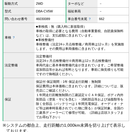
駆動方式
2WD
ターボなど
－
型式
DBA-CV5W
福祉車両
－
問い合わせ番号
46030089
車台番号末尾
？
662
■車検残：無（購入時に新規取得）
車検の取得に必要となる費用（自動車重量税、自賠責保険料
など）は、支払総額に含まれています。
車検
？
■車検整備付
車検整備（法定24ヶ月点検整備／商用車は12ヶ月）を実施致
します。その費用は車両価格に含まれています。
法定整備付
法定24ヶ月点検整備付※商用車は12ヶ月点検整備付
法定整備
車両代金に基本車検整備代金が含まれています。ご希望整備
追加部品等があれば有料となります。事前に御見積りも可能
ですので御相談ください。
保証付 保証期間：1年 保証走行距離：無制限
保証費用は本体価格に含まれています。詳細については、販
売店にご確認ください。
１年間走行距離無制限の三菱認定ＵＣＡＲ保証。ボディ内外
保証
装部品（塗装・サビを含む）・消耗部品等および油脂類等を
除く全部品（バッテリーは１年間充電保証、オーディオ・ナ
ビ等は納車時装着されていた物に限る）が保証対象。全国の
三菱系ディーラーにて修理が可能。（詳細は店頭スタッフま
でお尋ね下さい）
※
システムの都合上、走行距離の1,000km未満を切り上げて表示し
ております。