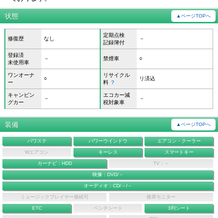
状態
▲ページTOPへ
定期点検
修復歴
なし
－
記録簿付
登録済
－
禁煙車
○
未使用車
ワンオーナ
リサイクル
○
リ済込
ー
料
？
キャンピン
エコカー減
－
－
グカー
税対象車
装備
▲ページTOPへ
パワステ
パワーウインドウ
エアコン・クーラー
Wエアコン
キーレス
スマートキー
カーナビ：HDD
TV：－
映像：DVD/－
オーディオ：CD/－/－
ミュージックプレイヤー接続可
後席モニター
ETC
ベンチシート
3列シート