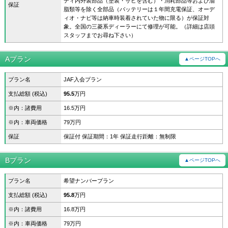
ディ内外装部品（塗装・サビを含む）・消耗部品等および油
保証
脂類等を除く全部品（バッテリーは１年間充電保証、オーデ
ィオ・ナビ等は納車時装着されていた物に限る）が保証対
象。全国の三菱系ディーラーにて修理が可能。（詳細は店頭
スタッフまでお尋ね下さい）
Aプラン
▲ページTOPへ
プラン名
JAF入会プラン
支払総額 (税込)
95.5
万円
※内：諸費用
16.5万円
※内：車両価格
79万円
保証
保証付 保証期間：1年 保証走行距離：無制限
Bプラン
▲ページTOPへ
プラン名
希望ナンバープラン
支払総額 (税込)
95.8
万円
※内：諸費用
16.8万円
※内：車両価格
79万円