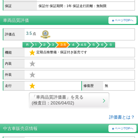
保証
保証付 保証期間：1年 保証走行距離：無制限
車両品質評価
▲ページTOPへ
3.5
点
評価点
定期点検整備・保証付き販売です
機能
内装
外装
走行
修復歴
無
「車両品質評価書」を見る
(検査日：2026/04/02)
評価書とは？
中古車販売店情報
▲ページTOPへ