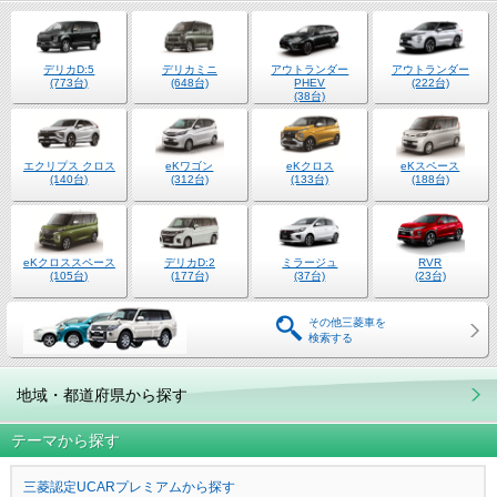
デリカD:5
デリカミニ
アウトランダー
アウトランダー
(773台)
(648台)
PHEV
(222台)
(38台)
エクリプス クロス
eKワゴン
eKクロス
eKスペース
(140台)
(312台)
(133台)
(188台)
eKクロススペース
デリカD:2
ミラージュ
RVR
(105台)
(177台)
(37台)
(23台)
その他三菱車を
検索する
地域・都道府県から探す
テーマから探す
三菱認定UCARプレミアムから探す