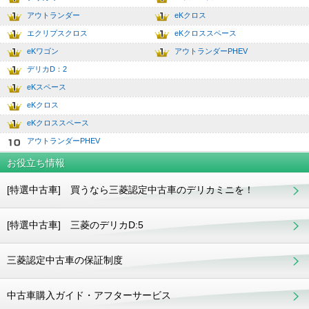
2
7.0
アウトランダー
eKクロス
3
8.0
エクリプスクロス
eKクロススペース
4
9.0
eKワゴン
アウトランダーPHEV
5
10.0
デリカD：2
6
eKスペース
7
eKクロス
8
eKクロススペース
9
アウトランダーPHEV
10
お役立ち情報
[特選中古車] 買うなら三菱認定中古車のデリカミニを！
[特選中古車] 三菱のデリカD:5
三菱認定中古車の保証制度
中古車購入ガイド・アフターサービス