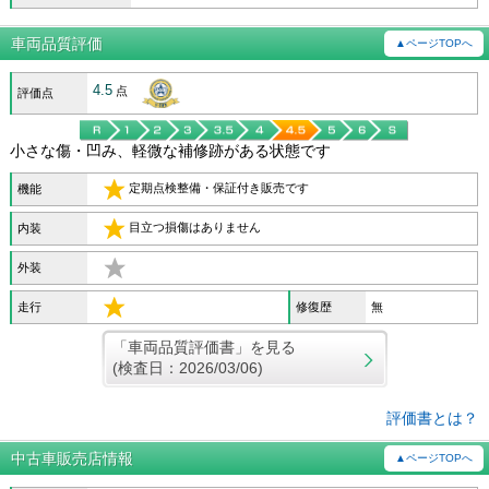
車両品質評価
▲ページTOPへ
4.5
点
評価点
小さな傷・凹み、軽微な補修跡がある状態です
定期点検整備・保証付き販売です
機能
目立つ損傷はありません
内装
外装
走行
修復歴
無
「車両品質評価書」を見る
(検査日：2026/03/06)
評価書とは？
中古車販売店情報
▲ページTOPへ