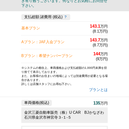
き有り難うございます。何なりとお気軽にお問合せ
下さい。
支払総額:諸費用 (税込)
？
143.1
万円
基本プラン
(8.1万円)
143.7
万円
Aプラン：JAF入会プラン
(8.7万円)
144
万円
Bプラン：希望ナンバープラン
(9万円)
※システムの都合上、車両価格および支払総額の1,000円未満を切
り捨てて表示しております。
また、お客様のお住まいの地域によっては別途費用が必要となる場
合があります。
詳しくは店舗スタッフにお尋ね下さい。
プランとは
135
車両価格(税込)
万円
金沢三菱自動車販売（株）U CAR BJかなざわ
石川県金沢市神宮寺３‐１‐５