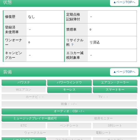
状態
▲ページTOPへ
定期点検
修復歴
なし
－
記録簿付
登録済
－
禁煙車
○
未使用車
ワンオーナ
リサイクル
○
リ済込
ー
料
？
キャンピン
エコカー減
－
－
グカー
税対象車
装備
▲ページTOPへ
パワステ
パワーウインドウ
エアコン・クーラー
Wエアコン
キーレス
スマートキー
カーナビ：－
TV：－
映像：－/－
オーディオ：CD/－/－
ミュージックプレイヤー接続可
後席モニター
ETC
ベンチシート
3列シート
ウォークスルー
電動シート
シートヒーター
フルフラットシート
オットマン