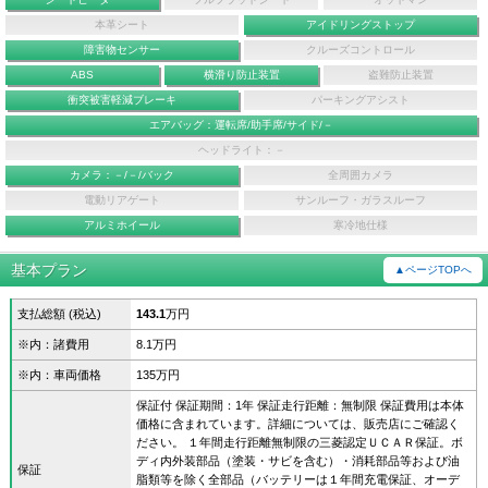
本革シート
アイドリングストップ
障害物センサー
クルーズコントロール
ABS
横滑り防止装置
盗難防止装置
衝突被害軽減ブレーキ
パーキングアシスト
エアバッグ：運転席/助手席/サイド/－
ヘッドライト：－
カメラ：－/－/バック
全周囲カメラ
電動リアゲート
サンルーフ・ガラスルーフ
アルミホイール
寒冷地仕様
基本プラン
▲ページTOPへ
支払総額 (税込)
143.1
万円
※内：諸費用
8.1万円
※内：車両価格
135万円
保証付 保証期間：1年 保証走行距離：無制限 保証費用は本体
価格に含まれています。詳細については、販売店にご確認く
ださい。 １年間走行距離無制限の三菱認定ＵＣＡＲ保証。ボ
ディ内外装部品（塗装・サビを含む）・消耗部品等および油
保証
脂類等を除く全部品（バッテリーは１年間充電保証、オーデ