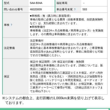
型式
5AA-B34A
福祉車両
－
問い合わせ番号
46020009
車台番号末尾
？
593
■車検残：無（購入時に新規取得）
車検の取得に必要となる費用（自動車重量税、自賠責保険料
など）は、支払総額に含まれています。
車検
？
■車検整備付
車検整備（法定24ヶ月点検整備／商用車は12ヶ月）を実施致
します。その費用は車両価格に含まれています。
法定整備付
法定24ヶ月点検整備付※商用車は12ヶ月点検整備付
法定整備
車両代金に基本車検整備代金が含まれています。ご希望整備
追加部品等があれば有料となります。事前に御見積りも可能
ですので御相談ください。
保証付 保証期間：1年 保証走行距離：無制限
保証費用は本体価格に含まれています。詳細については、販
売店にご確認ください。
１年間走行距離無制限の三菱認定ＵＣＡＲ保証。ボディ内外
保証
装部品（塗装・サビを含む）・消耗部品等および油脂類等を
除く全部品（バッテリーは１年間充電保証、オーディオ・ナ
ビ等は納車時装着されていた物に限る）が保証対象。全国の
三菱系ディーラーにて修理が可能。（詳細は店頭スタッフま
でお尋ね下さい）
※
システムの都合上、走行距離の1,000km未満を切り上げて表示し
ております。