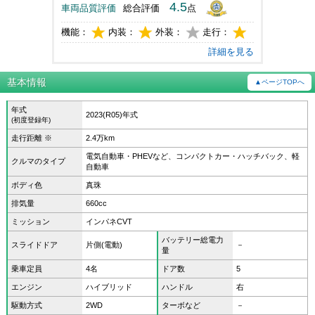
4.5
車両品質評価
総合評価
点
機能：
内装：
外装：
走行：
詳細を見る
基本情報
▲ページTOPへ
年式
2023(R05)年式
(初度登録年)
走行距離 ※
2.4万km
電気自動車・PHEVなど、コンパクトカー・ハッチバック、軽
クルマのタイプ
自動車
ボディ色
真珠
排気量
660cc
ミッション
インパネCVT
バッテリー総電力
スライドドア
片側(電動)
－
量
乗車定員
4名
ドア数
5
エンジン
ハイブリッド
ハンドル
右
駆動方式
2WD
ターボなど
－