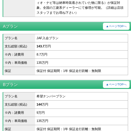
ィオ・ナビ等は納車時装着されていた物に限る）が保証対
象。全国の三菱系ディーラーにて修理が可能。（詳細は店頭
スタッフまでお尋ね下さい）
Aプラン
▲ページTOPへ
プラン名
JAF入会プラン
支払総額 (税込)
143.7
万円
※内：諸費用
8.7万円
※内：車両価格
135万円
保証
保証付 保証期間：1年 保証走行距離：無制限
Bプラン
▲ページTOPへ
プラン名
希望ナンバープラン
支払総額 (税込)
144
万円
※内：諸費用
9万円
※内：車両価格
135万円
保証
保証付 保証期間：1年 保証走行距離：無制限