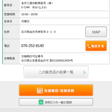
金沢三菱自動車販売（株）
販売店
U CAR BJかなざわ
営業時間
10:00～18:00
定休日
月曜日
住所
石川県金沢市神宮寺３‐１‐５
076-252-8140
電話
古物商許可証番号
古物取扱
石川県公安委員会許可 第511020013424号
この販売店の在庫一覧