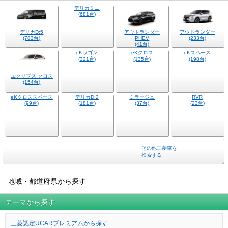
デリカミニ
(681台)
デリカD:5
アウトランダー
アウトランダー
(783台)
PHEV
(233台)
(41台)
eKワゴン
eKクロス
eKスペース
(321台)
(135台)
(198台)
エクリプス クロス
(154台)
eKクロススペース
デリカD:2
ミラージュ
(99台)
(181台)
(37台)
RVR
(23台)
その他三菱車を
検索する
地域・都道府県から探す
テーマから探す
三菱認定UCARプレミアムから探す