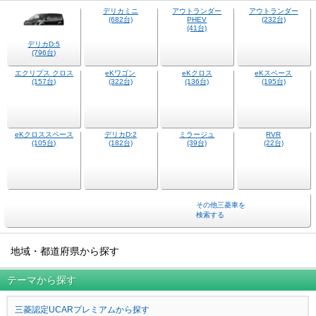
デリカミニ
(682台)
デリカD:5
アウトランダー
アウトランダー
(796台)
PHEV
(232台)
(41台)
eKクロス
eKスペース
(136台)
(195台)
エクリプス クロス
eKワゴン
(157台)
(322台)
eKクロススペース
デリカD:2
ミラージュ
RVR
(105台)
(182台)
(39台)
(22台)
その他三菱車を
検索する
地域・都道府県から探す
テーマから探す
三菱認定UCARプレミアムから探す