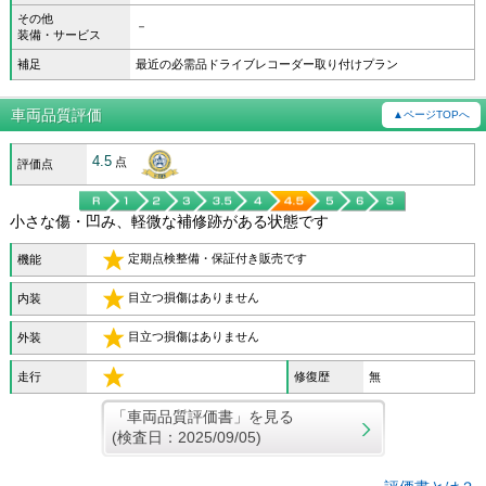
その他
－
装備・サービス
補足
最近の必需品ドライブレコーダー取り付けプラン
車両品質評価
▲ページTOPへ
4.5
点
評価点
小さな傷・凹み、軽微な補修跡がある状態です
定期点検整備・保証付き販売です
機能
目立つ損傷はありません
内装
目立つ損傷はありません
外装
走行
修復歴
無
「車両品質評価書」を見る
(検査日：2025/09/05)