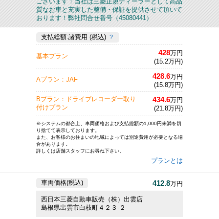
ございます！当社は三菱正規ディーラーとして高品
質なお車と充実した整備・保証を提供させて頂いて
おります！弊社問合せ番号（45080441）
支払総額:諸費用 (税込)
？
428
万円
基本プラン
(15.2万円)
428.6
万円
Aプラン：JAF
(15.8万円)
434.6
Bプラン：ドライブレコーダー取り
万円
付けプラン
(21.8万円)
※システムの都合上、車両価格および支払総額の1,000円未満を切
り捨てて表示しております。
また、お客様のお住まいの地域によっては別途費用が必要となる場
合があります。
詳しくは店舗スタッフにお尋ね下さい。
プランとは
412.8
車両価格(税込)
万円
西日本三菱自動車販売（株）出雲店
島根県出雲市白枝町４２３‐２