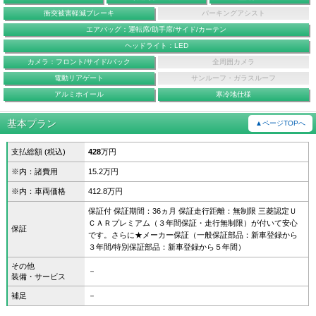
衝突被害軽減ブレーキ
パーキングアシスト
エアバッグ：運転席/助手席/サイド/カーテン
ヘッドライト：LED
カメラ：フロント/サイド/バック
全周囲カメラ
電動リアゲート
サンルーフ・ガラスルーフ
アルミホイール
寒冷地仕様
基本プラン
▲ページTOPへ
支払総額 (税込)
428
万円
※内：諸費用
15.2万円
※内：車両価格
412.8万円
保証付 保証期間：36ヵ月 保証走行距離：無制限 三菱認定Ｕ
ＣＡＲプレミアム（３年間保証・走行無制限）が付いて安心
保証
です。さらに★メーカー保証（一般保証部品：新車登録から
３年間/特別保証部品：新車登録から５年間）
その他
－
装備・サービス
補足
－