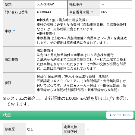
型式
5LA-GN0W
福祉車両
－
問い合わせ番号
45080441
車台番号末尾
？
665
■車検残：無（購入時に新規取得）
車検の取得に必要となる費用（自動車重量税、自賠責保険料
など）は、支払総額に含まれています。
車検
？
■車検整備付
車検整備（法定24ヶ月点検整備／商用車は12ヶ月）を実施致
します。その費用は車両価格に含まれています。
法定整備付
法定24ヶ月点検整備付※商用車は12ヶ月点検整備付
法定整備
ご成約から納車までに三菱自動車自社サービス工場で点検ま
たは車検をさせていただきます！その際の交換が必要な部品
代、工賃は車両価格に含まれております！
保証付 保証期間：36ヵ月 保証走行距離：無制限
三菱認定ＵＣＡＲプレミアム（３年間保証・走行無制限）が
保証
付いて安心です。さらに★メーカー保証（一般保証部品：新
車登録から３年間/特別保証部品：新車登録から５年間）
※
システムの都合上、走行距離の1,000km未満を切り上げて表示し
ております。
状態
▲ページTOPへ
定期点検
修復歴
なし
－
記録簿付