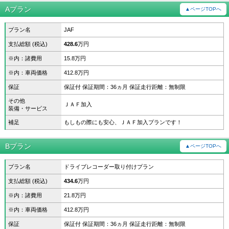
Aプラン
▲ページTOPへ
プラン名
JAF
支払総額 (税込)
428.6
万円
※内：諸費用
15.8万円
※内：車両価格
412.8万円
保証
保証付 保証期間：36ヵ月 保証走行距離：無制限
その他
ＪＡＦ加入
装備・サービス
補足
もしもの際にも安心、ＪＡＦ加入プランです！
Bプラン
▲ページTOPへ
プラン名
ドライブレコーダー取り付けプラン
支払総額 (税込)
434.6
万円
※内：諸費用
21.8万円
※内：車両価格
412.8万円
保証
保証付 保証期間：36ヵ月 保証走行距離：無制限