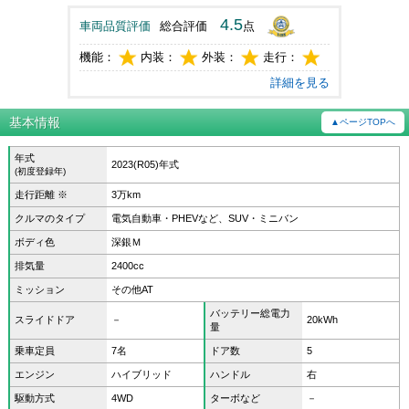
4.5
車両品質評価
総合評価
点
機能：
内装：
外装：
走行：
詳細を見る
基本情報
▲ページTOPへ
年式
2023(R05)年式
(初度登録年)
走行距離 ※
3万km
クルマのタイプ
電気自動車・PHEVなど、SUV・ミニバン
ボディ色
深銀Ｍ
排気量
2400cc
ミッション
その他AT
バッテリー総電力
スライドドア
－
20kWh
量
乗車定員
7名
ドア数
5
エンジン
ハイブリッド
ハンドル
右
駆動方式
4WD
ターボなど
－