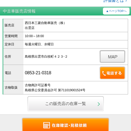
評価書とは？
中古車販売店情報
▲ページTOPへ
西日本三菱自動車販売（株）
販売店
出雲店
営業時間
10:00～18:00
定休日
毎週火曜日、水曜日
住所
島根県出雲市白枝町４２３‐２
0853-21-0318
電話
古物商許可証番号
古物取扱
島根県公安委員会許可 第711019001524号
この販売店の在庫一覧