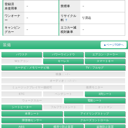
登録済
－
禁煙車
－
未使用車
ワンオーナ
リサイクル
－
リ済込
ー
料
？
キャンピン
エコカー減
－
－
グカー
税対象車
装備
▲ページTOPへ
パワステ
パワーウインドウ
エアコン・クーラー
Wエアコン
キーレス
スマートキー
カーナビ：メモリーナビ他
TV：フルセグ
映像：－/－
オーディオ：－/－/－
ミュージックプレイヤー接続可
後席モニター
ETC
ベンチシート
3列シート
ウォークスルー
電動シート
シートヒーター
フルフラットシート
オットマン
本革シート
アイドリングストップ
障害物センサー
クルーズコントロール
ABS
横滑り防止装置
盗難防止装置